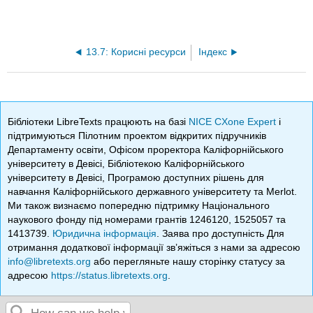
13.7: Корисні ресурси
Індекс
Бібліотеки LibreTexts працюють на базі
NICE CXone Expert
і
підтримуються Пілотним проектом відкритих підручників
Департаменту освіти, Офісом проректора Каліфорнійського
університету в Девісі, Бібліотекою Каліфорнійського
університету в Девісі, Програмою доступних рішень для
навчання Каліфорнійського державного університету та Merlot.
Ми також визнаємо попередню підтримку Національного
наукового фонду під номерами грантів 1246120, 1525057 та
1413739.
Юридична інформація
. Заява про доступність Для
отримання додаткової інформації зв’яжіться з нами за адресою
info@libretexts.org
або перегляньте нашу сторінку статусу за
адресою
https://status.libretexts.org
.