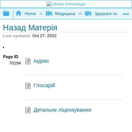
Expand/collapse global hierarchy
Home
Медицина
Здоров'я та фітне
Назад Матерія
Last updated
Oct 27, 2022
Page ID
Індекс
70194
Глосарій
Детальне ліцензування