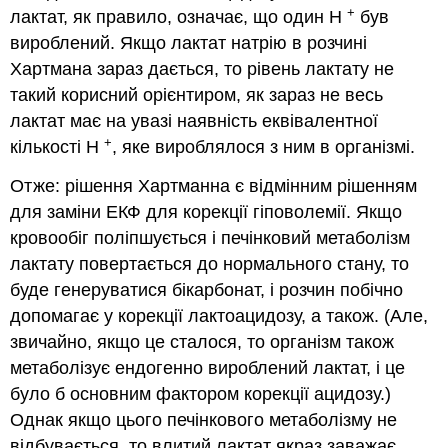
+
лактат, як правило, означає, що один Н
був
вироблений. Якщо лактат натрію в розчині
Хартмана зараз дається, то рівень лактату не
такий корисний орієнтиром, як зараз не весь
лактат має на увазі наявність еквівалентної
+
кількості Н
, яке вироблялося з ним в організмі.
Отже: рішення Хартманна є відмінним рішенням
для заміни ЕКФ для корекції гіповолемії. Якщо
кровообіг поліпшується і печінковий метаболізм
лактату повертається до нормального стану, то
буде генеруватися бікарбонат, і розчин побічно
допомагає у корекції лактоацидозу, а також. (Але,
звичайно, якщо це сталося, то організм також
метаболізує ендогенно вироблений лактат, і це
було б основним фактором корекції ацидозу.)
Однак якщо цього печінкового метаболізму не
відбувається, то влитий лактат якраз заважає