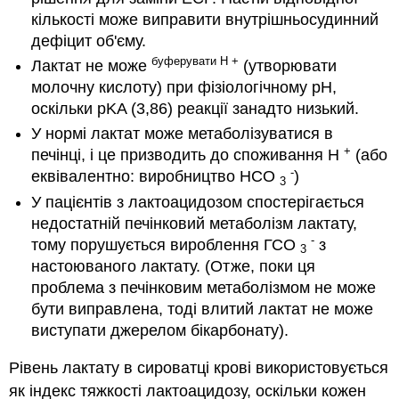
кількості може виправити внутрішньосудинний
дефіцит об'єму.
буферувати Н +
Лактат не може
(утворювати
молочну кислоту) при фізіологічному рН,
оскільки pKA (3,86) реакції занадто низький.
У нормі лактат може метаболізуватися в
+
печінці, і це призводить до споживання Н
(або
-
еквівалентно: виробництво HCO
)
3
У пацієнтів з лактоацидозом спостерігається
недостатній печінковий метаболізм лактату,
-
тому порушується вироблення ГСО
з
3
настоюваного лактату. (Отже, поки ця
проблема з печінковим метаболізмом не може
бути виправлена, тоді влитий лактат не може
виступати джерелом бікарбонату).
Рівень лактату в сироватці крові використовується
як індекс тяжкості лактоацидозу, оскільки кожен