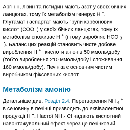
Аргінін, лізин та гістидин мають азот у своїх бічних
+
ланцюгах, тому їх метаболізм генерує Н
.
Глутамат і аспартат мають групи карбонових
-
кислот (COO
) у своїх бічних ланцюгах, тому їх
+
метаболізм споживає H
(і тому виробляє HCO
3
-
). Баланс цих реакцій становить чисте добове
+
вироблення Н
і кислоти аніонів 50 ммоль/добу
(тобто вироблення 210 ммоль/добу і споживання
160 ммоль/добу). Печінка є основним чистим
виробником фіксованих кислот.
Метаболізм амонію
+
Детальніше див.
Розділ 2.4
. Перетворення NH
4
в сечовину в печінці призводить до еквівалентної
+
продукції Н
. Настої NH
Cl надають кислотний
4
навантажувальний ефект через це печінковий
+