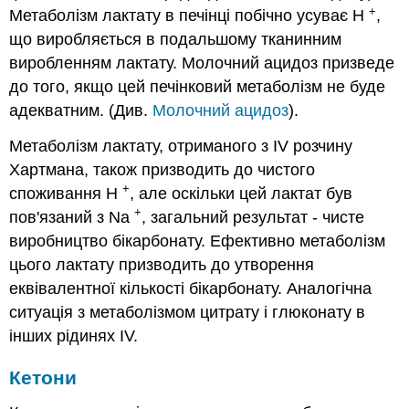
+
Метаболізм лактату в печінці побічно усуває Н
,
що виробляється в подальшому тканинним
виробленням лактату. Молочний ацидоз призведе
до того, якщо цей печінковий метаболізм не буде
адекватним. (Див.
Молочний ацидоз
).
Метаболізм лактату, отриманого з IV розчину
Хартмана, також призводить до чистого
+
споживання H
, але оскільки цей лактат був
+
пов'язаний з Na
, загальний результат - чисте
виробництво бікарбонату. Ефективно метаболізм
цього лактату призводить до утворення
еквівалентної кількості бікарбонату. Аналогічна
ситуація з метаболізмом цитрату і глюконату в
інших рідинях IV.
Кетони