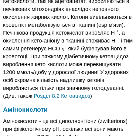
Кетокислоти, такі як ацетоацетат, виробляються в
печінкових мітохондріях внаслідок неповного
окислення жирних кислот. Кетони вивільняються в
кровотік і метаболізуються в тканині (esp м'язи).
+
Печінкова продукція кетокислот виробляє Н
, а
+
окислення кето-аніону в тканині споживає Н
і тим
-
самим регенерує HCO
який буферував його в
3
кровотоці. При тяжкому діабетичному кетоацидозі
вироблення кето-кислоти може перевищувати
1200 ммоль/добу у дорослої людини! У здорових
осіб скромна кількість надлишку кетонів
виробляється тільки при значному голодуванні.
(Див. також
Розділ 8.2 Кетоацидоз
)
Амінокислоти
Амінокислоти - це всі диполярні іони (zwitterions)
при фізіологічному рН, оскільки всі вони мають
-
+