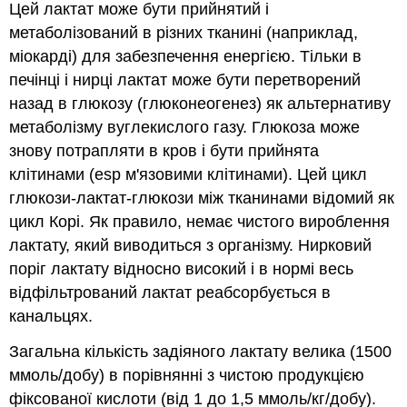
Цей лактат може бути прийнятий і
метаболізований в різних тканині (наприклад,
міокарді) для забезпечення енергією. Тільки в
печінці і нирці лактат може бути перетворений
назад в глюкозу (глюконеогенез) як альтернативу
метаболізму вуглекислого газу. Глюкоза може
знову потрапляти в кров і бути прийнята
клітинами (esp м'язовими клітинами). Цей цикл
глюкози-лактат-глюкози між тканинами відомий як
цикл Корі. Як правило, немає чистого вироблення
лактату, який виводиться з організму. Нирковий
поріг лактату відносно високий і в нормі весь
відфільтрований лактат реабсорбується в
канальцях.
Загальна кількість задіяного лактату велика (1500
ммоль/добу) в порівнянні з чистою продукцією
фіксованої кислоти (від 1 до 1,5 ммоль/кг/добу).