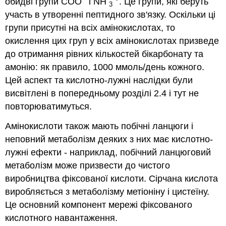
обидві групи COO
і NH
. Це групи, які беруть
3
участь в утворенні пептидного зв'язку. Оскільки ці
групи присутні на всіх амінокислотах, то
окислення цих груп у всіх амінокислотах призведе
до отримання рівних кількостей бікарбонату та
амонію: як правило, 1000 ммоль/день кожного.
Цей аспект та кислотно-лужні наслідки були
висвітлені в попередньому розділі 2.4 і тут не
повторюватимуться.
Амінокислоти також мають побічні ланцюги і
неповний метаболізм деяких з них має кислотно-
лужні ефекти - наприклад, побічний ланцюговий
метаболізм може призвести до чистого
виробництва фіксованої кислоти. Сірчана кислота
виробляється з метаболізму метіоніну і цистеїну.
Це основний компонент мережі фіксованого
кислотного навантаження.