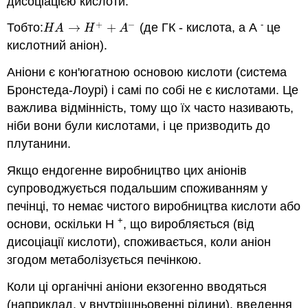
дисоціацією кислоти.
+
−
-
Тобто:
→
+
(де ГК - кислота, а А
це
H
A
→
H
+
+
A
−
H
A
H
A
кислотний аніон).
Аніони є кон'югатною основою кислоти (система
Бронстеда-Лоурі) і самі по собі не є кислотами. Це
важлива відмінність, тому що їх часто називають,
ніби вони були кислотами, і це призводить до
плутанини.
Якщо ендогенне виробництво цих аніонів
супроводжується подальшим споживанням у
печінці, то немає чистого виробництва кислоти або
+
основи, оскільки Н
, що виробляється (від
дисоціації кислоти), споживається, коли аніон
згодом метаболізується печінкою.
Коли ці органічні аніони екзогенно вводяться
(наприклад, у внутрішньовенні рідини), введення