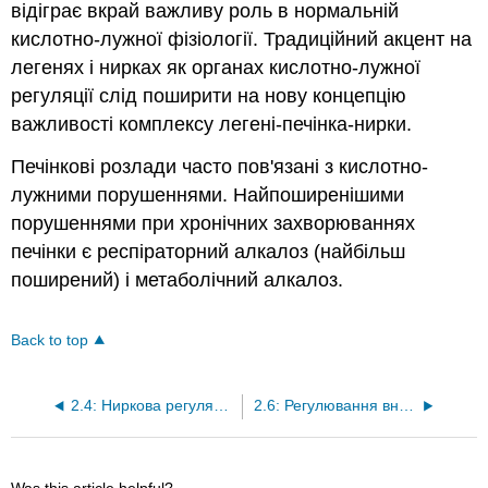
відіграє вкрай важливу роль в нормальній
кислотно-лужної фізіології. Традиційний акцент на
легенях і нирках як органах кислотно-лужної
регуляції слід поширити на нову концепцію
важливості комплексу легені-печінка-нирки.
Печінкові розлади часто пов'язані з кислотно-
лужними порушеннями. Найпоширенішими
порушеннями при хронічних захворюваннях
печінки є респіраторний алкалоз (найбільш
поширений) і метаболічний алкалоз.
Back to top
2.4: Ниркова регуляція кислотно-лужного балансу
2.6: Регулювання внутрішньоклітинної концентрації іонів водню
Was this article helpful?