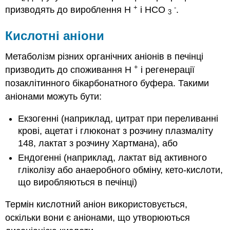
+
-
призводять до вироблення Н
і HCO
.
3
Кислотні аніони
Метаболізм різних органічних аніонів в печінці
+
призводить до споживання Н
і регенерації
позаклітинного бікарбонатного буфера. Такими
аніонами можуть бути:
Екзогенні (наприклад, цитрат при переливанні
крові, ацетат і глюконат з розчину плазмаліту
148, лактат з розчину Хартмана), або
Ендогенні (наприклад, лактат від активного
гліколізу або анаеробного обміну, кето-кислоти,
що виробляються в печінці)
Термін кислотний аніон використовується,
оскільки вони є аніонами, що утворюються