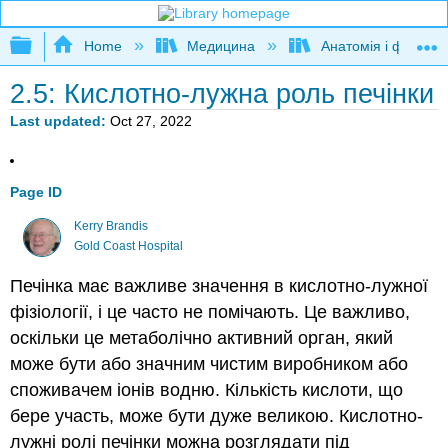
Expand/collapse global hierarchy
Home
Медицина
Анатомія і фізіолог
2.5: Кислотно-лужна роль печінки
Last updated
Oct 27, 2022
Page ID
Kerry Brandis
Gold Coast Hospital
Печінка має важливе значення в кислотно-лужної
фізіології, і це часто не помічають. Це важливо,
оскільки це метаболічно активний орган, який
може бути або значним чистим виробником або
споживачем іонів водню. Кількість кислоти, що
бере участь, може бути дуже великою. Кислотно-
лужні ролі печінки можна розглядати під