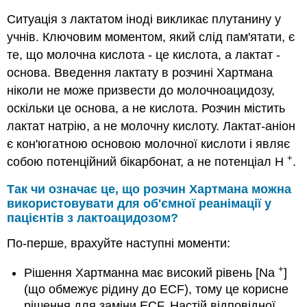
Ситуація з лактатом іноді викликає плутанину у
учнів. Ключовим моментом, який слід пам'ятати, є
те, що молочна кислота - це кислота, а лактат -
основа. Введення лактату в розчині Хартмана
ніколи не може призвести до молочноацидозу,
оскільки це основа, а не кислота. Розчин містить
лактат натрію, а не молочну кислоту. Лактат-аніон
є кон'югатною основою молочної кислоти і являє
+
собою потенційний бікарбонат, а не потенціал Н
.
Так чи означає це, що розчин Хартмана можна
використовувати для об'ємної реанімації у
пацієнтів з лактоацидозом?
По-перше, врахуйте наступні моменти:
+
Рішення Хартманна має високий рівень [Na
]
(що обмежує рідину до ECF), тому це корисне
рішення для заміни ECF. Настій відповідної