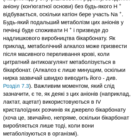
+
аніону (кон'югатної основи) без будь-якого H
+
відбувається, оскільки катіон бере участь Na
.
Будь-який подальший метаболізм цих аніонів у
+
печінці буде споживати Н
і призведе до
надлишкового виробництва бікарбонату. Як
приклад, метаболічний алкалоз може призвести
після масивного переливання крові, коли
цитратний антикоагулянт метаболізується в
бікарбонат. (Алкалоз є лише минущим, оскільки
нирка зазвичай швидко виводить його - див.
Розділ 7.3
). Важливим моментом, який слід
зазначити, є те, як деякі з цих аніонів (наприклад,
лактат, ацетат) використовуються в IV
кристалоїдних розчинів як джерело бікарбонату
(хоча це, звичайно, непряме, оскільки бікарбонат
виробляється лише тоді, коли вони
метаболізуються в організмі).