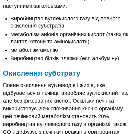
наступними заголовками:
Виробництво вуглекислого газу від повного
окислення субстратів
Метаболізм аніонів органічних кислот (таких як
лактат, кетони та амінокислоти)
метаболізм амонію
Виробництво білків плазми (есп альбуміну)
Окислення субстрату
Повне окислення вуглеводів і жирів, яке
відбувається в печінці, виробляє вуглекислий газ,
але без фіксованих кислот. Оскільки печінка
використовує 20% споживання кисню організму,
цей печінковий метаболізм становить 20%
виробництва вуглекислого газу в організмі також.
CO
дифузує з печінки і реакції в еритроцитах
2