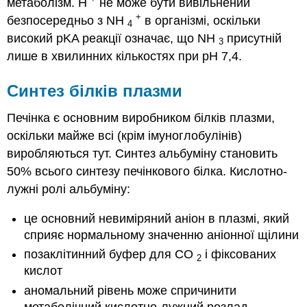
метаболізм. H
не може бути вивільнений
+
безпосередньо з NH
в організмі, оскільки
4
високий pKA реакції означає, що NH
присутній
3
лише в хвилинних кількостях при рН 7,4.
Синтез білків плазми
Печінка є основним виробником білків плазми,
оскільки майже всі (крім імуноглобулінів)
виробляються тут. Синтез альбуміну становить
50% всього синтезу печінкового білка. Кислотно-
лужні ролі альбуміну:
це основний невиміряний аніон в плазмі, який
сприяє нормальному значенню аніонної щілини
позаклітинний буфер для CO
і фіксованих
2
кислот
аномальний рівень може спричинити
метаболічний кислотно-лужний розлад