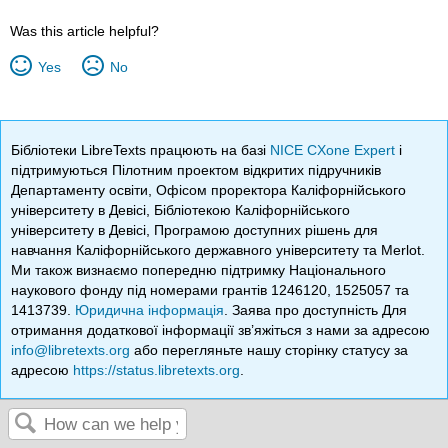
Was this article helpful?
Yes
No
Бібліотеки LibreTexts працюють на базі
NICE CXone Expert
і
підтримуються Пілотним проектом відкритих підручників
Департаменту освіти, Офісом проректора Каліфорнійського
університету в Девісі, Бібліотекою Каліфорнійського
університету в Девісі, Програмою доступних рішень для
навчання Каліфорнійського державного університету та Merlot.
Ми також визнаємо попередню підтримку Національного
наукового фонду під номерами грантів 1246120, 1525057 та
1413739.
Юридична інформація
. Заява про доступність Для
отримання додаткової інформації зв’яжіться з нами за адресою
info@libretexts.org
або перегляньте нашу сторінку статусу за
адресою
https://status.libretexts.org
.