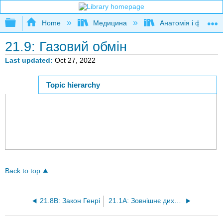
Expand/collapse global hierarchy
Home
Медицина
Анатомія і фізіолог
21.9: Газовий обмін
Last updated
Oct 27, 2022
Topic hierarchy
Page ID
Back to top
21.8B: Закон Генрі
21.1A: Зовнішнє дихання