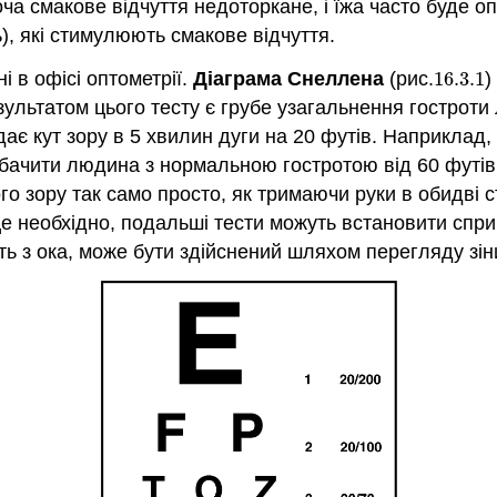
ча смакове відчуття недоторкане, і їжа часто буде о
), які стимулюють смакове відчуття.
і в офісі оптометрії.
Діаграма Снеллена
(рис.
16.3.
1
)
16.3.
1
Результатом цього тесту є грубе узагальнення гострот
дає кут зору в 5 хвилин дуги на 20 футів. Наприклад, 
 бачити людина з нормальною гостротою від 60 футів
зору так само просто, як тримаючи руки в обидві ст
це необхідно, подальші тести можуть встановити спр
ть з ока, може бути здійснений шляхом перегляду зі