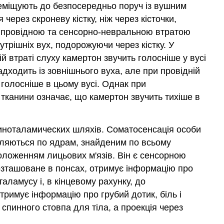
ереміщують до безпосередньо поруч із вушним
ерез скроневу кістку, ніж через кісточки,
ж провідною та сенсорно-невральною втратою
утрішніх вух, подорожуючи через кістку. У
й втраті слуху камертон звучить голосніше у вусі
дходить із зовнішнього вуха, але при провідній
голосніше в цьому вусі. Однак при
тканини означає, що камертон звучить тихіше в
спиноталамических шляхів. Соматосенсація особи
оділяються по ядрам, знайденим по всьому
ложенням лицьових м'язів. Він є сенсорною
озташоване в понсах, отримує інформацію про
ламусу і, в кінцевому рахунку, до
тримує інформацію про грубий дотик, біль і
 спинного стовпа для тіла, а проекція через