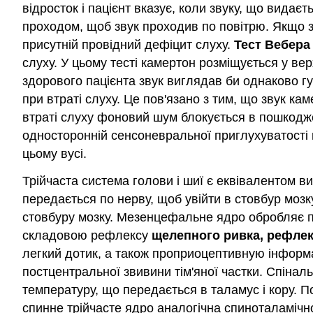
відросток і пацієнт вказує, коли звуку, що вида
проходом, щоб звук проходив по повітрю. Якщо зву
присутній провідний дефіцит слуху.
Тест Вебера
слуху. У цьому тесті камертон розміщується у вер
здорового пацієнта звук виглядав би однаково гу
при втраті слуху. Це пов'язано з тим, що звук к
втраті слуху фоновий шум блокується в пошкодже
односторонній сенсоневральної приглухуватості 
цьому вусі.
Трійчаста система голови і шиї є еквівалентом 
передається по нерву, щоб увійти в стовбур мозк
стовбуру мозку. Мезенцефальне ядро обробляє п
складовою рефлексу
щелепного ривка, рефлек
легкий дотик, а також проприоцептивную інформа
постцентральної звивини тім'яної частки. Спінал
температуру, що передається в таламус і кору. По
спинне трійчасте ядро аналогічна спиноталамічн