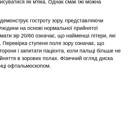
писуватися як м'яка. Однак смак їжі можна
 демонструє гостроту зору, представляючи
и людини на основі нормальної прийнятої
мати зір 20/60 означає, що найменші літери, які
. Перевірка ступеня поля зору означає, що
орони і запитати пацієнта, коли пальці більше не
ийняття в зорових полах. Фізичний огляд диска
ниці офтальмоскопом.