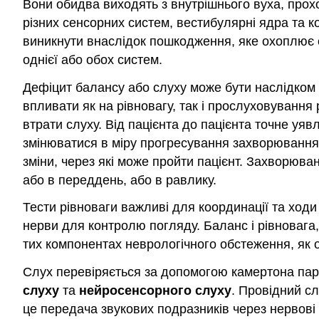
Вони обидва виходять з внутрішнього вуха, прохо
різних сенсорних систем, вестибулярні ядра та к
виникнути внаслідок пошкодження, яке охоплює с
однієї або обох систем.
Дефіцит балансу або слуху може бути наслідком
впливати як на рівновагу, так і прослуховування
втрати слуху. Від пацієнта до пацієнта точне уя
змінюватися в міру прогресування захворювання
зміни, через які може пройти пацієнт. Захворюва
або в переддень, або в равлику.
Тести рівноваги важливі для координації та ходи
нерви для контролю погляду. Баланс і рівновага,
тих компонентах неврологічного обстеження, як 
Слух перевіряється за допомогою камертона пар
слуху
та
нейросенсорного слуху
. Провідний сл
це передача звукових подразників через нервові