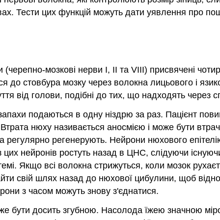
ах. Тести цих функцій можуть дати уявлення про по
черепно-мозкові нерви I, II та VIII) присвячені чоти
ся до стовбура мозку через волокна лицьового і язико
ття від голови, подібні до тих, що надходять через с
запахи подаються в одну ніздрю за раз. Пацієнт пови
 Втрата нюху називається аносмією і може бути втрач
ва регулярно регенерують. Нейрони нюхового епітелію
и з цих нейронів ростуть назад в ЦНС, слідуючи існу
стемі. Якщо всі волокна стрижуться, коли мозок рухає
айти свій шлях назад до нюхової цибулини, щоб відно
рони з часом можуть знову з'єднатися.
же бути досить згубною. Насолода їжею значною мір