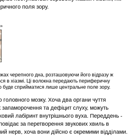
еричного поля зору.
межах черепного дна, розташовуючи його відразу ж
ься в хіазмі. Ці волокна передають периферичну
що буде сприйматися лише центральне поле зору.
до головного мозку. Хоча два органи чуття
к запаморочення та дефіцит слуху, можуть
тковий лабіринт внутрішнього вуха. Переддень -
дповідає за перетворення звукових хвиль в
ий нерв, хоча вони дійсно є окремими відділами.