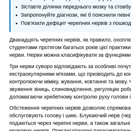
Зіставте ділянки переднього мозку та стовбу
Запропонуйте діагнози, які б пояснили певні
Пов'язати дефіцит черепних нервів з пошкод
Дванадцять черепних нервів, як правило, охоплюю
студентами протягом багатьох років цієї практик
нерви. Нерви можна класифікувати за функціями,
Три нерви суворо відповідають за особливі почутт
екстраокулярними м'язами, що призводить до кон
контролюючи міміку, жування, ковтання та мову.
звуження зіниць, слиновиділення, регуляцію робо
допомагаючи хребетному контролю руху голови і
Обстеження черепних нервів дозволяє спрямовані
обслуговують голову і шию. Блукаючий нерв (чере
подаються через черепні нерви, а також загальні 
мозкових нервів. Прегангліонарні парасимпатичні