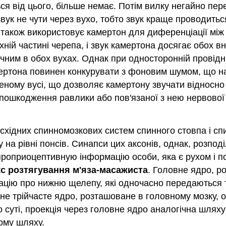
ється від цього, більше немає. Потім вилку негайно п
к не чути через вухо, тобто звук краще проводиться ч
також використовує камертон для диференціації мі
хній частині черепа, і звук камертона досягає обох вн
чним в обох вухах. Однак при односторонній провідні
амертона повинен конкурувати з фоновим шумом, що на
ному вусі, що дозволяє камертону звучати відносно 
пошкодження равлики або пов'язаної з нею нервової 
висхідних спинномозкових систем спинного стовпа і 
у на рівні понсів. Синапси цих аксонів, однак, розп
роприоцептивную інформацію особи, яка є рухом і по
с розтягування м'яза-масажиста
. Головне ядро, р
цію про нижню щелепу, які одночасно передаються та
ьне трійчасте ядро, розташоване в головному мозку, о
 суті, проекція через головне ядро аналогічна шляху
ому шляху.