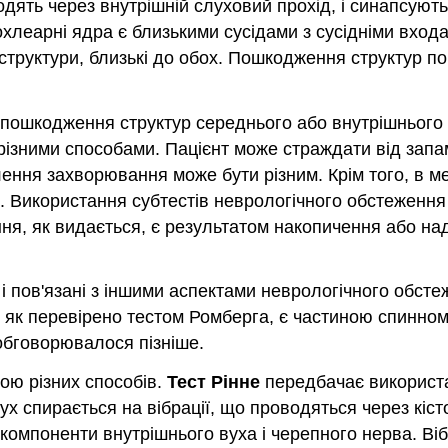
дять через внутрішній слуховий прохід, і синапсують
охлеарні ядра є близькими сусідами з сусідніми вход
труктури, близькі до обох. Пошкодження структур п
 пошкодження структур середнього або внутрішнього 
 різними способами. Пацієнт може страждати від зап
влення захворювання може бути різним. Крім того, в 
. Використання субтестів неврологічного обстеженн
ння, як видається, є результатом накопичення або на
 і пов'язані з іншими аспектами неврологічного обс
 як перевірено тестом Ромберга, є частиною спинномо
обговорювалося пізніше.
ою різних способів.
Тест Рінне
передбачає використ
ух спирається на вібрації, що проводяться через кіс
 компоненти внутрішнього вуха і черепного нерва. В