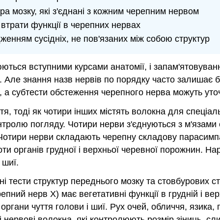
ра мозку, які з'єднані з кожним черепним нервом
 втрати функції в черепних нервах
женням сусідніх, не пов'язаних між собою структур
ться вступними курсами анатомії, і запам'ятовуванн
и. Але знання назв нервів по порядку часто залишає 
 а субтести обстеження черепного нерва можуть уточ
я, тоді як чотири інших містять волокна для спеціаль
тролю погляду. Чотири нерви з'єднуються з м'язами 
 Чотири нерви складають черепну складову парасимпа
ти органів грудної і верхньої черевної порожнин. На
 шиї.
 тести структур переднього мозку та стовбурових ст
пний нерв X) має вегетативні функції в грудній і вер
органи чуття голови і шиї. Рух очей, обличчя, язика,
 нервові волокна, які контролюють розмір зіниць, сли