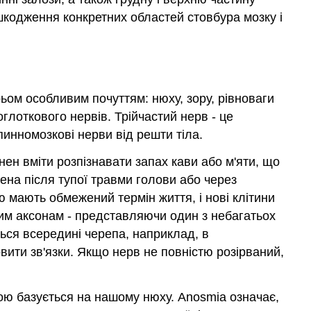
шкодження конкретних областей стовбура мозку і
рьом особливим почуттям: нюху, зору, рівноваги
глоткового нервів. Трійчастий нерв - це
пинномозкові нерви від решти тіла.
нен вміти розпізнавати запах кави або м'яти, що
ена після тупої травми голови або через
 мають обмежений термін життя, і нові клітини
ючим аксонам - представляючи один з небагатьох
ться всередині черепа, наприклад, в
вити зв'язки. Якщо нерв не повністю розірваний,
ою базується на нашому нюху. Anosmia означає,