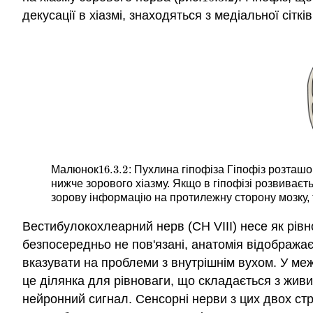
декусації в хіазмі, знаходяться з медіальної сітк
16.3.
2
Малюнок
: Пухлина гіпофіза Гіпофіз розташо
16.3.
2
нижче зорового хіазму. Якщо в гіпофізі розвиває
зорову інформацію на протилежну сторону мозку, 
Вестибулокохлеарний нерв (СН VIII) несе як рівно
безпосередньо не пов'язані, анатомія відображає
вказувати на проблеми з внутрішнім вухом. У меж
це ділянка для рівноваги, що складається з живи
нейронний сигнал. Сенсорні нерви з цих двох ст