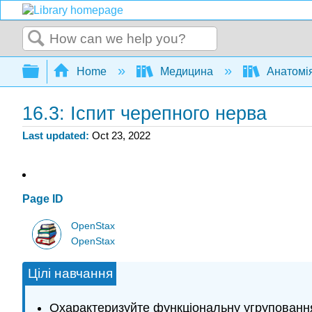
Search
Expand/collapse global hierarchy
Home
Медицина
Анатомія
16.3: Іспит черепного нерва
Last updated
Oct 23, 2022
Page ID
OpenStax
OpenStax
Цілі навчання
Охарактеризуйте функціональну угрупованн