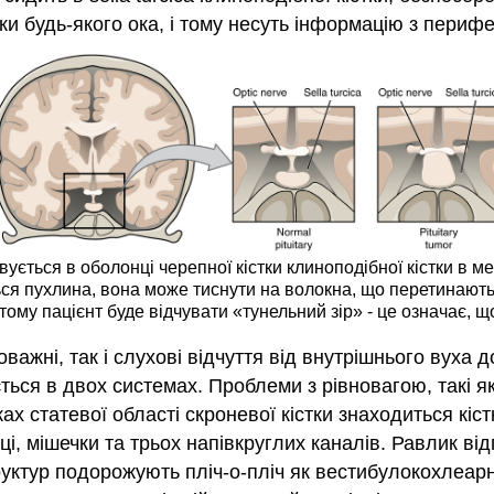
івки будь-якого ока, і тому несуть інформацію з периф
вується в оболонці черепної кістки клиноподібної кістки в 
ться пухлина, вона може тиснути на волокна, що перетинают
тому пацієнт буде відчувати «тунельний зір» - це означає, 
важні, так і слухові відчуття від внутрішнього вуха 
ться в двох системах. Проблеми з рівновагою, такі я
ах статевої області скроневої кістки знаходиться кіс
ці, мішечки та трьох напівкруглих каналів. Равлик ві
руктур подорожують пліч-о-пліч як вестибулокохлеарн