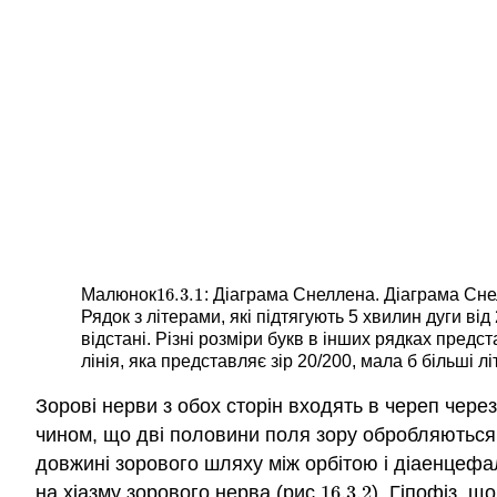
16.3.
1
Малюнок
: Діаграма Снеллена. Діаграма Сне
16.3.
1
Рядок з літерами, які підтягують 5 хвилин дуги в
відстані. Різні розміри букв в інших рядках пред
лінія, яка представляє зір 20/200, мала б більші
Зорові нерви з обох сторін входять в череп через
чином, що дві половини поля зору обробляються
довжині зорового шляху між орбітою і діаенцеф
на хіазму зорового нерва (рис.
16.3.
2
). Гіпофіз, щ
16.3.
2