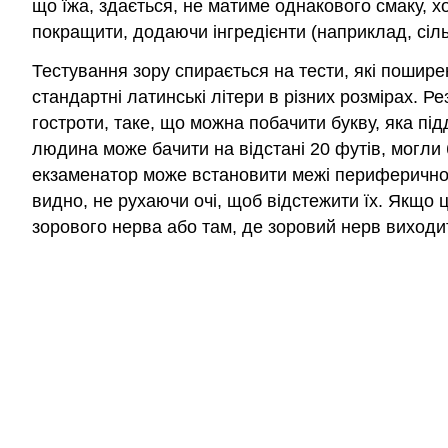
що їжа, здається, не матиме однакового смаку, хо
покращити, додаючи інгредієнти (наприклад, сіль
Тестування зору спирається на тести, які поширен
стандартні латинські літери в різних розмірах. 
гостроти, таке, що можна побачити букву, яка під
людина може бачити на відстані 20 футів, могли
екзаменатор може встановити межі периферичного 
видно, не рухаючи очі, щоб відстежити їх. Якщо 
зорового нерва або там, де зоровий нерв виходи