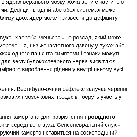
 в ядрах верхнього мозку. Хоча вони є частиною
ами. Дефіцит в одній або обох системах може
облизу двох ядер може призвести до дефіциту
вуха. Хвороба Меньєра - це розлад, який може
аморочення, низькочастотного дзвону у вухах або
межах одного пацієнта симптоми і ознаки можуть
я для вестибулокохлеарного нерва висвітлює
дмірного вироблення рідини у внутрішньому вусі,
теження. Вестибуло-очний рефлекс залучає черепні
зкових і мозочкових процесів і беруть участь у
ання камертона для розрізнення
провідного
точки середнього вуха. Сенсоневральний слух -
ібруючий камертон ставиться на соскоподібний