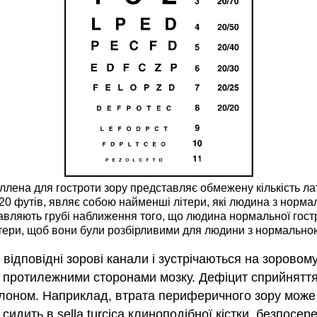
ллена для гостроти зору представляє обмежену кількість ла
ід 20 футів, являє собою найменші літери, які людина з норм
ставляють грубі наближення того, що людина нормальної гост
 літери, щоб вони були розбірливими для людини з нормальною
 відповідні зорові канали і зустрічаються на зоровом
 протилежними сторонами мозку. Дефіцит сприйняття
алоном. Наприклад, втрата периферичного зору може 
о сидить в sella turcica клиноподібної кістки, безпосе