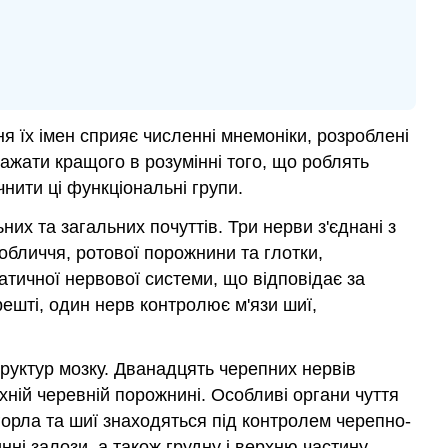
я їх імен сприяє численні мнемоніки, розроблені
бажати кращого в розумінні того, що роблять
нити ці функціональні групи.
них та загальних почуттів. Три нерви з'єднані з
обличчя, ротової порожнини та глотки,
тичної нервової системи, що відповідає за
решті, один нерв контролює м'язи шиї,
руктур мозку. Дванадцять черепних нервів
хній черевній порожнині. Особливі органи чуття
 горла та шиї знаходяться під контролем черепно-
нні залози, а також грудну і верхню частину