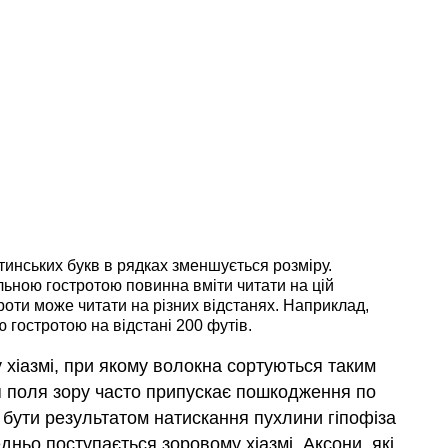
тинських букв в рядках зменшується розміру.
альною гостротою повинна вміти читати на цій
роти може читати на різних відстанях. Наприклад,
 гостротою на відстані 200 футів.
у хіазмі, при якому волокна сортуються таким
 поля зору часто припускає пошкодження по
бути результатом натискання пухлини гіпофіза
редньо поступається зоровому хіазмі. Аксони, які