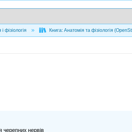
 і фізіологія
Книга: Анатомія та фізіологія (OpenS
я черепних нервів