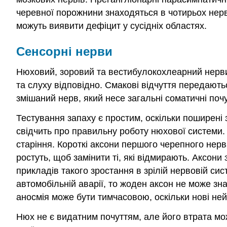
черевної порожнини знаходяться в чотирьох нерв
можуть виявити дефіцит у сусідніх областях.
Сенсорні нерви
Нюховий, зоровий та вестибулокохлеарний нерви (
та слуху відповідно. Смакові відчуття передають
змішаний нерв, який несе загальні соматичні почу
Тестування запаху є простим, оскільки поширені 
свідчить про правильну роботу нюхової системи.
старіння. Короткі аксони першого черепного нер
ростуть, щоб замінити ті, які відмирають. Аксон
прикладів такого зростання в зрілій нервовій си
автомобільній аварії, то жоден аксон не може зн
аносмія може бути тимчасовою, оскільки нові ней
Нюх не є видатним почуттям, але його втрата мо