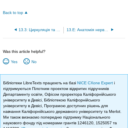
Back to top
13.3: Циркуляція та центральна нервова система
13.E: Анатомія нервової тканини (вправи)
Was this article helpful?
Yes
No
Бібліотеки LibreTexts працюють на базі
NICE CXone Expert
і
підтримуються Пілотним проектом відкритих підручників
Департаменту освіти, Офісом проректора Каліфорнійського
університету в Девісі, Бібліотекою Каліфорнійського
університету в Девісі, Програмою доступних рішень для
навчання Каліфорнійського державного університету та Merlot.
Ми також визнаємо попередню підтримку Національного
наукового фонду під номерами грантів 1246120, 1525057 та