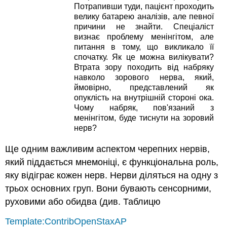
Потрапивши туди, пацієнт проходить
велику батарею аналізів, але певної
причини не знайти. Спеціаліст
визнає проблему менінгітом, але
питання в тому, що викликало її
спочатку. Як це можна вилікувати?
Втрата зору походить від набряку
навколо зорового нерва, який,
ймовірно, представлений як
опуклість на внутрішній стороні ока.
Чому набряк, пов'язаний з
менінгітом, буде тиснути на зоровий
нерв?
Ще одним важливим аспектом черепних нервів,
який піддається мнемоніці, є функціональна роль,
яку відіграє кожен нерв. Нерви діляться на одну з
трьох основних груп. Вони бувають сенсорними,
руховими або обидва (див. Таблицю
Template:ContribOpenStaxAP