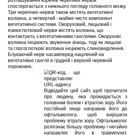
розташування коренів черепних нервів
спостерігається з нижнього погляду головного мозку.
Три черепних нервів також містять вегетативні
волокна, а четвертий - майже чисто компонент
вегетативної системи. Окоруховий, лицьовий і
язикоглотковий нерви містять волокна, що
контактують з вегетативними гангліями. Окорухові
волокна ініціюють звуження зіниць, тоді як лицьові
та глосоглоткові волокна ініціюють слиновиділення.
Блукаючий нерв насамперед націлений на
вегетативні ганглії в грудній і верхній черевній
порожнині.
Відвідайте цей сайт, щоб прочитати
про людину, яка прокидається з
головним болем і втратою зору. Його
постійний лікар направив його до
офтальмолога, щоб вирішити
проблему втрати зору. Офтальмолог
розпізнає більшу проблему і негайно
направляє його в травмпункт.