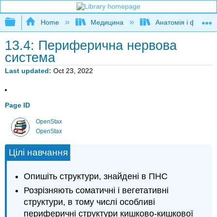
Expand/collapse global hierarchy
Home
Медицина
Анатомія і фізіолог
13.4: Периферична нервова
система
Last updated
Oct 23, 2022
Page ID
OpenStax
OpenStax
Цілі навчання
Опишіть структури, знайдені в ПНС
Розрізняють соматичні і вегетативні
структури, в тому числі особливі
периферичні структури кишково-кишкової