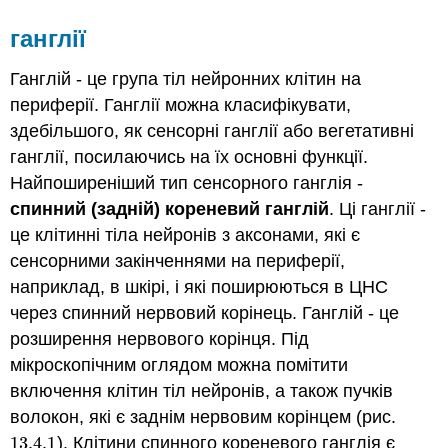
ганглії
Ганглій - це група тіл нейронних клітин на
периферії. Ганглії можна класифікувати,
здебільшого, як сенсорні ганглії або вегетативні
ганглії, посилаючись на їх основні функції.
Найпоширеніший тип сенсорного ганглія -
спинний (задній) кореневий ганглій
. Ці ганглії -
це клітинні тіла нейронів з аксонами, які є
сенсорними закінченнями на периферії,
наприклад, в шкірі, і які поширюються в ЦНС
через спинний нервовий корінець. Ганглій - це
розширення нервового корінця. Під
мікроскопічним оглядом можна помітити
включення клітин тіл нейронів, а також пучків
волокон, які є заднім нервовим корінцем (рис.
13.4.
1
). Клітини спинного кореневого ганглія є
13.4.
1