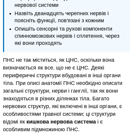
нервової системи
Назвіть дванадцять черепних нервів і
поясніть функції, пов'язані з кожним
Опишіть сенсорні та рухові компоненти
спинномозкових нервів і сплетення, через
які вони проходять
ПНС не так міститься, як ЦНС, оскільки вона
визначається як все, що не є ЦНС. Деякі
периферичні структури вбудовані в інші органи
тіла. При описі анатомії ПНС необхідно описати
загальні структури, нерви і ганглії, так як вони
знаходяться в різних ділянках тіла. Багато
нервових структур, які включені в інші органи, є
особливостями травної системи; ці структури
відомі як
кишкова нервова система
і є
особливим підмножиною ПНС.