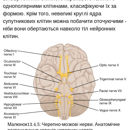
однополярними клітинами, класифікуючи їх за
формою. Крім того, невеликі круглі ядра
супутникових клітин можна побачити оточуючими -
ніби вони обертаються навколо тіл нейронних
клітин.
13.4.
5
Малюнок
: Черепно-мозкові нерви. Анатомічне
13.4.
5