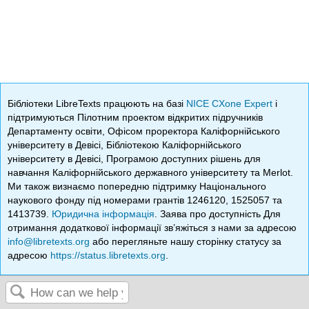
Бібліотеки LibreTexts працюють на базі
NICE CXone Expert
і
підтримуються Пілотним проектом відкритих підручників
Департаменту освіти, Офісом проректора Каліфорнійського
університету в Девісі, Бібліотекою Каліфорнійського
університету в Девісі, Програмою доступних рішень для
навчання Каліфорнійського державного університету та Merlot.
Ми також визнаємо попередню підтримку Національного
наукового фонду під номерами грантів 1246120, 1525057 та
1413739.
Юридична інформація
. Заява про доступність Для
отримання додаткової інформації зв’яжіться з нами за адресою
info@libretexts.org
або перегляньте нашу сторінку статусу за
адресою
https://status.libretexts.org
.