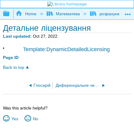
Expand/collapse global hierarchy
Home
Математика
розрахунку
Детальне ліцензування
Last updated
Oct 27, 2022
Template:DynamicDetailedLicensing
Page ID
Back to top
Глосарій
Диференціальне числення CLP-1 (Feldman, Rechnitzer та Yeager)
Was this article helpful?
Yes
No