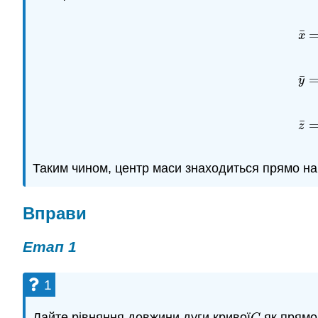
¯
x
¯
x
¯
=
y
¯
z
Таким чином, центр маси знаходиться прямо на о
Вправи
Етап 1
1
Дайте рівняння довжини дуги кривої
як прямол
C