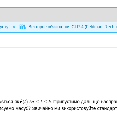
унку
Векторне обчислення CLP-4 (Feldman, Rechni
⇀
r
ється як
(
)
з
≤
≤
.
Припустимо далі, що насправ
r
⇀
(
t
)
a
≤
t
≤
b
.
t
a
t
b
ясуємо масу
?
Звичайно ми використовуйте стандартн
C
?
C