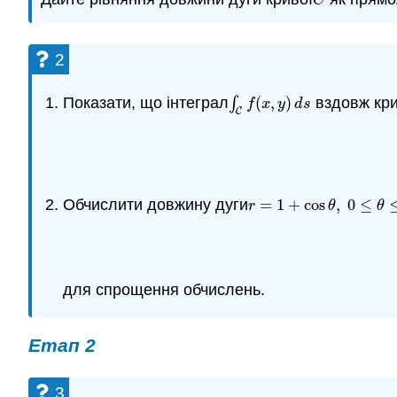
C
2
Показати, що інтеграл
∫
(
,
)
вздовж кри
∫
C
f
(
x
,
y
)
d
s
f
x
y
d
s
C
Обчислити довжину дуги
=
1
+
cos
,
0
≤
r
=
1
+
cos
θ
,
0
≤
θ
≤
2
π
.
r
θ
θ
для спрощення обчислень.
Етап 2
3