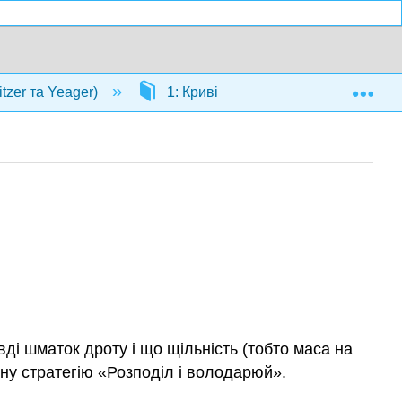
Exp
tzer та Yeager)
1: Криві
1.6: Інтеграція в
ді шматок дроту і що щільність (тобто маса на
у стратегію «Розподіл і володарюй».