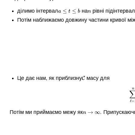
ділимо інтервал
≤
≤
на
рівні підінтерва
a
≤
t
≤
b
n
a
t
b
n
Потім наближаємо довжину частини кривої мі
Це дає нам, як приблизну
масу для
C
C
n
∑
ℓ
ℓ
=
Потім ми приймаємо межу як
→
∞
.
Припускаю
n
→
∞
.
n