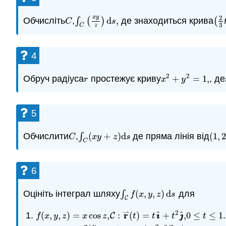
2
x
y
Обчисліть
,
∫
(
)
d
,
де знаходиться крива
(
C
∫
C
(
x
y
z
)
d
s
,
(
2
C
s
3
C
z
4
2
2
Обруч радіуса
простежує криву
+
=
1
,
, де
r
x
2
+
y
2
=
1
,
r
x
y
5
Обчислити
,
∫
(
+
)
d
де пряма лінія від
(
1
,
C
∫
C
(
x
y
+
z
)
d
s
(
1
,
2
C
x
y
z
s
C
6
Оцініть інтеграл шляху
∫
(
,
,
)
d
для
∫
C
f
(
x
,
y
,
z
)
d
s
f
x
y
z
s
C
⇀
2
r
^
^
(
,
,
)
=
cos
,
:
(
)
=
+
,
0
≤
≤
1
.
f
(
x
,
y
,
z
)
=
x
cos
z
,
C
:
r
⇀
(
t
)
=
t
ı
ı
^
+
t
2
ȷ
ȷ
^
,
0
≤
t
≤
1
.
C
ı
ı
ȷ
ȷ
f
x
y
z
x
z
t
t
t
t
+