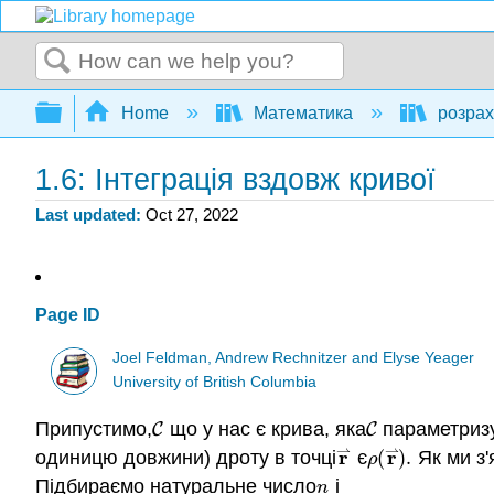
Search
Expand/collapse global hierarchy
Home
Математика
розрах
1.6: Інтеграція вздовж кривої
Last updated
Oct 27, 2022
Page ID
Joel Feldman, Andrew Rechnitzer and Elyse Yeager
University of British Columbia
Припустимо,
що у нас є крива, яка
параметризу
C
C
C
C
⇀
⇀
r
r
одиницю довжини) дроту в точці
є
(
)
.
Як ми з'
r
⇀
ρ
(
r
⇀
)
.
ρ
Підбираємо натуральне число
і
n
n