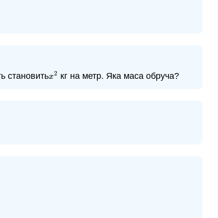
2
ть становить
кг на метр. Яка маса обруча?
x
2
x