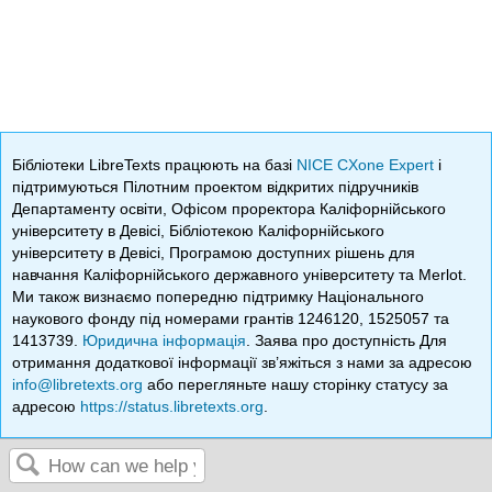
Бібліотеки LibreTexts працюють на базі
NICE CXone Expert
і
підтримуються Пілотним проектом відкритих підручників
Департаменту освіти, Офісом проректора Каліфорнійського
університету в Девісі, Бібліотекою Каліфорнійського
університету в Девісі, Програмою доступних рішень для
навчання Каліфорнійського державного університету та Merlot.
Ми також визнаємо попередню підтримку Національного
наукового фонду під номерами грантів 1246120, 1525057 та
1413739.
Юридична інформація
. Заява про доступність Для
отримання додаткової інформації зв’яжіться з нами за адресою
info@libretexts.org
або перегляньте нашу сторінку статусу за
адресою
https://status.libretexts.org
.