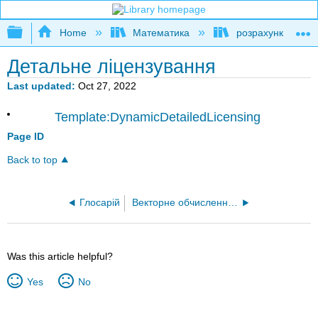
Expand/collapse global hierarchy
Home
Математика
розрахунку
Детальне ліцензування
Last updated
Oct 27, 2022
Template:DynamicDetailedLicensing
Page ID
Back to top
Глосарій
Векторне обчислення CLP-4 (Feldman, Rechnitzer та Yeager)
Was this article helpful?
Yes
No