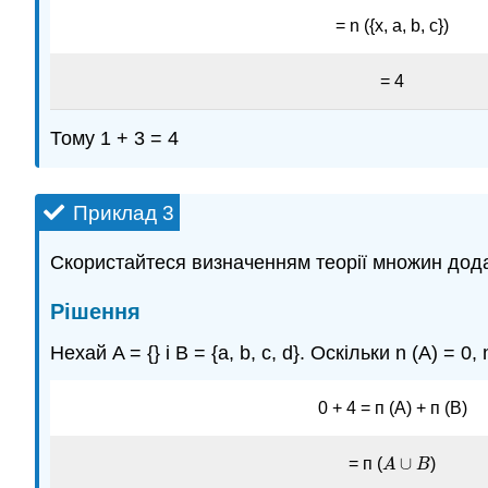
= n ({x, a, b, c})
= 4
Тому 1 + 3 = 4
Приклад 3
Скористайтеся визначенням теорії множин дода
Рішення
Нехай A = {} і B = {a, b, c, d}. Оскільки n (A) = 0, n
0 + 4 = п (А) + п (В)
∪
= п (
)
A
A
∪
B
B