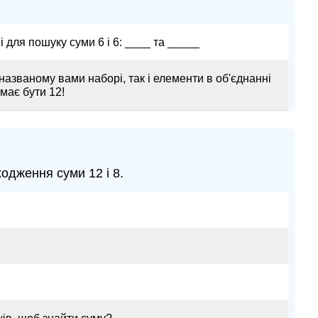
і для пошуку суми 6 і 6: ____ та _____
азваному вами наборі, так і елементи в об'єднанні
має бути 12!
одження суми 12 і 8.