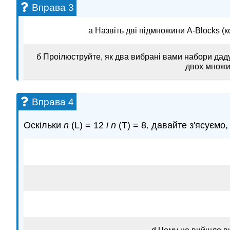
Вправа 3
а Назвіть дві підмножини A-Blocks (к
б Проілюструйте, як два вибрані вами набори дад
двох множин
Вправа 4
Оскільки
n
(L) = 12
і n
(T) = 8
,
давайте з'ясуємо