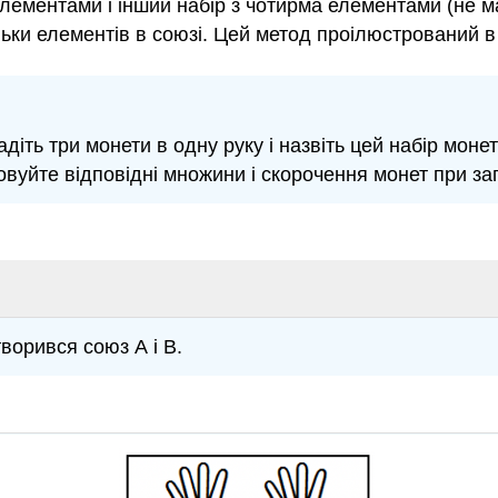
елементами і інший набір з чотирма елементами (не м
льки елементів в союзі. Цей метод проілюстрований в 
адіть три монети в одну руку і назвіть цей набір моне
стовуйте відповідні множини і скорочення монет при з
творився союз А і В.