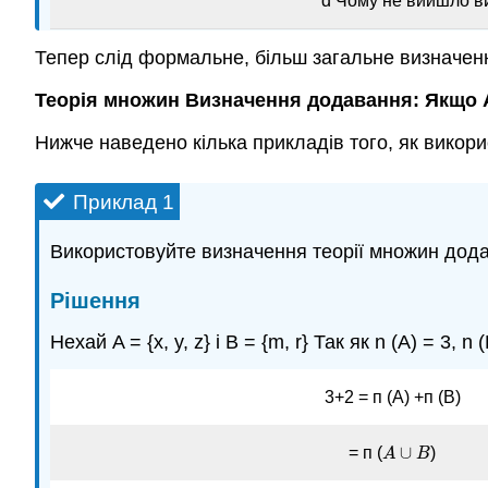
d Чому не вийшло ви
Тепер слід формальне, більш загальне визначен
Теорія множин Визначення додавання: Якщо A
Нижче наведено кілька прикладів того, як викор
Приклад 1
Використовуйте визначення теорії множин додав
Рішення
Нехай A = {x, y, z} і B = {m, r} Так як n (A) = 3, n (
3+2 = п (А) +п (В)
∪
= п (
)
A
A
∪
B
B