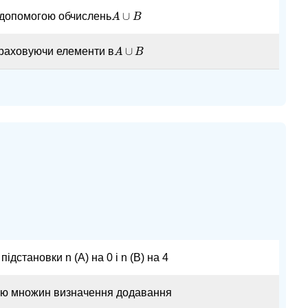
∪
 допомогою обчислень
A
A
∪
B
B
∪
раховуючи елементи в
A
A
∪
B
B
ідстановки n (A) на 0 і n (B) на 4
ією множин визначення додавання