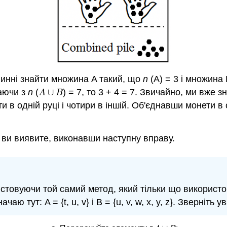
винні знайти множина A такий, що
n
(A) = 3 і множина
наючи з
n
(
∪
) = 7, то 3 + 4 = 7. Звичайно, ми вже 
A
∪
B
A
B
и в одній руці і чотири в іншій. Об'єднавши монети в
 ви виявите, виконавши наступну вправу.
истовуючи той самий метод, який тільки що використо
ю тут: A = {t, u, v} і B = {u, v, w, x, y, z}. Зверніть у