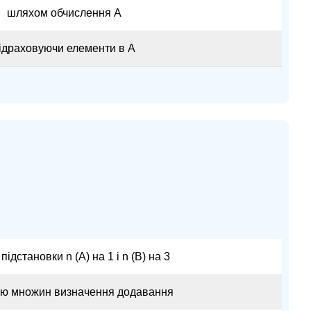
шляхом обчислення A
ідраховуючи елементи в А
ідстановки n (A) на 1 і n (B) на 3
ією множин визначення додавання