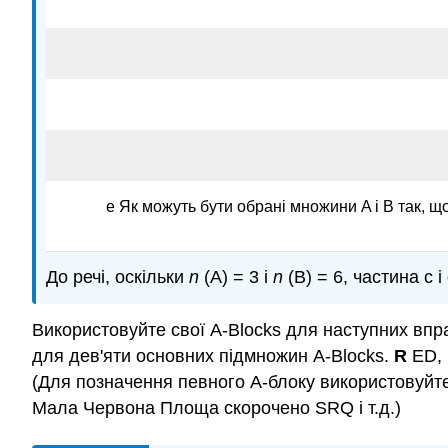
е Як можуть бути обрані множини A і B так, що
До речі, оскільки
n
(A) = 3 і
n
(B) = 6, частина c 
Використовуйте свої A-Blocks для наступних впр
для дев'яти основних підмножин A-Blocks.
R
ED,
(Для позначення певного A-блоку використовуйте 
Мала Червона Площа скорочено SRQ і т.д.)