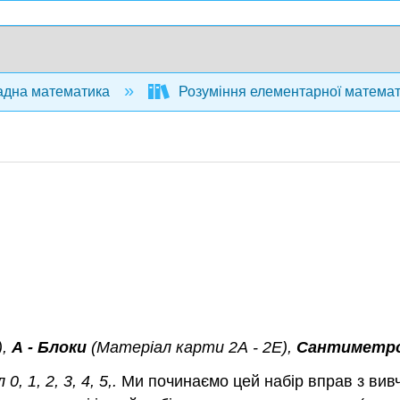
дна математика
Розуміння елементарної математ
,
А
-
Блоки
(Матеріал карти
2А
-
2Е
),
Сантиметро
, 1, 2, 3, 4, 5,.
Ми починаємо цей набір вправ з вивч