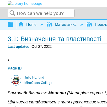
Search
Expand/collapse global hierarchy
Home
Математика
Прикла
3.1: Визначення та властивості
Last updated
Oct 27, 2022
Page ID
Julie Harland
MiraCosta College
Вам
знадобляться:
Монети
(Матеріал карти 1)
Цілі числа складаються з нуля і рахункових чисел 0