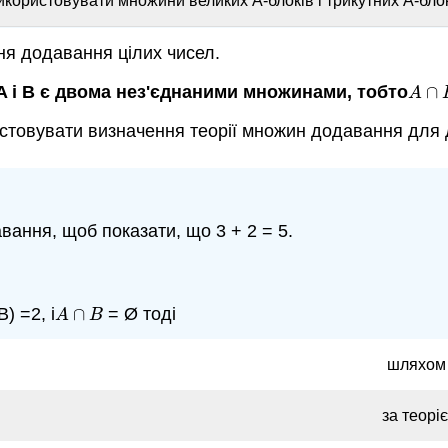
користовувати множини великих A-блоків і трикутних A-блок
ня додавання цілих чисел.
 і B є двома нез'єднаними множинами,
тобто
∩
A
∩
B
A
истовувати визначення теорії множин додавання для
ання, щоб показати, що 3 + 2 = 5.
B) =2, і
∩
= Ø тоді
A
∩
B
A
B
шляхом п
за теор