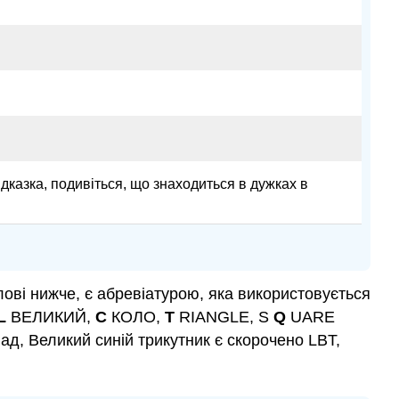
підказка, подивіться, що знаходиться в дужках в
ові нижче, є абревіатурою, яка використовується
L
ВЕЛИКИЙ,
C
КОЛО,
T
RIANGLE, S
Q
UARE
ад, Великий синій трикутник є скорочено LBT,