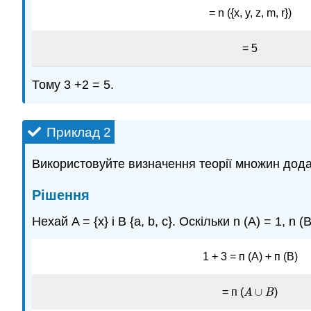
= n ({x, y, z, m, r})
= 5
Тому 3 +2 = 5.
Приклад 2
Використовуйте визначення теорії множин дода
Рішення
Нехай A = {x} і B {a, b, c}. Оскільки n (A) = 1, n (B
1 + 3 = п (А) + п (В)
∪
= п (
)
A
A
∪
B
B