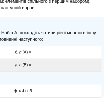
ає елементів спільного з першим набором).
наступній вправі.
т Набір A. покладіть чотири різні монети в іншу
аповненні наступного:
б.
п
(А) =
д.
п
(В) =
∪
ф.
п
A
A
∪
B
B