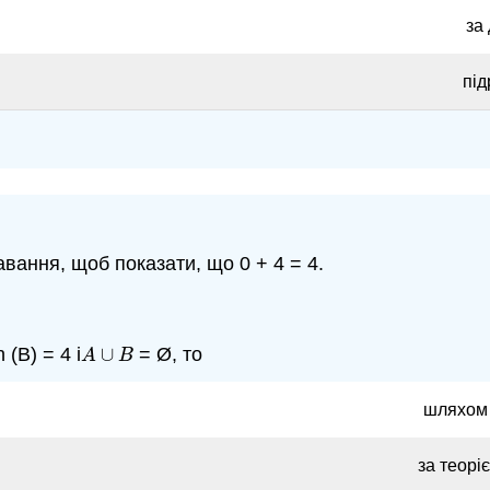
за
під
вання, щоб показати, що 0 + 4 = 4.
 (B) = 4 і
∪
= Ø, то
A
∪
B
A
B
шляхом п
за теор