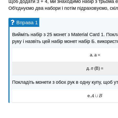
Щоб додати 3 + 4, ми знаходимо набір з трьома 
Об'єднуємо два набори і потім підраховуємо, скі
Вправа 1
Вийміть набір з 25 монет з Material Card 1. Покл
руку і назвіть цей набір монет набір Б. викори
а. а =
д.
п
(В) =
Покладіть монети з обох рук в одну купу, щоб у
∪
е.
A
A
∪
B
B