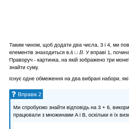
Таким чином, щоб додати два числа, 3 і 4, ми по
елементів знаходиться в
∪
. У вправі 1, почи
A
∪
B
A
B
Праворуч - картинка, на якій зображено три монет
знайти суму.
Існує одне обмеження на два вибрані набори, які
Вправа 2
Ми спробуємо знайти відповідь на 3 + 6, викор
працювали з множинами A і B, оскільки я їх визнача