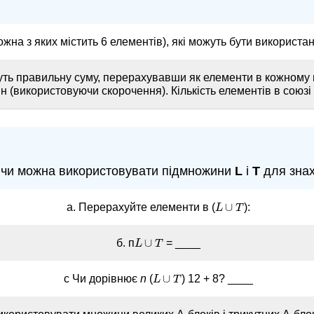
ожна з яких містить 6 елементів), які можуть бути використан
уть правильну суму, перерахувавши як елементи в кожному н
 (використовуючи скорочення). Кількість елементів в союзі 
, чи можна використовувати підмножини
L
і
T
для знах
∪
a. Перерахуйте елементи в (
):
L
L
∪
T
T
∪
б. п
= ____
L
L
∪
T
T
∪
c Чи дорівнює
n
(
) 12 + 8? ____
L
L
∪
T
T