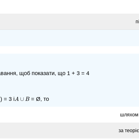
п
вання, щоб показати, що 1 + 3 = 4
) = 3 і
∪
= Ø, то
A
∪
B
A
B
шляхом п
за теор