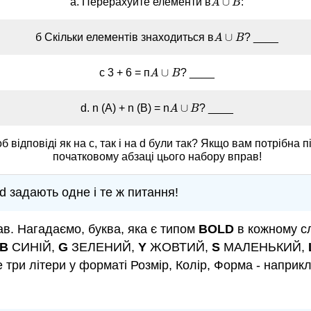
∪
a. Перерахуйте елементи в
:
A
A
∪
B
B
∪
б Скільки елементів знаходиться в
? ____
A
A
∪
B
B
∪
c 3 + 6 = п
? ____
A
A
∪
B
B
∪
d. n (А) + n (B) = n
? ____
A
A
∪
B
B
б відповіді як на c, так і на d були так? Якщо вам потрібна 
початковому абзаці цього набору вправ!
і d задають одне і те ж питання!
ав. Нагадаємо, буква, яка є типом
BOLD
в кожному сл
B
СИНІЙ,
G
ЗЕЛЕНИЙ,
Y
ЖОВТИЙ,
S
МАЛЕНЬКИЙ,
три літери у форматі Розмір, Колір, Форма - наприкл