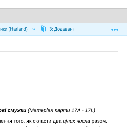
Exp
ики (Harland)
3: Додавання і віднімання
ві смужки
(Матеріал карти
17A
-
17L)
ення того, як скласти два
цілих числа
разом.