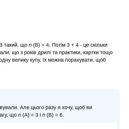
 B такий, що
n
(B) = 4. Потім 3 + 4 - це скільки
знали, що з років дрилі та практики, картки тощо
 одну велику купу, їх можна порахувати, щоб
вували. Але цього разу я хочу, щоб ви
вагу, що
n
(A) = 3 і
n
(B) = 6.