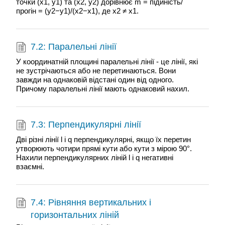
точки (x1, y1) та (x2, y2) дорівнює m = підйність/
прогін = (y2−y1)/(x2−x1), де x2 ≠ x1.
7.2: Паралельні лінії
У координатній площині паралельні лінії - це лінії, які
не зустрічаються або не перетинаються. Вони
завжди на однаковій відстані один від одного.
Причому паралельні лінії мають однаковий нахил.
7.3: Перпендикулярні лінії
Дві різні лінії l і q перпендикулярні, якщо їх перетин
утворюють чотири прямі кути або кути з мірою 90°.
Нахили перпендикулярних ліній l і q негативні
взаємні.
7.4: Рівняння вертикальних і
горизонтальних ліній