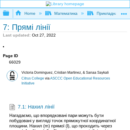
Expand/collapse global hierarchy
Home
Математика
Прикладна мате
7: Прямі лінії
Last updated
Oct 27, 2022
Page ID
66029
Victoria Dominguez, Cristian Martinez, & Sanaa Saykali
Citrus College
via
ASCCC Open Educational Resources
Initiative
7.1: Нахил лінії
Нагадаємо, що впорядковані пари можуть бути
побудовані у вигляді точок прямокутної координатної
площини. Нахил (m) прямої (l), що проходить через