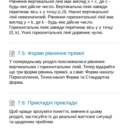
Рівняння вертикальної лінії має вигляд x = c, де c -
будь-яке дійсне число. Вертикальна лінія завжди
перетинає вісь x у точці (c,0). Нахил вертикальної
лінії невизначений. Рівняння горизонтальної лінії має
вигляд y = k, де k - будь-яке дійсне число.
Горизонтальна лінія завжди перетинає вісь y у точці
(0, k). Ухил горизонтальної лінії дорівнює нулю.
7.5: Форми рівняння прямої
У попередньому розділі пояснювалися рівняння
вертикальних і горизонтальних ліній. Тепер відкрийте
ще три форми рівнянь прямої, а саме: Форма нахилу-
Перехоплення, Точка-нахил Форма та Стандартна
форма.
7.6: Прикладні приклади
Щоб краще зрозуміти поняття, вивчені в цьому
розділі, застосуйте їх до реальної життєвої ситуації
та щоденних проблем.