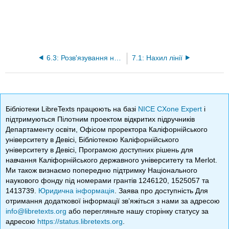
6.3: Розв'язування нерівностей абсолютних значень та написання відповідей у інтервальній нотації
7.1: Нахил лінії
Бібліотеки LibreTexts працюють на базі
NICE CXone Expert
і
підтримуються Пілотним проектом відкритих підручників
Департаменту освіти, Офісом проректора Каліфорнійського
університету в Девісі, Бібліотекою Каліфорнійського
університету в Девісі, Програмою доступних рішень для
навчання Каліфорнійського державного університету та Merlot.
Ми також визнаємо попередню підтримку Національного
наукового фонду під номерами грантів 1246120, 1525057 та
1413739.
Юридична інформація
. Заява про доступність Для
отримання додаткової інформації зв’яжіться з нами за адресою
info@libretexts.org
або перегляньте нашу сторінку статусу за
адресою
https://status.libretexts.org
.