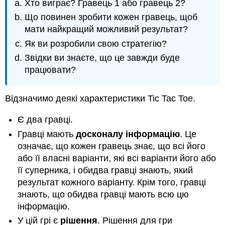
Хто виграє? Гравець 1 або гравець 2?
Що повинен зробити кожен гравець, щоб
мати найкращий можливий результат?
Як ви розробили свою стратегію?
Звідки ви знаєте, що це завжди буде
працювати?
Відзначимо деякі характеристики Tic Tac Toe.
Є два гравці.
Гравці мають
досконалу інформацію
. Це
означає, що кожен гравець знає, що всі його
або її власні варіанти, які всі варіанти його або
її суперника, і обидва гравці знають, який
результат кожного варіанту. Крім того, гравці
знають, що обидва гравці мають всю цю
інформацію.
У цій грі є
рішення
. Рішення для гри