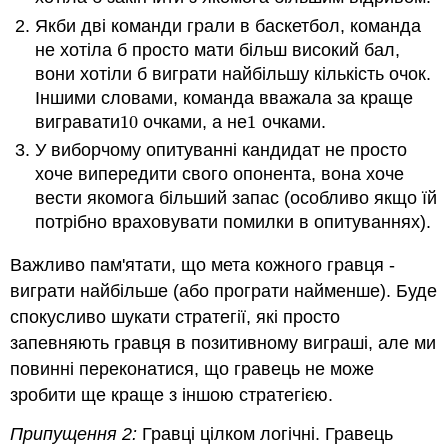
Якби дві команди грали в баскетбол, команда
не хотіла б просто мати більш високий бал,
вони хотіли б виграти найбільшу кількість очок.
Іншими словами, команда вважала за краще
вигравати
10
очками, а не
1
очками.
10
1
У виборчому опитуванні кандидат не просто
хоче випередити свого опонента, вона хоче
вести якомога більший запас (особливо якщо їй
потрібно враховувати помилки в опитуваннях).
Важливо пам'ятати, що мета кожного гравця -
виграти найбільше (або програти найменше). Буде
спокусливо шукати стратегії, які просто
запевняють гравця в позитивному виграші, але ми
повинні переконатися, що гравець не може
зробити ще краще з іншою стратегією.
Припущення 2:
Гравці цілком логічні. Гравець