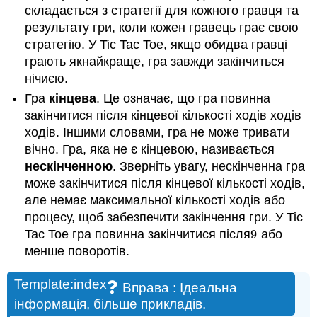
складається з стратегії для кожного гравця та
результату гри, коли кожен гравець грає свою
стратегію. У Tic Tac Toe, якщо обидва гравці
грають якнайкраще, гра завжди закінчиться
нічиєю.
Гра
кінцева
. Це означає, що гра повинна
закінчитися після кінцевої кількості ходів ходів
ходів. Іншими словами, гра не може тривати
вічно. Гра, яка не є кінцевою, називається
нескінченною
. Зверніть увагу, нескінченна гра
може закінчитися після кінцевої кількості ходів,
але немає максимальної кількості ходів або
процесу, щоб забезпечити закінчення гри. У Tic
Tac Toe гра повинна закінчитися після
9
або
9
менше поворотів.
Template:index
Вправа
: Ідеальна
інформація, більше прикладів.