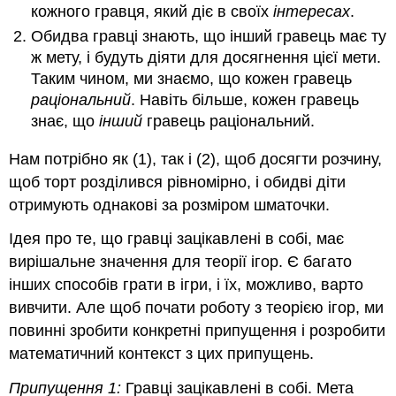
кожного гравця, який діє в своїх
інтересах
.
Обидва гравці знають, що інший гравець має ту
ж мету, і будуть діяти для досягнення цієї мети.
Таким чином, ми знаємо, що кожен гравець
раціональний
. Навіть більше, кожен гравець
знає, що
інший
гравець раціональний.
Нам потрібно як (1), так і (2), щоб досягти розчину,
щоб торт розділився рівномірно, і обидві діти
отримують однакові за розміром шматочки.
Ідея про те, що гравці зацікавлені в собі, має
вирішальне значення для теорії ігор. Є багато
інших способів грати в ігри, і їх, можливо, варто
вивчити. Але щоб почати роботу з теорією ігор, ми
повинні зробити конкретні припущення і розробити
математичний контекст з цих припущень.
Припущення 1:
Гравці зацікавлені в собі. Мета