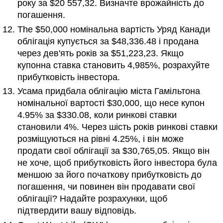
року за $20 557,32. Визначте врожайність до
погашення.
The $50,000 номінальна вартість Уряд Канади
облігація купується за $48,336.48 і продана
через дев'ять років за $51,223,23. Якщо
купонна ставка становить 4,985%, розрахуйте
прибутковість інвестора.
Усама придбала облігацію міста Гамільтона
номінальної вартості $30,000, що несе купон
4.95% за $330.08, коли ринкові ставки
становили 4%. Через шість років ринкові ставки
розміщуються на рівні 4.25%, і він може
продати свої облігації за $30,765,05. Якщо він
не хоче, щоб прибутковість його інвестора була
меншою за його початкову прибутковість до
погашення, чи повинен він продавати свої
облігації? Надайте розрахунки, щоб
підтвердити вашу відповідь.