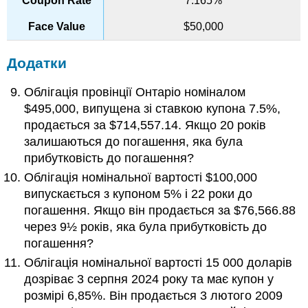
7.165%
$50,000
Додатки
Облігація провінції Онтаріо номіналом
$495,000, випущена зі ставкою купона 7.5%,
продається за $714,557.14. Якщо 20 років
залишаються до погашення, яка була
прибутковість до погашення?
Облігація номінальної вартості $100,000
випускається з купоном 5% і 22 роки до
погашення. Якщо він продається за $76,566.88
через 9½ років, яка була прибутковість до
погашення?
Облігація номінальної вартості 15 000 доларів
дозріває 3 серпня 2024 року та має купон у
розмірі 6,85%. Він продається 3 лютого 2009