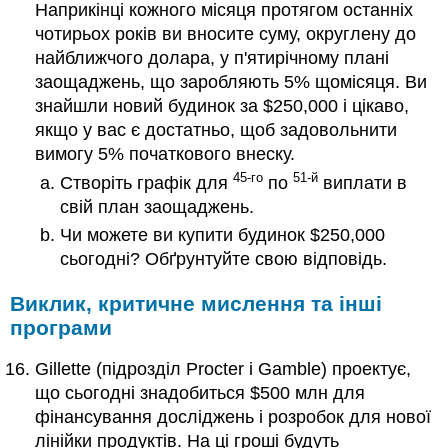
Наприкінці кожного місяця протягом останніх
чотирьох років ви вносите суму, округлену до
найближчого долара, у п'ятирічному плані
заощаджень, що заробляють 5% щомісяця. Ви
знайшли новий будинок за $250,000 і цікаво,
якщо у вас є достатньо, щоб задовольнити
вимогу 5% початкового внеску.
45-го
51-й
Створіть графік для
по
виплати в
свій план заощаджень.
Чи можете ви купити будинок $250,000
сьогодні? Обґрунтуйте свою відповідь.
Виклик, критичне мислення та інші
програми
Gillette (підрозділ Procter і Gamble) проектує,
що сьогодні знадобиться $500 млн для
фінансування досліджень і розробок для нової
лінійки продуктів. На ці гроші будуть