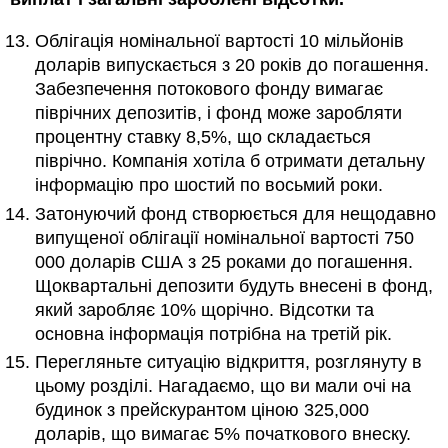
Облігація номінальної вартості 10 мільйонів
доларів випускається з 20 років до погашення.
Забезпечення потокового фонду вимагає
піврічних депозитів, і фонд може заробляти
процентну ставку 8,5%, що складається
піврічно. Компанія хотіла б отримати детальну
інформацію про шостий по восьмий роки.
Затонуючий фонд створюється для нещодавно
випущеної облігації номінальної вартості 750
000 доларів США з 25 роками до погашення.
Щоквартальні депозити будуть внесені в фонд,
який заробляє 10% щорічно. Відсотки та
основна інформація потрібна на третій рік.
Перегляньте ситуацію відкриття, розглянуту в
цьому розділі. Нагадаємо, що ви мали очі на
будинок з прейскурантом ціною 325,000
доларів, що вимагає 5% початкового внеску.