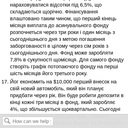
нараховуватися відсотки під 6,5%, що
складаються щорічно. Фінансування
влаштовано таким чином, що перший кінець
місяця виплата до асинувального фонду
розпочнеться через три роки і один місяць з
сьогоднішнього дня з метою погашення
заборгованості в цілому через сім років з
сьогоднішнього дня. Фонд може заробляти
7,8% в сукупності щомісяця. Для самого фонду
створіть графік потопаючого фонду на перші
шість місяців його третього року.
Йог економить на $10,000 перший внесок на
свій новий автомобіль, який він планує
придбати через рік. Він буде робити депозити в
кінці кожні три місяці в фонд, який заробляє
4%, що збільшується щоквартально. Сьогодні
він вже заощадив 3000 доларів. Створіть
повний графік потокового фонду та розрахуйте