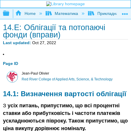
Expand/collapse global hierarchy
Home
Математика
Прикладна мате
14.E: Облігації та потопаючі
фонди (вправи)
Last updated
Oct 27, 2022
Page ID
Jean-Paul Olivier
Red River College of Applied Arts, Science, & Technology
14.1: Визначення вартості облігації
З
усіх питань, припустимо, що всі процентні
ставки або прибутковість і частоти платежів
ускладнюються півроку. Також припустимо, що
ціна викупу дорівнює номіналу.