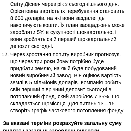
Світу Діснея через рік з сьогоднішнього дня.
Орієнтовна вартість їх перебування становить
8 600 доларів, на які вони заздалегідь
накопичують кошти. Їх план заощаджень може
заробляти 5% в сукупності щоквартально, і
вони зроблять свій перший щоквартальний
депозит сьогодні.
Через зростання попиту виробник прогнозує,
що через три роки йому потрібно буде
придбати землю, на якій буде побудований
новий виробничий завод. Він оцінює вартість
землі в 5 мільйонів доларів. Компанія робить
свій перший піврічний депозит сьогодні в
потопаючий фонд, який заробляє 7,35%, що
складається щомісяця. Для питань 13—15
створіть графік часткового потоплення фонду.
За вказані терміни розрахуйте загальну суму
виплат і загальні зароблені відсотки.