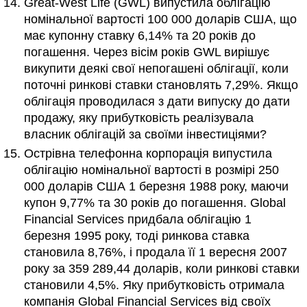
Great-West Life (GWL) випустила облігацію
номінальної вартості 100 000 доларів США, що
має купонну ставку 6,14% та 20 років до
погашення. Через вісім років GWL вирішує
викупити деякі свої непогашені облігації, коли
поточні ринкові ставки становлять 7,29%. Якщо
облігація проводилася з дати випуску до дати
продажу, яку прибутковість реалізувала
власник облігацій за своїми інвестиціями?
Острівна телефонна корпорація випустила
облігацію номінальної вартості в розмірі 250
000 доларів США 1 березня 1988 року, маючи
купон 9,77% та 30 років до погашення. Global
Financial Services придбала облігацію 1
березня 1995 року, тоді ринкова ставка
становила 8,76%, і продала її 1 вересня 2007
року за 359 289,44 доларів, коли ринкові ставки
становили 4,5%. Яку прибутковість отримала
компанія Global Financial Services від своїх