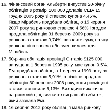
Фінансовий орган Альберти випустив 20-річну
облігацію в розмірі 100 000 доларів США 15
грудня 2005 року зі ставкою купона 4.45%.
Якщо Мірабель придбала облігацію 15 червня
2007 року за ринковою ставкою 4,56% і згодом
продала облігацію 31 березня 2009 року за
ринковою ставкою 3,74%, визначте суму, на яку
ринкова ціна зросла або зменшилася для
Мірабель.
50-річна облігація провінції Онтаріо $125 000,
випущена 1 березня 1995 року, має купон 9.5%.
Емі придбала облігацію 1 вересня 1999 року за
ринковою ставкою 5,91%, а пізніше продала
облігацію 30 вересня 2008 року, коли розміщені
ставки становили 6,13%. Виходячи виключно
на ринковій ціні, визначте виграш або збиток,
який зазнала Емі.
16 серпня 2012 року облігація мала ринкову