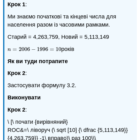
Крок 1
:
Ми знаємо початкові та кінцеві числа для
населення разом із часовими рамками.
Старий = 4,263,759, Новий = 5,113,149
=
2006
−
1996
=
10
років
n
=
2006
−
1996
=
10
n
Як ви туди потрапите
Крок 2
:
Застосувати формулу 3.2.
Виконувати
Крок 2
:
\ [\ почати {вирівняний}
ROC&=\ ліворуч (\ sqrt [10] {\ dfrac {5,113,149}}
{4,263,759}} -1\ вправо)\ раз 100\\\