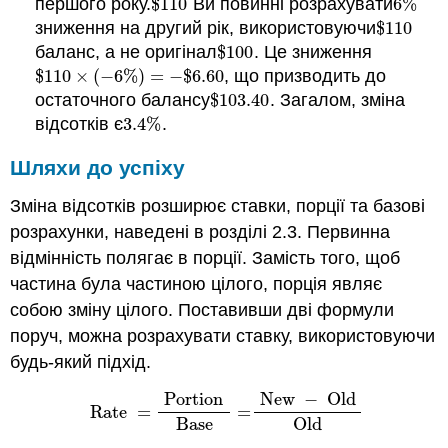
першого року.
$
110
Ви повинні розрахувати
6
%
$
110
6
%
зниження на другий рік, використовуючи
$
110
$
110
баланс, а не оригінал
$
100
. Це зниження
$
100
$
110
×
(
−
6
%
)
=
−
$
6.60
, що призводить до
$
110
×
(
−
6
%
)
=
−
$
6.60
остаточного балансу
$
103.40
. Загалом, зміна
$
103.40
відсотків є
3.4
%
.
3.4
%
Шляхи до успіху
Зміна відсотків розширює ставки, порції та базові
розрахунки, наведені в розділі 2.3. Первинна
відмінність полягає в порції. Замість того, щоб
частина була частиною цілого, порція являє
собою зміну цілого. Поставивши дві формули
поруч, можна розрахувати ставку, використовуючи
будь-який підхід.
Portion
New
−
Old
Rate
=
=
Rate
=
Portion
Base
=
New
−
Old
Old
Base
Old