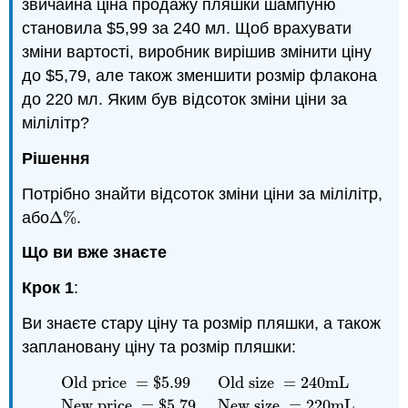
звичайна ціна продажу пляшки шампуню
становила $5,99 за 240 мл. Щоб врахувати
зміни вартості, виробник вирішив змінити ціну
до $5,79, але також зменшити розмір флакона
до 220 мл. Яким був відсоток зміни ціни за
мілілітр?
Рішення
Потрібно знайти відсоток зміни ціни за мілілітр,
або
Δ
%
.
Δ
%
Що ви вже знаєте
Крок 1
:
Ви знаєте стару ціну та розмір пляшки, а також
заплановану ціну та розмір пляшки:
Old price
=
$
5.99
Old size
=
240
m
L
Old price
=
$
5.99
Old size
=
240
m
L
New price
=
New price
=
$
5.79
New size
=
220
m
L