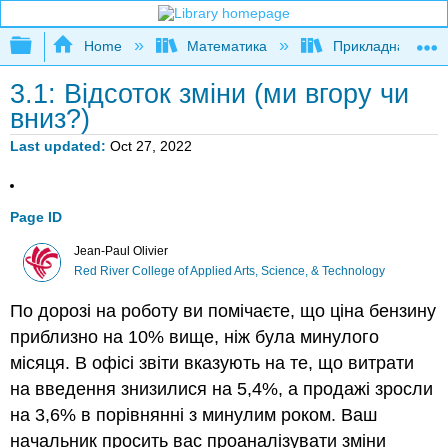
Expand/collapse global hierarchy
Home
Математика
Прикладна мате
3.1: Відсоток зміни (ми вгору чи
вниз?)
Last updated
Oct 27, 2022
Page ID
Jean-Paul Olivier
Red River College of Applied Arts, Science, & Technology
По дорозі на роботу ви помічаєте, що ціна бензину
приблизно на 10% вище, ніж була минулого
місяця. В офісі звіти вказують на те, що витрати
на введення знизилися на 5,4%, а продажі зросли
на 3,6% в порівнянні з минулим роком. Ваш
начальник просить вас проаналізувати зміни