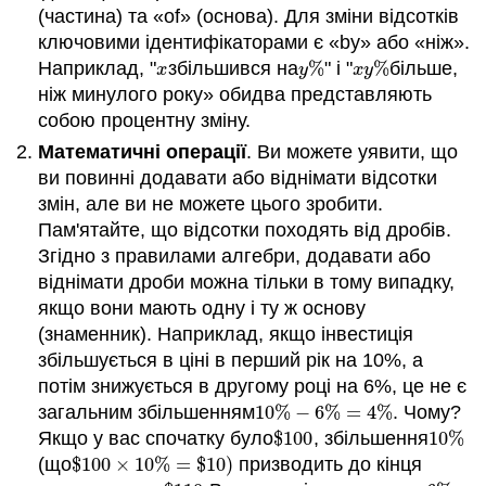
(частина) та «of» (основа). Для зміни відсотків
ключовими ідентифікаторами є «by» або «ніж».
Наприклад, "
збільшився на
%
" і "
%
більше,
x
y
%
x
y
%
x
y
x
y
ніж минулого року» обидва представляють
собою процентну зміну.
Математичні операції
. Ви можете уявити, що
ви повинні додавати або віднімати відсотки
змін, але ви не можете цього зробити.
Пам'ятайте, що відсотки походять від дробів.
Згідно з правилами алгебри, додавати або
віднімати дроби можна тільки в тому випадку,
якщо вони мають одну і ту ж основу
(знаменник). Наприклад, якщо інвестиція
збільшується в ціні в перший рік на 10%, а
потім знижується в другому році на 6%, це не є
загальним збільшенням
10
%
−
6
%
=
4
%
. Чому?
10
%
−
6
%
=
4
%
Якщо у вас спочатку було
$
100
, збільшення
10
%
$
100
10
%
(що
$
100
×
10
%
=
$
10
)
призводить до кінця
$
100
×
10
%
=
$
10
)