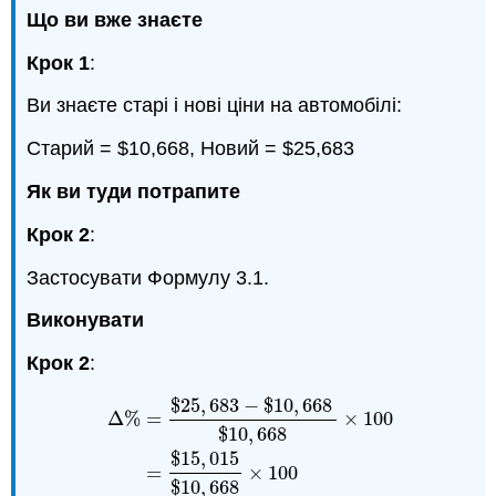
Що ви вже знаєте
Крок 1
:
Ви знаєте старі і нові ціни на автомобілі:
Старий = $10,668, Новий = $25,683
Як ви туди потрапите
Крок 2
:
Застосувати Формулу 3.1.
Виконувати
Крок 2
:
$
25
,
683
−
$
10
,
668
Δ
%
=
×
100
$
10
,
668
$
15
,
015
Δ
%
=
$
25
,
683
−
$
10
,
668
$
10
,
668
×
100
=
$
15
,
01
=
×
100
$
10
,
668