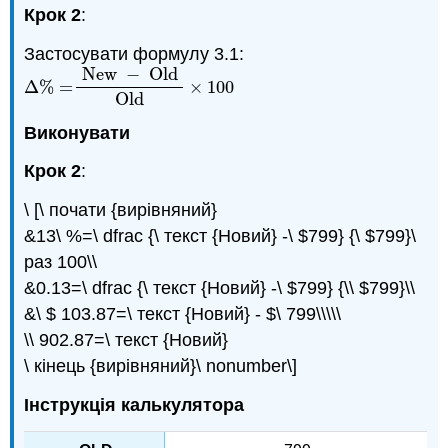
Крок 2
:
Застосувати формулу 3.1:
New
−
Old
Δ
%
=
×
100
Δ
%
=
New
−
Old
Old
×
100
Old
Виконувати
Крок 2
:
\ [\ почати {вирівняний}
&13\ %=\ dfrac {\ текст {Новий} -\ $799} {\ $799}\
раз 100\\
&0.13=\ dfrac {\ текст {Новий} -\ $799} {\\ $799}\\
&\ $ 103.87=\ текст {Новий} - $\ 799\\\\\
\\ 902.87=\ текст {Новий}
\ кінець {вирівняний}\ nonumber\]
Інструкція калькулятора