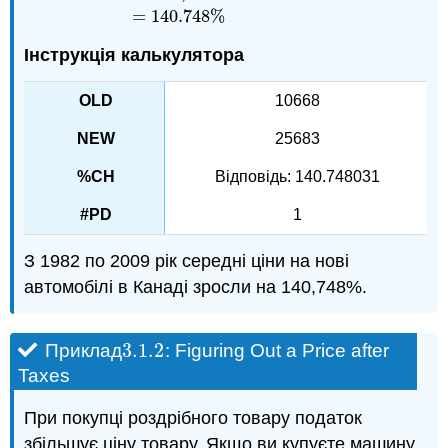
=
140.748
%
Інструкція калькулятора
10668
25683
Відповідь: 140.748031
1
З 1982 по 2009 рік середні ціни на нові
автомобілі в Канаді зросли на 140,748%.
3.1.
2
Приклад
: Figuring Out a Price after
3.1.
2
Taxes
При покупці роздрібного товару податок
збільшує ціну товару. Якщо ви купуєте машину