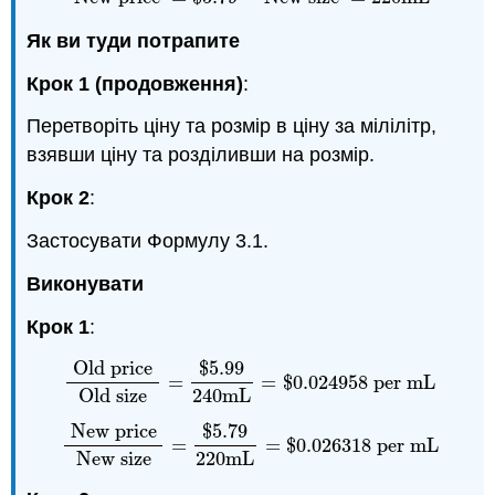
Як ви туди потрапите
Крок 1 (продовження)
:
Перетворіть ціну та розмір в ціну за мілілітр,
взявши ціну та розділивши на розмір.
Крок 2
:
Застосувати Формулу 3.1.
Виконувати
Крок 1
:
Old price
$
5.99
=
=
$
0.024958
per
m
L
Old price
Old size
=
$
5.99
240
m
L
=
$
0.024958
pe
Old size
240
m
L
New price
$
5.79
=
=
$
0.026318
per
m
L
New price
New size
=
$
5.79
220
m
L
=
$
0.026318
p
New size
220
m
L