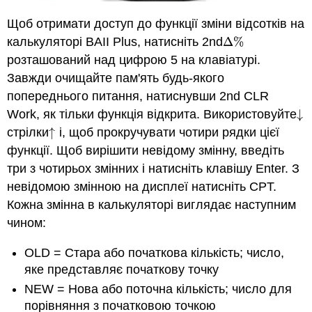
Щоб отримати доступ до функції зміни відсотків на
калькуляторі BAII Plus, натисніть 2nd
Δ
%
Δ
%
розташований над цифрою 5 на клавіатурі.
Завжди очищайте пам'ять будь-якого
попереднього питання, натиснувши 2nd CLR
Work, як тільки функція відкрита. Використовуйте
↓
↓
стрілки
↑
і, щоб прокручувати чотири рядки цієї
↑
функції. Щоб вирішити невідому змінну, введіть
три з чотирьох змінних і натисніть клавішу Enter. З
невідомою змінною на дисплеї натисніть CPT.
Кожна змінна в калькуляторі виглядає наступним
чином:
OLD = Стара або початкова кількість; число,
яке представляє початкову точку
NEW = Нова або поточна кількість; число для
порівняння з початковою точкою