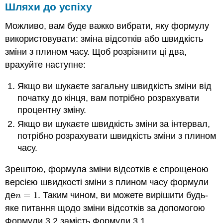
Шляхи до успіху
Можливо, вам буде важко вибрати, яку формулу
використовувати: зміна відсотків або швидкість
зміни з плином часу. Щоб розрізнити ці два,
врахуйте наступне:
Якщо ви шукаєте загальну швидкість зміни від
початку до кінця, вам потрібно розрахувати
процентну зміну.
Якщо ви шукаєте швидкість зміни за інтервал,
потрібно розрахувати швидкість зміни з плином
часу.
Зрештою, формула зміни відсотків є спрощеною
версією швидкості зміни з плином часу формули
де
=
1
. Таким чином, ви можете вирішити будь-
n
=
1
n
яке питання щодо зміни відсотків за допомогою
Формули 3.2 замість Формули 3.1.