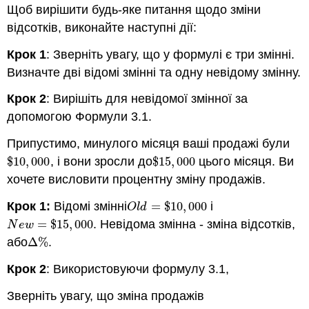
Щоб вирішити будь-яке питання щодо зміни
відсотків, виконайте наступні дії:
Крок 1
: Зверніть увагу, що у формулі є три змінні.
Визначте дві відомі змінні та одну невідому змінну.
Крок 2
: Вирішіть для невідомої змінної за
допомогою Формули 3.1.
Припустимо, минулого місяця ваші продажі були
$
10
,
000
, і вони зросли до
$
15
,
000
цього місяця. Ви
$
10
,
000
$
15
,
000
хочете висловити процентну зміну продажів.
Крок 1:
Відомі змінні
=
$
10
,
000
і
O
l
d
=
$
10
,
000
O
l
d
=
$
15
,
000
. Невідома змінна - зміна відсотків,
N
e
w
=
$
15
,
000
N
e
w
або
Δ
%
.
Δ
%
Крок 2
: Використовуючи формулу 3.1,
Зверніть увагу, що зміна продажів