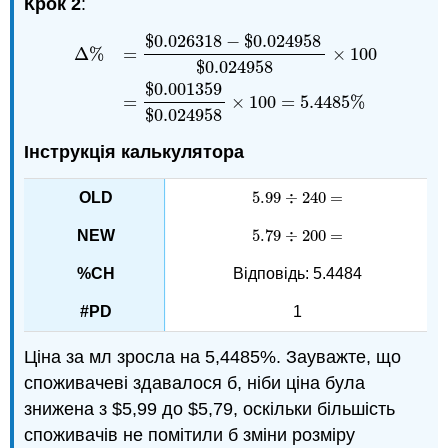
Крок 2
:
$
0.026318
−
$
0.024958
Δ
%
=
×
100
$
0.024958
Δ
%
=
$
0.026318
−
$
0.024958
$
0.024958
×
100
=
$
0
$
0.001359
=
×
100
=
5.4485
%
$
0.024958
Інструкція калькулятора
5.99
÷
240
=
5.99
÷
240
=
5.79
÷
200
=
5.79
÷
200
=
Відповідь: 5.4484
1
Ціна за мл зросла на 5,4485%. Зауважте, що
споживачеві здавалося б, ніби ціна була
знижена з $5,99 до $5,79, оскільки більшість
споживачів не помітили б зміни розміру