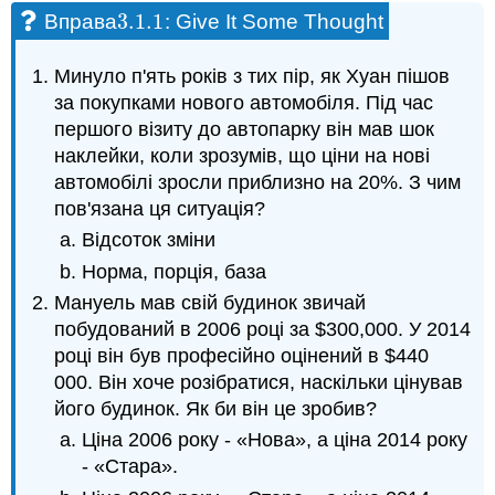
3.1.
1
Вправа
: Give It Some Thought
3.1.
1
Минуло п'ять років з тих пір, як Хуан пішов
за покупками нового автомобіля. Під час
першого візиту до автопарку він мав шок
наклейки, коли зрозумів, що ціни на нові
автомобілі зросли приблизно на 20%. З чим
пов'язана ця ситуація?
Відсоток зміни
Норма, порція, база
Мануель мав свій будинок звичай
побудований в 2006 році за $300,000. У 2014
році він був професійно оцінений в $440
000. Він хоче розібратися, наскільки цінував
його будинок. Як би він це зробив?
Ціна 2006 року - «Нова», а ціна 2014 року
- «Стара».