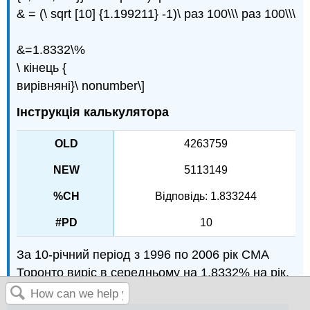
& = (\ sqrt [10] {1.199211} -1)\ раз 100\\\ раз 100\\\
&=1.8332\%
\ кінець {
вирівняні}\ nonumber\]
Інструкція калькулятора
4263759
5113149
Відповідь: 1.833244
10
За 10-річний період з 1996 по 2006 рік CMA
Торонто виріс в середньому на 1.8332% на рік.