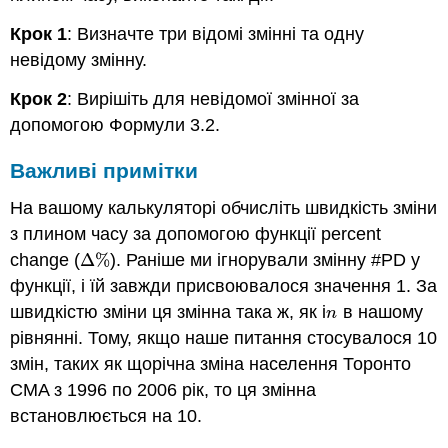
Крок 1
: Визначте три відомі змінні та одну
невідому змінну.
Крок 2
: Вирішіть для невідомої змінної за
допомогою Формули 3.2.
Важливі примітки
На вашому калькуляторі обчисліть швидкість зміни
з плином часу за допомогою функції percent
change (
Δ
%
). Раніше ми ігнорували змінну #PD у
Δ
%
функції, і їй завжди присвоювалося значення 1. За
швидкістю зміни ця змінна така ж, як і
в нашому
n
n
рівнянні. Тому, якщо наше питання стосувалося 10
змін, таких як щорічна зміна населення Торонто
CMA з 1996 по 2006 рік, то ця змінна
встановлюється на 10.