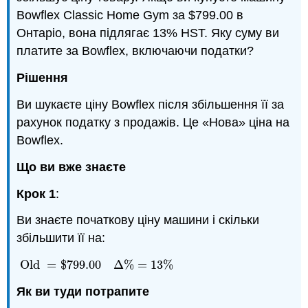
Bowflex Classic Home Gym за $799.00 в
Онтаріо, вона підлягає 13% HST. Яку суму ви
платите за Bowflex, включаючи податки?
Рішення
Ви шукаєте ціну Bowflex після збільшення її за
рахунок податку з продажів. Це «Нова» ціна на
Bowflex.
Що ви вже знаєте
Крок 1
:
Ви знаєте початкову ціну машини і скільки
збільшити її на:
Old
=
$
799.00
Δ
%
=
13
%
Old
=
$
799.00
Δ
%
=
13
%
Як ви туди потрапите