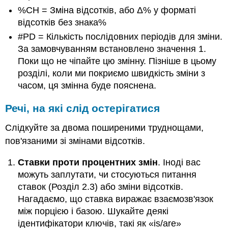
%CH = Зміна відсотків, або Δ% у форматі
відсотків без знака%
#PD = Кількість послідовних періодів для зміни.
За замовчуванням встановлено значення 1.
Поки що не чіпайте цю змінну. Пізніше в цьому
розділі, коли ми покриємо швидкість зміни з
часом, ця змінна буде пояснена.
Речі, на які слід остерігатися
Слідкуйте за двома поширеними труднощами,
пов'язаними зі змінами відсотків.
Ставки проти процентних змін
. Іноді вас
можуть заплутати, чи стосуються питання
ставок (Розділ 2.3) або зміни відсотків.
Нагадаємо, що ставка виражає взаємозв'язок
між порцією і базою. Шукайте деякі
ідентифікатори ключів, такі як «is/are»