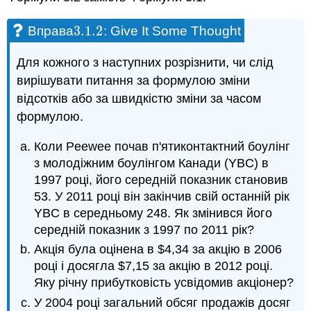
3.1.
2
Вправа
: Give It Some Thought
3.1.
2
Для кожного з наступних розрізнити, чи слід
вирішувати питання за формулою зміни
відсотків або за швидкістю зміни за часом
формулою.
Коли Peewee почав п'ятиконтактний боулінг
з молодіжним боулінгом Канади (YBC) в
1997 році, його середній показник становив
53. У 2011 році він закінчив свій останній рік
YBC в середньому 248. Як змінився його
середній показник з 1997 по 2011 рік?
Акція була оцінена в $4,34 за акцію в 2006
році і досягла $7,15 за акцію в 2012 році.
Яку річну прибутковість усвідомив акціонер?
У 2004 році загальний обсяг продажів досяг