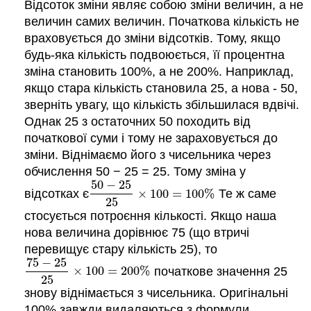
Відсоток зміни являє собою зміни величин, а не
величин самих величин. Початкова кількість не
враховується до зміни відсотків. Тому, якщо
будь-яка кількість подвоюється, її процентна
зміна становить 100%, а не 200%. Наприклад,
якщо стара кількість становила 25, а нова - 50,
зверніть увагу, що кількість збільшилася вдвічі.
Однак 25 з остаточних 50 походить від
початкової суми і тому не зараховується до
зміни. Віднімаємо його з чисельника через
обчислення 50 − 25 = 25. Тому зміна у
50
−
25
відсотках є
×
100
=
100
%
Те ж саме
50
−
25
25
×
100
=
100
%
25
стосується потроєння кількості. Якщо наша
нова величина дорівнює 75 (що втричі
перевищує стару кількість 25), то
75
−
25
×
100
=
200
%
початкове значення 25
75
−
25
25
×
100
=
200
%
25
знову віднімається з чисельника. Оригінальні
100% завжди видаляються з формули.