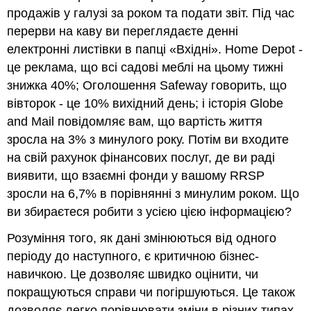
продажів у галузі за роком та подати звіт. Під час
перерви на каву ви переглядаєте денні
електронні листівки в папці «Вхідні». Home Depot -
це реклама, що всі садові меблі на цьому тижні
знижка 40%; Оголошення Safeway говорить, що
вівторок - це 10% вихідний день; і історія Globe
and Mail повідомляє вам, що вартість життя
зросла на 3% з минулого року. Потім ви входите
на свій рахунок фінансових послуг, де ви раді
виявити, що взаємні фонди у вашому RRSP
зросли на 6,7% в порівнянні з минулим роком. Що
ви збираєтеся робити з усією цією інформацією?
Розуміння того, як дані змінюються від одного
періоду до наступного, є критичною бізнес-
навичкою. Це дозволяє швидко оцінити, чи
покращуються справи чи погіршуються. Це також
дозволяє легко порівнювати зміни в різних типах