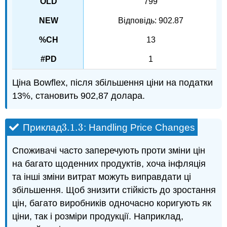
799
Відповідь: 902.87
13
1
Ціна Bowflex, після збільшення ціни на податки
13%, становить 902,87 долара.
3.1.
3
Приклад
: Handling Price Changes
3.1.
3
Споживачі часто заперечують проти зміни цін
на багато щоденних продуктів, хоча інфляція
та інші зміни витрат можуть виправдати ці
збільшення. Щоб знизити стійкість до зростання
цін, багато виробників одночасно коригують як
ціни, так і розміри продукції. Наприклад,