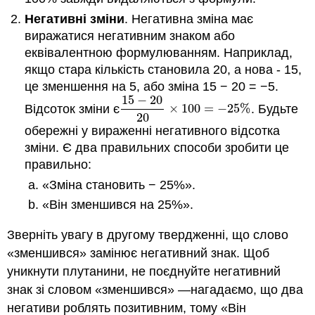
Негативні зміни
. Негативна зміна має
виражатися негативним знаком або
еквівалентною формулюванням. Наприклад,
якщо стара кількість становила 20, а нова - 15,
це зменшення на 5, або зміна 15 − 20 = −5.
15
−
20
Відсоток зміни є
×
100
=
−
25
%
. Будьте
15
−
20
20
×
100
=
−
25
%
20
обережні у вираженні негативного відсотка
зміни. Є два правильних способи зробити це
правильно:
«Зміна становить − 25%».
«Він зменшився на 25%».
Зверніть увагу в другому твердженні, що слово
«зменшився» замінює негативний знак. Щоб
уникнути плутанини, не поєднуйте негативний
знак зі словом «зменшився» —нагадаємо, що два
негативи роблять позитивним, тому «Він