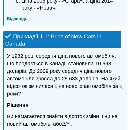
Ціна 2006 року - «Стара», а ціна 2014
року - «Нова».
Відповідь
3.1.
1
Приклад
: Price of New Cars in
3.1.
1
Canada
У 1982 році середня ціна нового автомобіля,
що продається в Канаді, становила 10 668
доларів. До 2009 року середня ціна нового
автомобіля зросла до 25 683 доларів. На який
відсоток змінилася ціна нового автомобіля за ці
роки?
Рішення
Ви намагаєтеся знайти відсоток зміни ціни на
новий автомобіль, або
Δ
%
.
∆
%