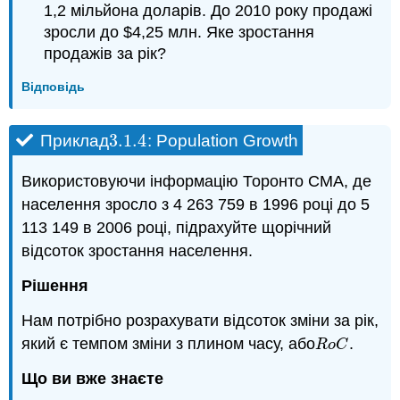
1,2 мільйона доларів. До 2010 року продажі
зросли до $4,25 млн. Яке зростання
продажів за рік?
Відповідь
3.1.
4
Приклад
: Population Growth
3.1.
4
Використовуючи інформацію Торонто CMA, де
населення зросло з 4 263 759 в 1996 році до 5
113 149 в 2006 році, підрахуйте щорічний
відсоток зростання населення.
Рішення
Нам потрібно розрахувати відсоток зміни за рік,
який є темпом зміни з плином часу, або
.
R
o
C
R
o
C
Що ви вже знаєте