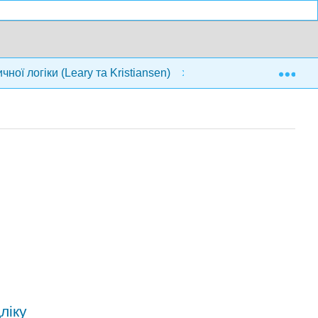
Exp
ної логіки (Leary та Kristiansen)
6: Теореми про н
ліку