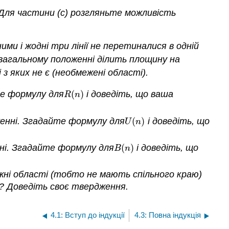
 Для частини (c) розгляньте можливість
ними і жодні три лінії не перетиналися в одній
у загальному положенні ділить площину на
 з яких не є (необмежені області).
те формулу для
(
)
і доведіть, що ваша
R
(
n
)
R
n
женні. Згадайте формулу для
(
)
і доведіть, що
U
(
n
)
U
n
нні. Згадайте формулу для
(
)
і доведіть, що
B
(
n
)
B
n
жні області (тобто не мають спільного краю)
о? Доведіть своє твердження.
4.1: Вступ до індукції
4.3: Повна індукція