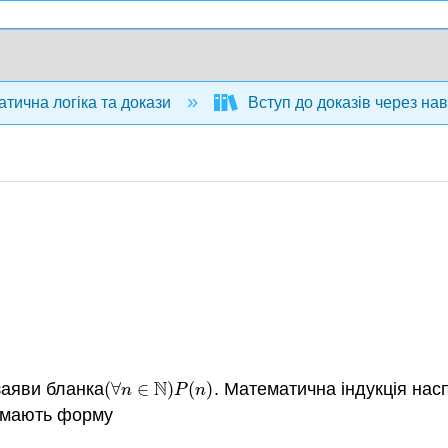
тична логіка та докази
Вступ до доказів через нав
N
заяви бланка
(
∀
∈
)
(
)
. Математична індукція на
(
∀
n
∈
N
)
P
(
n
)
n
P
n
о мають форму