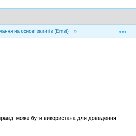
Exp
чання на основі запитів (Ernst)
4: Індукція
справді може бути використана для доведення