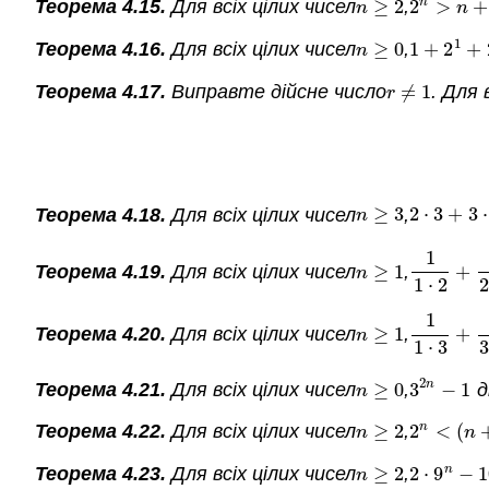
n
Теорема 4.15.
Для всіх цілих чисел
≥
2
,
2
>
+
n
≥
2
2
n
>
n
+
1
n
n
1
Теорема 4.16.
Для всіх цілих чисел
≥
0
,
1
+
2
+
n
≥
0
1
+
2
1
+
2
2
n
Теорема 4.17.
Виправте дійсне число
≠
1
.
Для в
r
≠
1
r
Теорема 4.18.
Для всіх цілих чисел
≥
3
,
2
⋅
3
+
3
⋅
n
≥
3
2
⋅
3
+
3
⋅
4
n
1
Теорема 4.19.
Для всіх цілих чисел
≥
1
,
+
n
≥
1
1
1
⋅
2
+
1
2
⋅
n
1
⋅
2
2
1
Теорема 4.20.
Для всіх цілих чисел
≥
1
,
+
n
≥
1
1
1
⋅
3
+
1
3
⋅
n
1
⋅
3
3
2
n
Теорема 4.21.
Для всіх цілих чисел
≥
0
,
3
−
1
д
n
≥
0
3
2
n
−
1
n
n
Теорема 4.22.
Для всіх цілих чисел
≥
2
,
2
<
(
n
≥
2
2
n
<
(
n
+
1
n
n
n
Теорема 4.23.
Для всіх цілих чисел
≥
2
,
2
⋅
9
−
1
n
≥
2
2
⋅
9
n
−
10
n