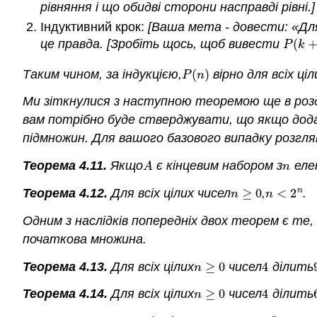
рівняння і що обидві сторони насправді рівні.]
Індуктивний крок:
[Ваша мета - довести: «Для
це правда.
[Зробіть щось, щоб вивести
(
P
(
k
+
1
P
k
Таким чином, за індукцією,
(
)
вірно для всіх ці
P
(
n
)
P
n
Ми зіткнулися з наступною теоремою ще в розділ
вам потрібно буде стверджувати, що якщо додат
підмножин. Для вашого базового випадку розгля
Теорема 4.11.
Якщо
є кінцевим набором з
еле
A
n
A
n
n
Теорема 4.12.
Для всіх цілих чисел
≥
0
,
<
2
.
n
≥
0
n
<
2
n
n
n
Одним з наслідків попередніх двох теорем є те,
початкова множина.
Теорема 4.13.
Для всіх цілих
≥
0
чисел
4
ділить
n
≥
0
4
n
Теорема 4.14.
Для всіх цілих
≥
0
чисел
4
ділить
n
≥
0
4
n