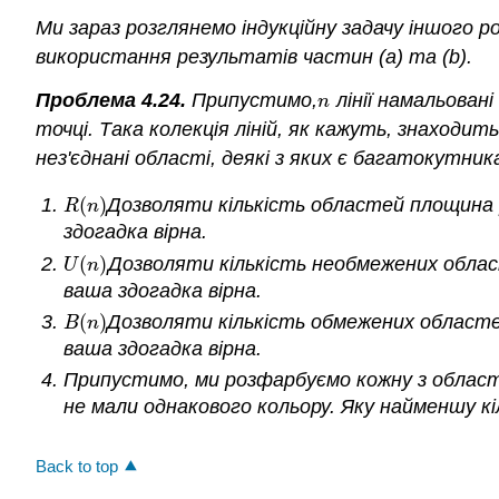
Ми зараз розглянемо індукційну задачу іншого 
використання результатів частин (a) та (b).
Проблема 4.24.
Припустимо
,
лінії намальовані
n
n
точці. Така колекція ліній, як кажуть, знаходит
нез'єднані області, деякі з яких є багатокутник
(
)
Дозволяти кількість областей площина 
R
(
n
)
R
n
здогадка вірна.
(
)
Дозволяти кількість необмежених облас
U
(
n
)
U
n
ваша здогадка вірна.
(
)
Дозволяти кількість обмежених областе
B
(
n
)
B
n
ваша здогадка вірна.
Припустимо, ми розфарбуємо кожну з областе
не мали однакового кольору. Яку найменшу к
Back to top