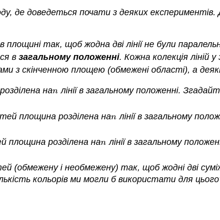
роду, де доведеться почати з деяких експериментів.
 в площині так, щоб жодна дві лінії не були паралель
ься в
загальному положенні
. Кожна колекція ліній 
ами з скінченною площею (обмежені області), а деякі
розділена на
лінії в загальному положенні. Згадай
n
n
тей площина розділена на
лінії в загальному поло
n
n
й площина розділена на
лінії в загальному положе
n
n
й (обмежену і необмежену) так, щоб жодні дві сумі
ількість кольорів ми могли б використати для цьог