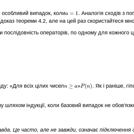
є особливий випадок, коли
=
1
. Аналогія сходів з по
a
=
1
a
е доказ теореми 4.2, але на цей раз скористайтеся м
и послідовність операторів, по одному для кожного ц
у: «Для всіх цілих чисел
≥
»
(
)
. Як і раніше, гі
n
≥
a
P
(
n
)
n
a
P
n
зу шляхом індукції, коли базовий випадок не обов'яз
вда. Це часто, але не завжди, означає підключення 