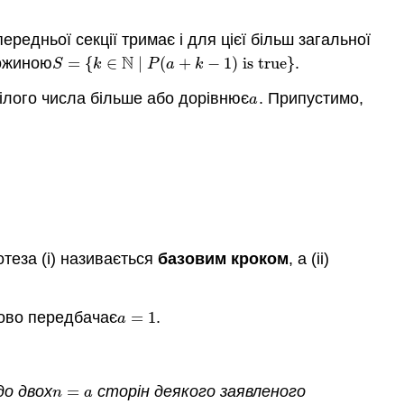
передньої секції тримає і для цієї більш загальної
N
ножиною
=
{
∈
∣
(
+
−
1
)
is true
}
.
S
=
{
k
∈
N
∣
P
(
a
+
k
−
1
)
is true
}
S
k
P
a
k
ілого числа більше або дорівнює
. Припустимо,
a
a
потеза (i) називається
базовим кроком
, а (ii)
ково передбачає
=
1
.
a
=
1
a
до
двох
=
сторін деякого заявленого
n
=
a
n
a