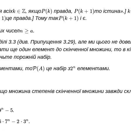
Z
 всіх
∈
, якщо
(
)
правда,
(
+
1
)
то істина».]
k
∈
Z
P
(
k
)
P
(
k
+
1
)
k
k
P
k
P
k
k
+
1
)
це правда.] Тому
так
(
+
1
)
і є.
)
P
(
k
+
1
)
P
k
лих чисел
≥
.
n
≥
a
n
a
і 3.3 (див. Припущення 3.29), але ми цього не дове
и ще один елемент до скінченної множини, то в кі
ньте порожній набір.
n
ментами, то
(
)
це набір з
2
елементами.
P
(
A
)
2
n
P
A
 що множина степенів скінченної множини завжди скл
n
9
−
5
.
9
n
−
5
n
n
6
⋅
7
−
2
⋅
3
.
6
⋅
7
n
−
2
⋅
3
n