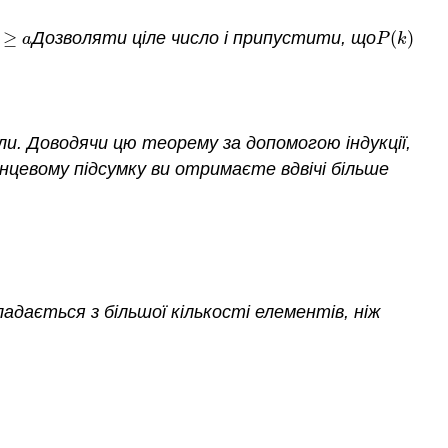
≥
Дозволяти ціле число і припустити, що
(
)
≥
a
P
(
k
)
a
P
k
ли. Доводячи цю теорему за допомогою індукції,
нцевому підсумку ви отримаєте вдвічі більше
адається з більшої кількості елементів, ніж