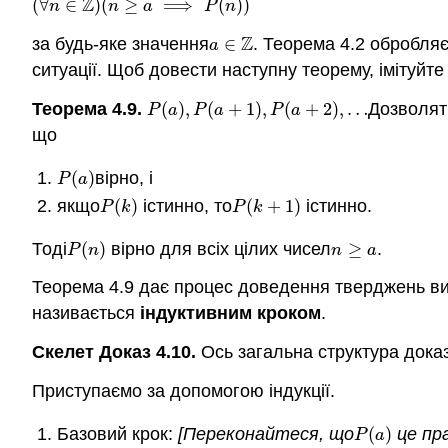
Z
(
∀
∈
)
(
≥
⟹
(
)
)
(
∀
n
∈
Z
)
(
n
≥
a
⟹
P
(
n
)
)
n
n
a
P
n
Z
за будь-яке значення
∈
. Теорема 4.2 обробля
a
∈
Z
a
ситуації. Щоб довести наступну теорему, імітуйт
Теорема 4.9.
(
)
,
(
+
1
)
,
(
+
2
)
,
…
Дозволят
P
(
a
)
,
P
(
a
+
1
)
,
P
(
a
+
2
)
,
…
P
a
P
a
P
a
що
(
)
вірно, і
P
(
a
)
P
a
якщо
(
)
істинно, то
(
+
1
)
істинно.
P
(
k
)
P
(
k
+
1
)
P
k
P
k
Тоді
(
)
вірно для всіх цілих чисел
≥
.
P
(
n
)
n
≥
a
P
n
n
a
Теорема 4.9 дає процес доведення тверджень вид
називається
індуктивним кроком
.
Скелет Доказ 4.10.
Ось загальна структура дока
Приступаємо за допомогою індукції.
Базовий крок:
[Переконайтеся, що
(
)
це пра
P
(
a
)
P
a