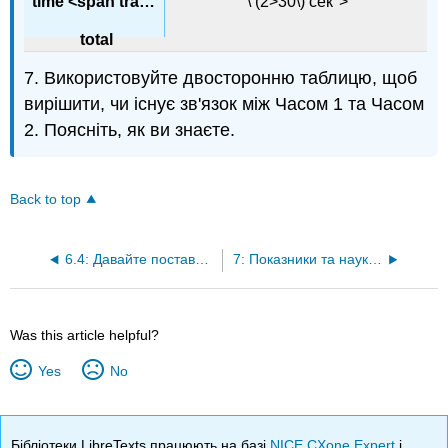
\ (2>30\) сек">
7. Використовуйте двосторонню таблицю, щоб
вирішити, чи існує зв'язок між Часом 1 та Часом
2. Поясніть, як ви знаєте.
Back to top
6.4: Давайте поставимо це на роботу
7: Показники та наукові позначення
Was this article helpful?
Yes
No
Бібліотеки LibreTexts працюють на базі
NICE CXone Expert
і