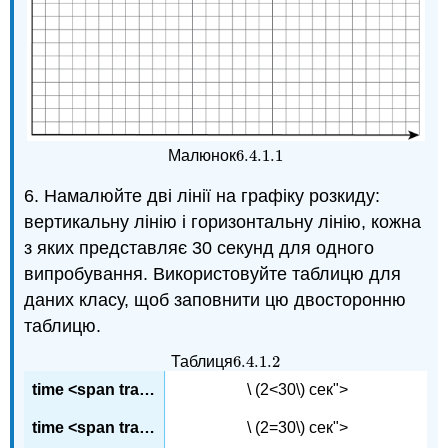
6.4.1.
1
Малюнок
6.4.1.
1
6. Намалюйте дві лінії на графіку розкиду:
вертикальну лінію і горизонтальну лінію, кожна
з яких представляє 30 секунд для одного
випробування. Використовуйте таблицю для
даних класу, щоб заповнити цю двосторонню
таблицю.
6.4.1.
2
Таблиця
6.4.1.
2
\ (2<30\) сек">
\ (2=30\) сек">