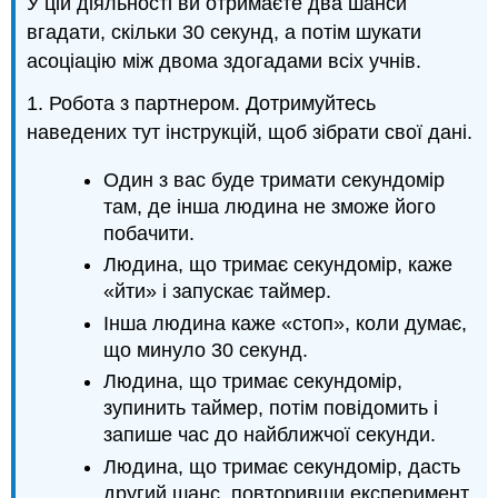
У цій діяльності ви отримаєте два шанси
вгадати, скільки 30 секунд, а потім шукати
асоціацію між двома здогадами всіх учнів.
1. Робота з партнером. Дотримуйтесь
наведених тут інструкцій, щоб зібрати свої дані.
Один з вас буде тримати секундомір
там, де інша людина не зможе його
побачити.
Людина, що тримає секундомір, каже
«йти» і запускає таймер.
Інша людина каже «стоп», коли думає,
що минуло 30 секунд.
Людина, що тримає секундомір,
зупинить таймер, потім повідомить і
запише час до найближчої секунди.
Людина, що тримає секундомір, дасть
другий шанс, повторивши експеримент.