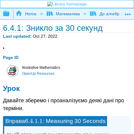
Expand/collapse global hierarchy
Home
Математика
До алгебри
6.4.1: Зникло за 30 секунд
Last updated
Oct 27, 2022
Page ID
Illustrative Mathematics
OpenUp Resources
Урок
Давайте зберемо і проаналізуємо деякі дані про
терміни.
6.4.1.
1
Вправа
: Measuring 30 Seconds
6.4.1.
1