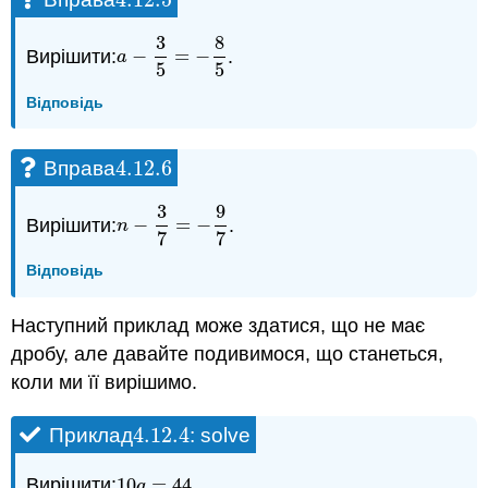
4.12.
5
3
8
Вирішити:
−
=
−
.
a
−
3
5
=
−
8
5
a
5
5
Відповідь
4.12.
6
Вправа
4.12.
6
3
9
Вирішити:
−
=
−
.
n
−
3
7
=
−
9
7
n
7
7
Відповідь
Наступний приклад може здатися, що не має
дробу, але давайте подивимося, що станеться,
коли ми її вирішимо.
4.12.
4
Приклад
: solve
4.12.
4
Вирішити:
10
=
44
.
10
q
=
44
q