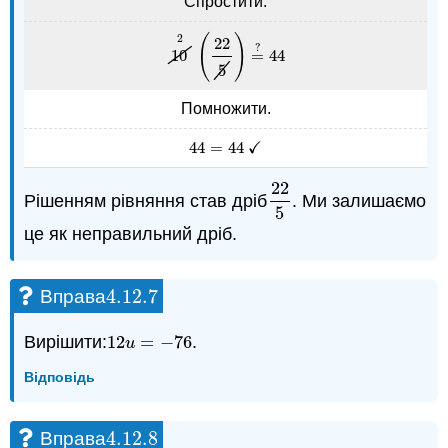
Спростити.
2
(
)
22
?
10
=
44
10
2
(
22
5
)
=
?
44
5
Помножити.
✓
44
=
44
44
=
44
✓
22
Рішенням рівняння став дріб
. Ми залишаємо
22
5
5
це як неправильний дріб.
4.12.
7
Вправа
4.12.
7
Вирішити:
12
=
−
76
.
12
u
=
−
76
u
Відповідь
4.12.
8
Вправа
4.12.
8