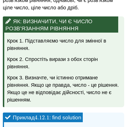
розв'язком рівняння, однакові, чи є розв'язком
ціле число, ціле число або дріб.
ЯК: ВИЗНАЧИТИ, ЧИ Є ЧИСЛО
РОЗВ'ЯЗАННЯМ РІВНЯННЯ
Крок 1. Підставляємо число для змінної в
рівняння.
Крок 2. Спростіть вирази з обох сторін
рівняння.
Крок 3. Визначте, чи істинно отримане
рівняння. Якщо це правда, число - це рішення.
Якщо це не відповідає дійсності, число не є
рішенням.
4.12.
1
Приклад
: find solution
4.12.
1