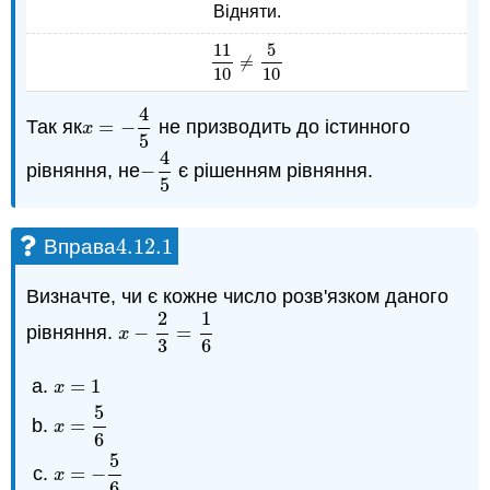
Відняти.
11
5
≠
11
10
≠
5
10
10
10
4
Так як
=
−
не призводить до істинного
x
=
−
4
5
x
5
4
рівняння, не
−
є рішенням рівняння.
−
4
5
5
4.12.
1
Вправа
4.12.
1
Визначте, чи є кожне число розв'язком даного
2
1
рівняння.
−
=
x
−
2
3
=
1
6
x
3
6
=
1
x
=
1
x
5
=
x
=
5
6
x
6
5
=
−
x
=
−
5
6
x
6