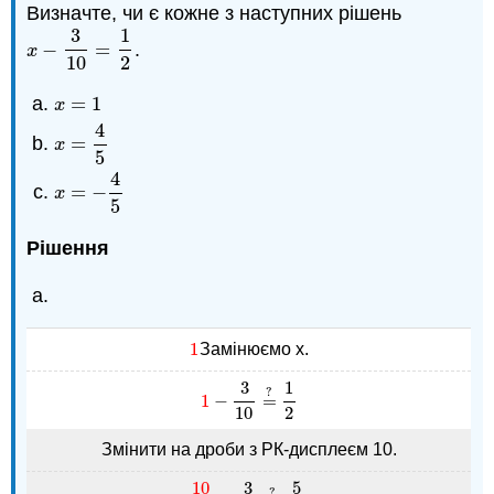
Визначте, чи є кожне з наступних рішень
3
1
−
=
.
x
−
3
10
=
1
2
x
10
2
=
1
x
=
1
x
4
=
x
=
4
5
x
5
4
=
−
x
=
−
4
5
x
5
Рішення
1
Замінюємо x.
1
3
1
?
1
−
=
1
−
3
10
=
?
1
2
10
2
Змінити на дроби з РК-дисплеєм 10.
10
3
5
?