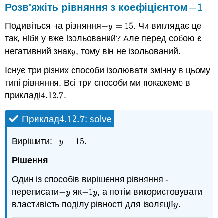
−
1
Розв'яжіть рівняння з коефіцієнтом
−
1
Подивіться на рівняння
−
=
15
. Чи виглядає це
−
y
=
15
y
так, ніби y вже ізольований? Але перед собою є
негативний знак
, тому він не ізольований.
y
y
Існує три різних способи ізолювати змінну в цьому
типі рівняння. Всі три способи ми покажемо в
прикладі
4.12.
7
.
4.12.
7
4.12.
7
Приклад
: solve
4.12.
7
Вирішити:
−
=
15
.
−
y
=
15
y
Рішення
Один із способів вирішення рівняння -
переписати
−
як
−
1
, а потім використовувати
−
y
−
1
y
y
y
властивість поділу рівності для ізоляції
.
y
y