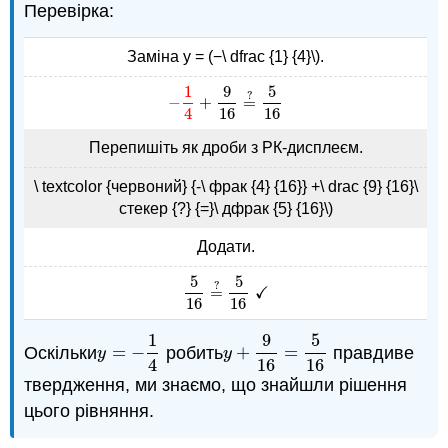
Перевірка:
Заміна y = (−\ dfrac {1} {4}\).
1
9
5
?
−
+
=
−
1
4
+
9
16
=
?
5
16
4
16
16
Перепишіть як дроби з РК-дисплеєм.
\ textcolor {червоний} {-\ фрак {4} {16}} +\ drac {9} {16}\
стекер {?} {=}\ дфрак {5} {16}\)
Додати.
5
5
?
✓
=
5
16
=
?
5
16
✓
16
16
1
9
5
Оскільки
=
−
робить
+
=
правдиве
y
=
−
1
4
y
+
9
16
=
5
16
y
y
4
16
16
твердження, ми знаємо, що знайшли рішення
цього рівняння.