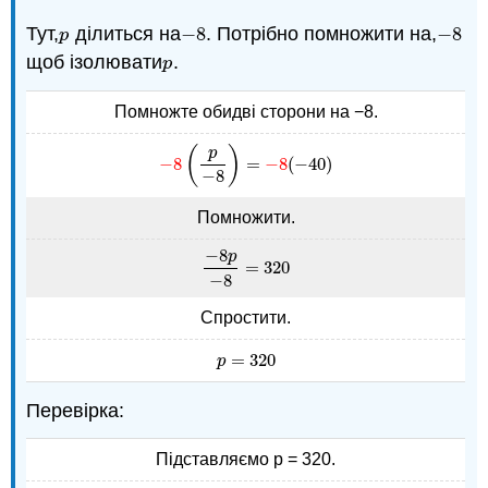
Тут,
ділиться на
−
8
. Потрібно помножити на,
−
8
p
−
8
−
8
p
щоб ізолювати
.
p
p
Помножте обидві сторони на −8.
(
)
p
−
8
=
−
8
(
−
40
)
−
8
(
p
−
8
)
=
−
8
(
−
40
)
−
8
Помножити.
−
8
p
=
320
−
8
p
−
8
=
320
−
8
Спростити.
=
320
p
=
320
p
Перевірка:
Підставляємо р = 320.