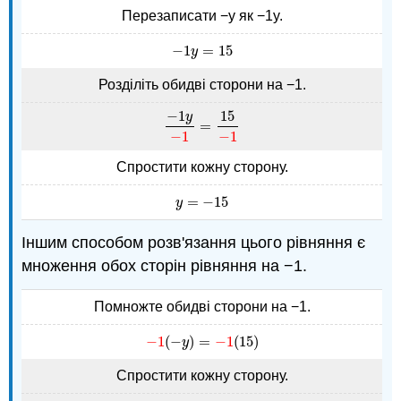
Перезаписати −y як −1y.
−
1
=
15
−
1
y
=
15
y
Розділіть обидві сторони на −1.
−
1
15
y
=
−
1
y
−
1
=
15
−
1
−
1
−
1
Спростити кожну сторону.
=
−
15
y
=
−
15
y
Іншим способом розв'язання цього рівняння є
множення обох сторін рівняння на −1.
Помножте обидві сторони на −1.
−
1
(
−
)
=
−
1
(
15
)
−
1
(
−
y
)
=
−
1
(
15
)
y
Спростити кожну сторону.