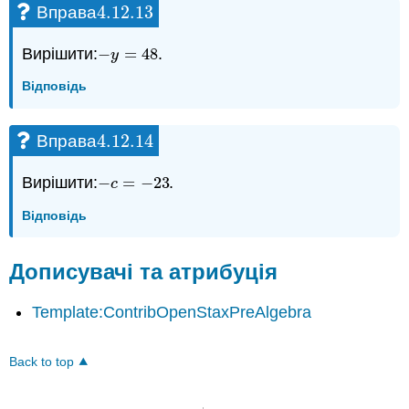
4.12.
13
Вправа
4.12.
13
Вирішити:
−
=
48
.
−
y
=
48
y
Відповідь
4.12.
14
Вправа
4.12.
14
Вирішити:
−
=
−
23
.
−
c
=
−
23
c
Відповідь
Дописувачі та атрибуція
Template:ContribOpenStaxPreAlgebra
Back to top