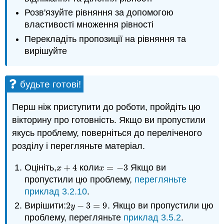
Розв'язуйте рівняння за допомогою
властивості множення рівності
Перекладіть пропозиції на рівняння та
вирішуйте
будьте готові!
Перш ніж приступити до роботи, пройдіть цю
вікторину про готовність. Якщо ви пропустили
якусь проблему, поверніться до переліченого
розділу і перегляньте матеріал.
Оцініть,
+
4
коли
=
−
3
Якщо ви
x
+
4
x
=
−
3
x
x
пропустили цю проблему,
перегляньте
приклад 3.2.10
.
Вирішити:
2
−
3
=
9
. Якщо ви пропустили цю
2
y
−
3
=
9
y
проблему, перегляньте
приклад 3.5.2
.