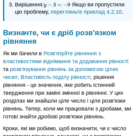
Вирішення:
−
3
=
−
9
Якщо ви пропустили
y
−
3
=
−
9
y
цю проблему,
перегляньте приклад 4.2.10
.
Визначте, чи є дріб розв'язком
рівняння
Як ми бачили в
Розв'язуйте рівняння з
властивостями віднімання та додавання рівності
та
розв'язування рівнянь за допомогою цілих
чисел; Властивість поділу рівності
, рішення
рівняння - це значення, яке робить істинний
твердження при заміні змінної в рівнянні. У цих
розділах ми знайшли ціле число і ціле розв'язки
рівнянь. Тепер, коли ми працювали з дробами, ми
готові знайти дробові розв'язки рівнянь.
Кроки, які ми робимо, щоб визначити, чи є число