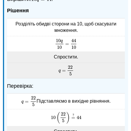
Рішення
Розділіть обидві сторони на 10, щоб скасувати
множення.
10
44
q
=
10
q
10
=
44
10
10
10
Спростити.
22
=
q
=
22
5
q
5
Перевірка:
22
=
Підставляємо в вихідне рівняння.
q
=
22
5
q
5
22
(
)
?
10
=
44
10
(
22
5
)
=
?
44
5