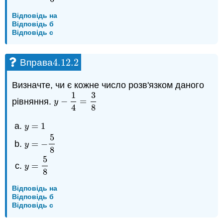
Відповідь на
Відповідь б
Відповідь c
4.12.
2
Вправа
4.12.
2
Визначте, чи є кожне число розв'язком даного
1
3
рівняння.
−
=
y
−
1
4
=
3
8
y
4
8
=
1
y
=
1
y
5
=
−
y
=
−
5
8
y
8
5
=
y
=
5
8
y
8
Відповідь на
Відповідь б
Відповідь c