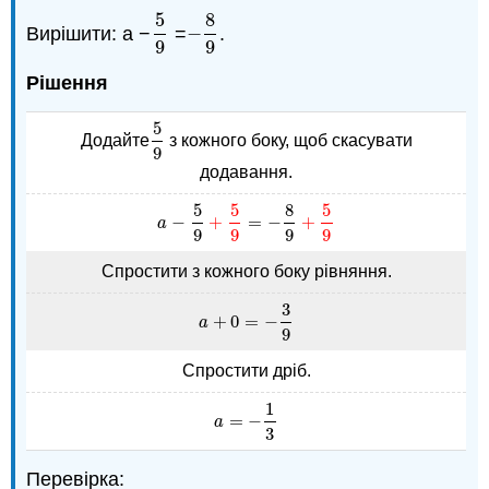
5
8
Вирішити: a −
=
−
.
5
9
−
8
9
9
9
Рішення
5
Додайте
з кожного боку, щоб скасувати
5
9
9
додавання.
5
5
8
5
−
+
=
−
+
a
−
5
9
+
5
9
=
−
8
9
+
5
9
a
9
9
9
9
Спростити з кожного боку рівняння.
3
+
0
=
−
a
+
0
=
−
3
9
a
9
Спростити дріб.
1
=
−
a
=
−
1
3
a
3
Перевірка: