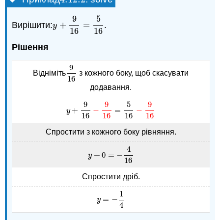
9
5
Вирішити:
+
=
.
y
+
9
16
=
5
16
y
16
16
Рішення
9
Відніміть
з кожного боку, щоб скасувати
9
16
16
додавання.
9
9
5
9
+
−
=
−
y
+
9
16
−
9
16
=
5
16
−
9
16
y
16
16
16
16
Спростити з кожного боку рівняння.
4
+
0
=
−
y
+
0
=
−
4
16
y
16
Спростити дріб.
1
=
−
y
=
−
1
4
y
4