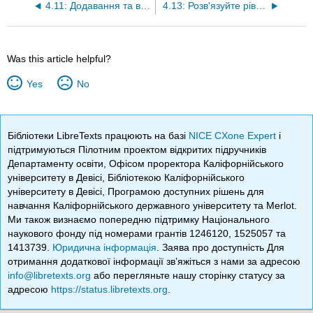
4.11: Додавання та віднімання мішаних чисел (частина 2)
4.13: Розв'язуйте рівняння з дробами (частина 2)
Was this article helpful?
Yes
No
Бібліотеки LibreTexts працюють на базі
NICE CXone Expert
і
підтримуються Пілотним проектом відкритих підручників
Департаменту освіти, Офісом проректора Каліфорнійського
університету в Девісі, Бібліотекою Каліфорнійського
університету в Девісі, Програмою доступних рішень для
навчання Каліфорнійського державного університету та Merlot.
Ми також визнаємо попередню підтримку Національного
наукового фонду під номерами грантів 1246120, 1525057 та
1413739.
Юридична інформація
. Заява про доступність Для
отримання додаткової інформації зв’яжіться з нами за адресою
info@libretexts.org
або перегляньте нашу сторінку статусу за
адресою
https://status.libretexts.org
.