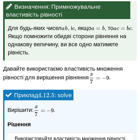
Визначення: Примножувальне
властивість рівності
Для будь-яких чисел
, і
, якщо
=
, то
=
.
a
b
c
a
=
b
a
c
=
b
c
a
b
c
a
b
a
c
b
c
Якщо помножити обидві сторони рівняння на
однакову величину, ви все одно матимете
рівність.
Давайте використаємо властивість множення
x
рівності для вирішення рівняння
=
−
9
.
x
7
=
−
9
7
4.12.
5
Приклад
: solve
4.12.
5
x
Вирішити:
=
−
9
.
x
7
=
−
9
7
Рішення
Використовуйте властивість множення рівності,