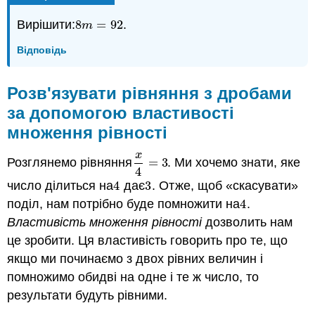
Вирішити:
8
=
92
.
8
m
=
92
m
Відповідь
Розв'язувати рівняння з дробами
за допомогою властивості
множення рівності
x
Розглянемо рівняння
=
3
. Ми хочемо знати, яке
x
4
=
3
4
число ділиться на
4
дає
3
. Отже, щоб «скасувати»
4
3
поділ, нам потрібно буде помножити на
4
.
4
Властивість множення рівності
дозволить нам
це зробити. Ця властивість говорить про те, що
якщо ми починаємо з двох рівних величин і
помножимо обидві на одне і те ж число, то
результати будуть рівними.