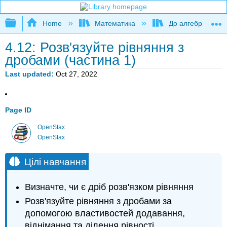
Expand/collapse global hierarchy
Home
Математика
До алгебри
4.12: Розв'язуйте рівняння з
дробами (частина 1)
Last updated
Oct 27, 2022
Page ID
OpenStax
OpenStax
Цілі навчання
Визначте, чи є дріб розв'язком рівняння
Розв'язуйте рівняння з дробами за
допомогою властивостей додавання,
віднімання та ділення рівності