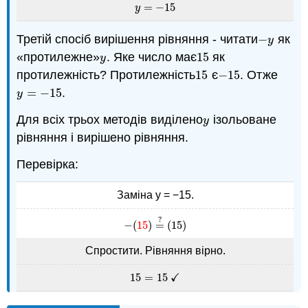
=
−
15
y
=
−
15
y
Третій спосіб вирішення рівняння - читати
−
як
−
y
y
«протилежне»
. Яке число має
15
як
y
15
y
протилежність? Протилежність
15
є
−
15
. Отже
15
−
15
=
−
15
.
y
=
−
15
y
Для всіх трьох методів виділено
ізольоване
y
y
рівняння і вирішено рівняння.
Перевірка:
Заміна y = −15.
?
−
(
15
)
=
(
15
)
−
(
15
)
=
?
(
15
)
Спростити. Рівняння вірно.
✓
15
=
15
15
=
15
✓