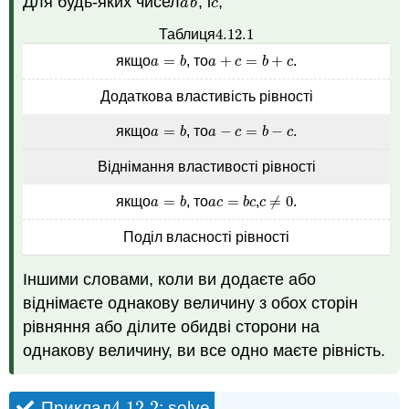
Для будь-яких чисел
, і
,
a
b
c
a
b
c
4.12.
1
Таблиця
4.12.
1
=
+
=
+
якщо
, то
.
a
=
b
a
+
c
=
b
+
c
a
b
a
c
b
c
Додаткова властивість рівності
=
−
=
−
якщо
, то
.
a
=
b
a
−
c
=
b
−
c
a
b
a
c
b
c
Віднімання властивості рівності
=
=
≠
0
якщо
, то
,
.
a
=
b
a
c
=
b
c
c
≠
0
a
b
a
c
b
c
c
Поділ власності рівності
Іншими словами, коли ви додаєте або
віднімаєте однакову величину з обох сторін
рівняння або ділите обидві сторони на
однакову величину, ви все одно маєте рівність.
4.12.
2
Приклад
: solve
4.12.
2