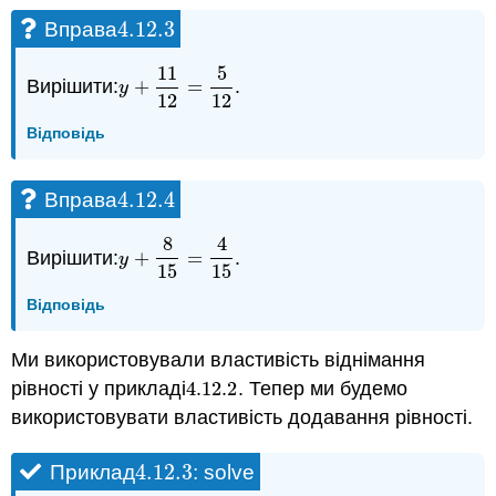
4.12.
3
Вправа
4.12.
3
11
5
Вирішити:
+
=
.
y
+
11
12
=
5
12
y
12
12
Відповідь
4.12.
4
Вправа
4.12.
4
8
4
Вирішити:
+
=
.
y
+
8
15
=
4
15
y
15
15
Відповідь
Ми використовували властивість віднімання
рівності у прикладі
4.12.
2
. Тепер ми будемо
4.12.
2
використовувати властивість додавання рівності.
4.12.
3
Приклад
: solve
4.12.
3