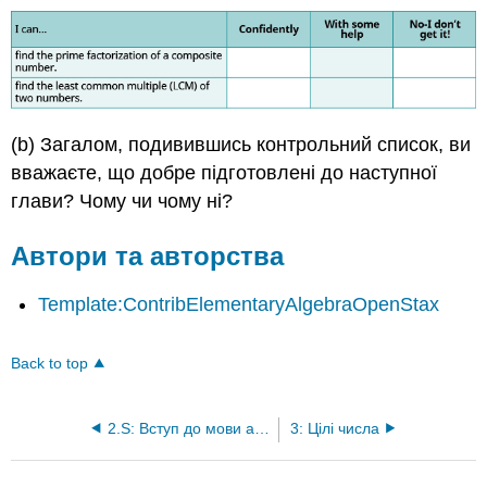
(b) Загалом, подивившись контрольний список, ви
вважаєте, що добре підготовлені до наступної
глави? Чому чи чому ні?
Автори та авторства
Template:ContribElementaryAlgebraOpenStax
Back to top
2.S: Вступ до мови алгебри (резюме)
3: Цілі числа