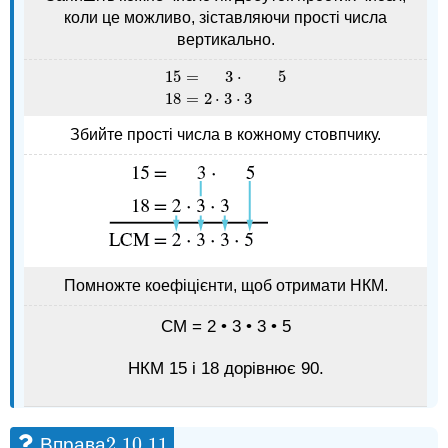
коли це можливо, зіставляючи прості числа
вертикально.
15
=
3
⋅
5
15
=
3
⋅
5
18
=
2
⋅
3
⋅
3
18
=
2
⋅
3
⋅
3
Збийте прості числа в кожному стовпчику.
Помножте коефіцієнти, щоб отримати НКМ.
СМ = 2 • 3 • 3 • 5
НКМ 15 і 18 дорівнює 90.
2.10.
11
Вправа
2.10.
11