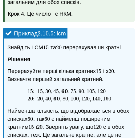
загальним для обох списків.
Крок 4. Це число і є НКМ.
2.10.
5
Приклад
: lcm
2.10.
5
Знайдіть LCM
15
та
20
перерахувавши кратні.
15
20
Рішення
Перерахуйте перші кілька кратних
15
і з
20
.
15
20
Визначте перший загальний кратний.
60
15
:
15
,
30
,
45
,
,
75
,
90
,
105
,
120
15
:
15
,
30
,
45
,
60
,
75
,
90
,
105
,
120
20
:
20
,
40
,
60
,
80
60
20
:
20
,
40
,
,
80
,
100
,
120
,
140
,
160
Найменша кількість, що відображається в обох
списках
60
, так
60
є найменш поширеним
60
60
кратним
15
і
20
. Зверніть увагу, що
120
є в обох
15
20
120
списках, теж. Це загальне кратне, але це не