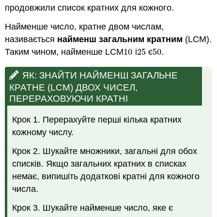
продовжили список кратних для кожного.
Найменше число, кратне двом числам,
називається
найменш загальним кратним
(LCM).
Таким чином, найменше LCM
10
і
25
є
50
.
10
25
50
ЯК: ЗНАЙТИ НАЙМЕНШ ЗАГАЛЬНЕ
КРАТНЕ (LCM) ДВОХ ЧИСЕЛ,
ПЕРЕРАХОВУЮЧИ КРАТНІ
Крок 1. Перерахуйте перші кілька кратних
кожному числу.
Крок 2. Шукайте множники, загальні для обох
списків. Якщо загальних кратних в списках
немає, випишіть додаткові кратні для кожного
числа.
Крок 3. Шукайте найменше число, яке є