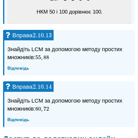
НКМ 50 і 100 дорівнює 100.
2.10.
13
Вправа
2.10.
13
Знайдіть LCM за допомогою методу простих
множників:
55
,
88
55
,
88
Відповідь
2.10.
14
Вправа
2.10.
14
Знайдіть LCM за допомогою методу простих
множників:
60
,
72
60
,
72
Відповідь