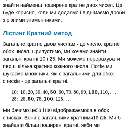
знайти найменш поширене кратне двох чисел. Це
буде корисно, коли ми додаємо і віднімаємо дроби
з різними знаменниками.
Лістинг Кратний метод
Загальне кратне двом числам - це число, кратне
обох чисел. Припустимо, ми хочемо знайти
загальні кратні 10 і 25. Ми можемо перерахувати
перші кілька кратних кожного числа. Потім ми
шукаємо множники, які є загальними для обох
списків - це загальні кратні.
50
100
10
:
10
,
20
,
30
,
40
,
,
60
,
70
,
80
,
90
,
,
110
,
…
10
:
10
,
20
,
30
,
40
,
50
,
60
,
70
,
80
,
90
,
100
,
110
,
…
25
:
25
,
50
50
100
25
:
25
,
,
75
,
,
125
,
…
Ми бачимо це
50
і
100
відображаємося в обох
50
100
списках. Вони є загальними кратними
10
і
25
. Ми б
10
25
знайшли більш поширені кратні, якби ми