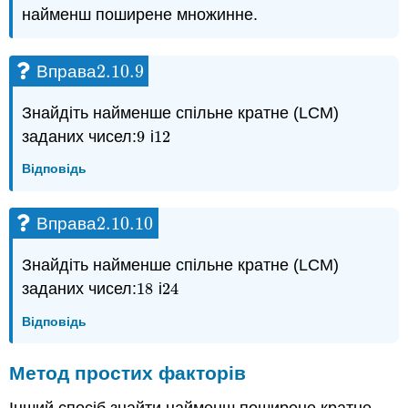
найменш поширене множинне.
2.10.
9
Вправа
2.10.
9
Знайдіть найменше спільне кратне (LCM)
заданих чисел:
9
і
12
9
12
Відповідь
2.10.
10
Вправа
2.10.
10
Знайдіть найменше спільне кратне (LCM)
заданих чисел:
18
і
24
18
24
Відповідь
Метод простих факторів
Інший спосіб знайти найменш поширене кратне