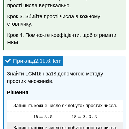
прості числа вертикально.
Крок 3. Збийте прості числа в кожному
стовпчику.
Крок 4. Помножте коефіцієнти, щоб отримати
НКМ.
2.10.
6
Приклад
: lcm
2.10.
6
Знайти LCM
15
і за
18
допомогою методу
15
18
простих множників.
Рішення
Запишіть кожне число як добуток простих чисел.
15
=
3
⋅
5
18
=
2
⋅
3
⋅
3
15
=
3
⋅
5
18
=
2
⋅
3
⋅
3
Запишіть кожне число як добуток простих чисел,