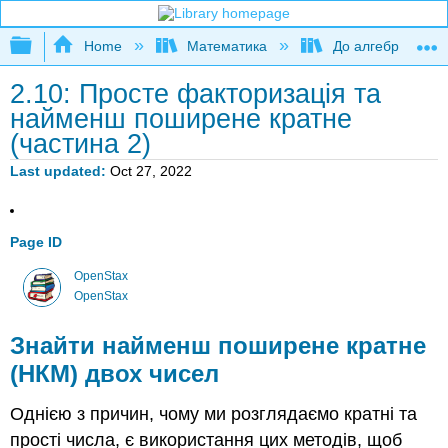
Expand/collapse global hierarchy
Home
Математика
До алгебри
2.10: Просте факторизація та
найменш поширене кратне
(частина 2)
Last updated
Oct 27, 2022
Page ID
OpenStax
OpenStax
Знайти найменш поширене кратне
(НКМ) двох чисел
Однією з причин, чому ми розглядаємо кратні та
прості числа, є використання цих методів, щоб