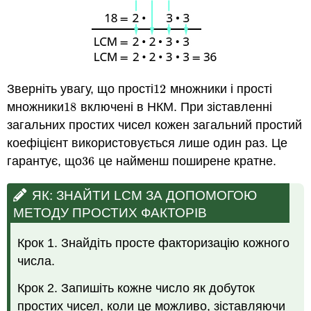
Зверніть увагу, що прості
12
множники і прості
12
множники
18
включені в НКМ. При зіставленні
18
загальних простих чисел кожен загальний простий
коефіцієнт використовується лише один раз. Це
гарантує, що
36
це найменш поширене кратне.
36
ЯК: ЗНАЙТИ LCM ЗА ДОПОМОГОЮ
МЕТОДУ ПРОСТИХ ФАКТОРІВ
Крок 1. Знайдіть просте факторизацію кожного
числа.
Крок 2. Запишіть кожне число як добуток
простих чисел, коли це можливо, зіставляючи