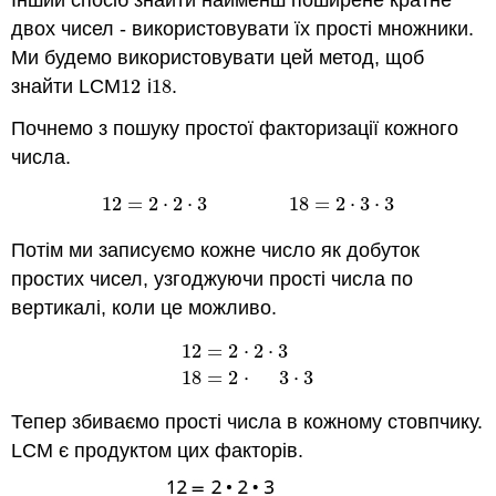
двох чисел - використовувати їх прості множники.
Ми будемо використовувати цей метод, щоб
знайти LCM
12
і
18
.
12
18
Почнемо з пошуку простої факторизації кожного
числа.
12
=
2
⋅
2
⋅
3
18
=
2
⋅
3
⋅
3
12
=
2
⋅
2
⋅
3
18
=
2
⋅
3
⋅
3
Потім ми записуємо кожне число як добуток
простих чисел, узгоджуючи прості числа по
вертикалі, коли це можливо.
12
=
2
⋅
2
⋅
3
12
=
2
⋅
2
⋅
3
18
=
2
⋅
3
⋅
3
18
=
2
⋅
3
⋅
3
Тепер збиваємо прості числа в кожному стовпчику.
LCM є продуктом цих факторів.