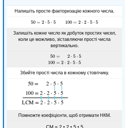
Напишіть просте факторизацію кожного числа.
50
=
2
⋅
5
⋅
5
100
=
2
⋅
2
⋅
5
⋅
5
50
=
2
⋅
5
⋅
5
100
=
2
⋅
2
⋅
5
⋅
5
Запишіть кожне число як добуток простих чисел,
коли це можливо, зіставляючи прості числа
вертикально.
50
=
2
⋅
5
⋅
5
50
=
2
⋅
5
⋅
5
100
=
2
⋅
2
⋅
5
⋅
5
100
=
2
⋅
2
⋅
5
⋅
5
Збийте прості числа в кожному стовпчику.
Помножте коефіцієнти, щоб отримати НКМ.
СМ = 2 • 2 • 5 • 5