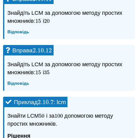
Знайдіть LCM за допомогою методу простих
множників:
15
і
20
15
20
Відповідь
2.10.
12
Вправа
2.10.
12
Знайдіть LCM за допомогою методу простих
множників:
15
і
35
15
35
Відповідь
2.10.
7
Приклад
: lcm
2.10.
7
Знайти LCM
50
і за
100
допомогою методу
50
100
простих множників.
Рішення