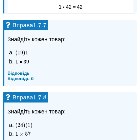
1 • 42 = 42
1.7.
7
Вправа
1.7.
7
Знайдіть кожен товар:
(
19
)
1
(
19
)
1
1
∙
39
1
•
39
Відповідь
Відповідь б
1.7.
8
Вправа
1.7.
8
Знайдіть кожен товар:
(
24
)
(
1
)
(
24
)
(
1
)
1
×
57
1
×
57