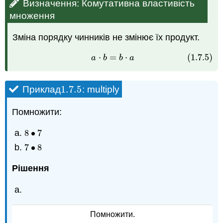
Визначення: Комутативна властивість
множення
Зміна порядку чинників не змінює їх продукт.
⋅
=
⋅
(1.7.5)
(1.7.5)
a
⋅
b
=
b
⋅
a
a
b
b
a
1.7.
5
Приклад
: multiply
1.7.
5
Помножити:
8
∙
7
8
•
7
7
∙
8
7
•
8
Рішення
Помножити.