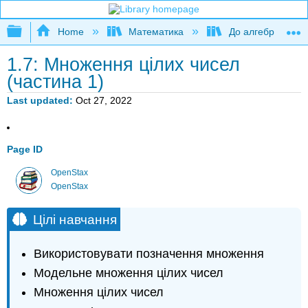
Expand/collapse global hierarchy
Home
Математика
До алгебри
1.7: Множення цілих чисел
(частина 1)
Last updated
Oct 27, 2022
Page ID
OpenStax
OpenStax
Цілі навчання
Використовувати позначення множення
Модельне множення цілих чисел
Множення цілих чисел