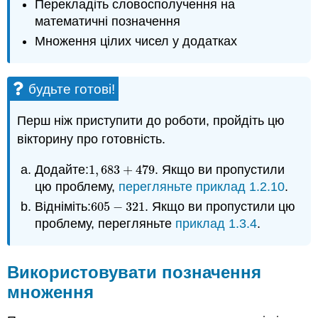
Перекладіть словосполучення на
математичні позначення
Множення цілих чисел у додатках
будьте готові!
Перш ніж приступити до роботи, пройдіть цю
вікторину про готовність.
Додайте:
1
,
683
+
479
. Якщо ви пропустили
1
,
683
+
479
цю проблему,
перегляньте приклад 1.2.10
.
Відніміть:
605
−
321
. Якщо ви пропустили цю
605
−
321
проблему, перегляньте
приклад 1.3.4
.
Використовувати позначення
множення