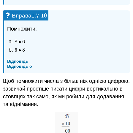
1.7.
10
Вправа
1.7.
10
Помножити:
8
∙
6
8
•
6
6
∙
8
6
•
8
Відповідь
Відповідь б
Щоб помножити числа з більш ніж однією цифрою,
зазвичай простіше писати цифри вертикально в
стовпцях так само, як ми робили для додавання
та віднімання.