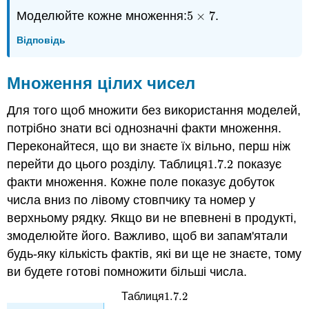
Моделюйте кожне множення:
5
×
7
.
5
×
7
Відповідь
Множення цілих чисел
Для того щоб множити без використання моделей,
потрібно знати всі однозначні факти множення.
Переконайтеся, що ви знаєте їх вільно, перш ніж
перейти до цього розділу. Таблиця
1.7.
2
показує
1.7.
2
факти множення. Кожне поле показує добуток
числа вниз по лівому стовпчику та номер у
верхньому рядку. Якщо ви не впевнені в продукті,
змоделюйте його. Важливо, щоб ви запам'ятали
будь-яку кількість фактів, які ви ще не знаєте, тому
ви будете готові помножити більші числа.
1.7.
2
Таблиця
1.7.
2