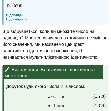
(
57
)
0
(
57
)
0
Відповідь
Відповідь б
Що відбувається, коли ви множите число на
одиницю? Множення числа на одиницю не змінює
його значення. Ми називаємо цей факт
властивістю ідентичності множення, і
1
1
називається мультиплікативною ідентичністю.
Визначення: Властивість ідентичності
множення
Добуток будь-якого числа і
1
є числом.
1
1
⋅
=
(1.7.3)
(1.7.3)
1
⋅
a
=
a
a
a
⋅
1
=
(1.7.4)
(1.7.4)
a
⋅
1
=
a
a
a