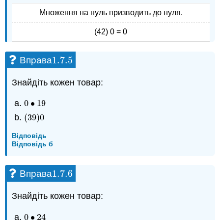
Множення на нуль призводить до нуля.
(42) 0 = 0
1.7.
5
Вправа
1.7.
5
Знайдіть кожен товар:
0
∙
19
0
•
19
(
39
)
0
(
39
)
0
Відповідь
Відповідь б
1.7.
6
Вправа
1.7.
6
Знайдіть кожен товар:
0
∙
24
0
•
24