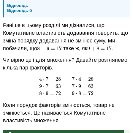
Відповідь
Відповідь б
Раніше в цьому розділі ми дізналися, що
Комутативне властивість додавання говорить, що
зміна порядку додавання не змінює суму. Ми
побачили, що
8
+
9
=
17
таке ж, як
9
+
8
=
17
.
8
+
9
=
17
9
+
8
=
17
Чи вірно це і для множення? Давайте розглянемо
кілька пар факторів.
4
⋅
7
=
28
7
⋅
4
=
28
9
⋅
7
=
63
7
⋅
9
=
63
4
⋅
7
=
28
7
⋅
4
=
28
9
⋅
7
=
63
7
⋅
9
=
63
8
⋅
9
=
72
9
⋅
8
8
⋅
9
=
72
9
⋅
8
=
72
Коли порядок факторів змінюється, товар не
змінюється. Це називається Комутативне
властивість множення.