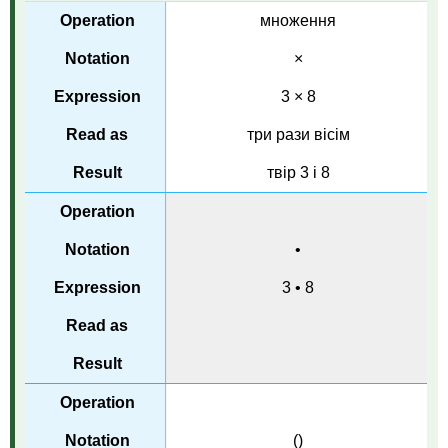
множення
×
3 × 8
три рази вісім
твір 3 і 8
•
3 • 8
()