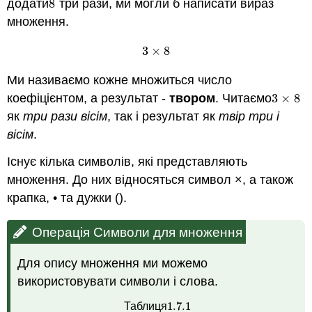
додати
8
три рази, ми могли б написати вираз
8
множення.
3
×
8
3
×
8
Ми називаємо кожне множиться число
коефіцієнтом, а результат -
твором
. Читаємо
3
×
8
3
×
8
як
три рази вісім
, так і результат як
твір три і
вісім
.
Існує кілька символів, які представляють
множення. До них відносяться символ ×, а також
крапка, • та дужки ().
Операція Символи для множення
Для опису множення ми можемо
використовувати символи і слова.
1.7.
1
Таблиця
1.7.
1