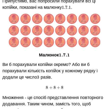
Припустимо, вас попросили порахувати всі ці
копійки, показані на малюнку
1.7.
1
.
1.7.
1
1.7.
1
Малюнок
1.7.
1
Ви б порахували копійки окремо? Або ви б
порахували кількість копійок у кожному рядку і
додали це число
3
разів.
3
8
+
8
+
8
8
+
8
+
8
Множення - це спосіб представлення повторного
додавання. Таким чином, замість того, щоб