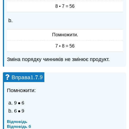
8 • 7 = 56
Помножити.
7 • 8 = 56
Зміна порядку чинників не змінює продукт.
1.7.
9
Вправа
1.7.
9
Помножити:
9
∙
6
9
•
6
6
∙
9
6
•
9
Відповідь
Відповідь б