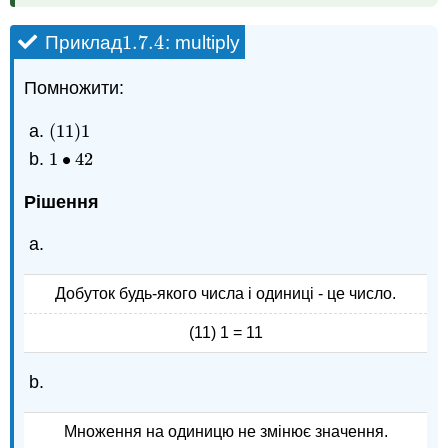
1.7.
4
Приклад
: multiply
1.7.
4
Помножити:
(
11
)
1
(
11
)
1
1
∙
42
1
•
42
Рішення
Добуток будь-якого числа і одиниці - це число.
(11) 1 = 11
Множення на одиницю не змінює значення.