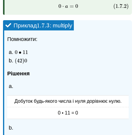
0
⋅
=
0
(1.7.2)
(1.7.2)
0
⋅
a
=
0
a
1.7.
3
Приклад
: multiply
1.7.
3
Помножити:
0
∙
11
0
•
11
(
42
)
0
(
42
)
0
Рішення
Добуток будь-якого числа і нуля дорівнює нулю.
0 • 11 = 0