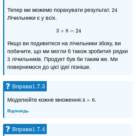
Тепер ми можемо порахувати результат.
24
24
Лічильники є у всіх.
3
×
8
=
24
3
×
8
=
24
Якщо ви подивитеся на лічильники збоку, ви
побачите, що ми могли б також зробити
8
рядки
8
3
лічильників. Продукт був би таким же. Ми
3
повернемося до цієї ідеї пізніше.
1.7.
3
Вправа
1.7.
3
Моделюйте кожне множення:
4
×
6
.
4
×
6
Відповідь
1.7.
4
Вправа
1.7.
4