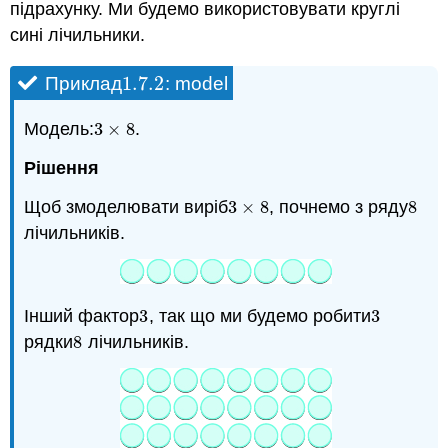
підрахунку. Ми будемо використовувати круглі
сині лічильники.
1.7.
2
Приклад
: model
1.7.
2
Модель:
3
×
8
.
3
×
8
Рішення
Щоб змоделювати виріб
3
×
8
, почнемо з ряду
8
3
×
8
8
лічильників.
Інший фактор
3
, так що ми будемо робити
3
3
3
рядки
8
лічильників.
8