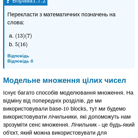
1.7.
2
Вправа
1.7.
2
Перекласти з математичних позначень на
слова:
(
13
)
(
7
)
(
13
)
(
7
)
5
(
16
)
5
(
16
)
Відповідь
Відповідь б
Модельне множення цілих чисел
Існує багато способів моделювання множення. На
відміну від попередніх розділів, де ми
використовували base-
10
blocks, тут ми будемо
10
використовувати лічильники, які допоможуть нам
зрозуміти сенс множення. Лічильник - це будь-який
об'єкт, який можна використовувати для