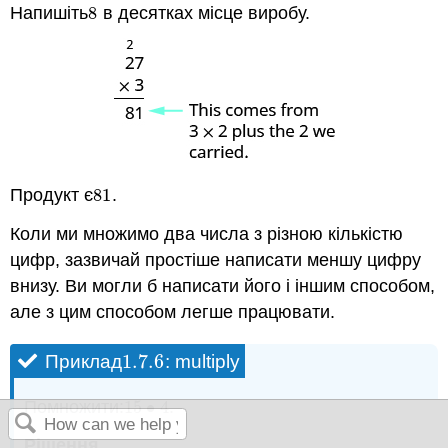
Напишіть
8
в десятках місце виробу.
8
Продукт є
81
.
81
Коли ми множимо два числа з різною кількістю
цифр, зазвичай простіше написати меншу цифру
внизу. Ви могли б написати його і іншим способом,
але з цим способом легше працювати.
1.7.
6
Приклад
: multiply
1.7.
6
Помножити:
15
∙
4
.
15
•
4
Рішення