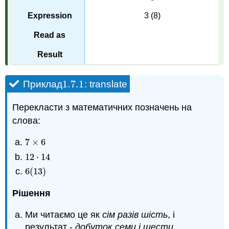
3 (8)
1.7.
1
Приклад
: translate
1.7.
1
Перекласти з математичних позначень на
слова:
7
×
6
7
×
6
12
⋅
14
12
·
14
6
(
13
)
6
(
13
)
Рішення
Ми читаємо це як
сім разів шість
, і
результат -
добуток семи і шести
.