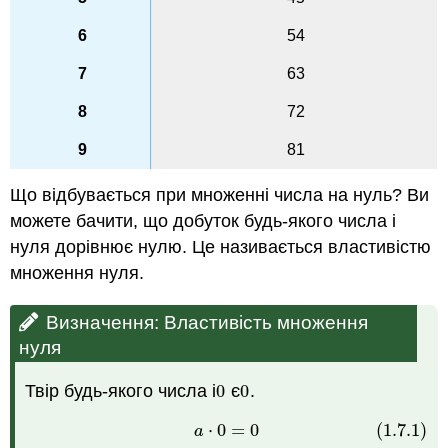
54
63
72
81
Що відбувається при множенні числа на нуль? Ви
можете бачити, що добуток будь-якого числа і
нуля дорівнює нулю. Це називається властивістю
множення нуля.
Визначення: Властивість множення
нуля
Твір будь-якого числа і
0
є
0
.
0
0
⋅
0
=
0
(1.7.1)
(1.7.1)
a
⋅
0
=
0
a