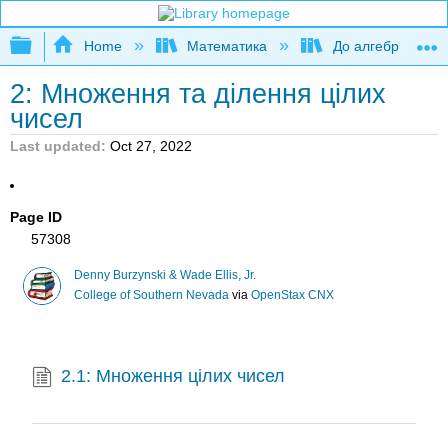
Expand/collapse global hierarchy
Home
Математика
До алгебри
2: Множення та ділення цілих
чисел
Last updated
Oct 27, 2022
Page ID
57308
Denny Burzynski & Wade Ellis, Jr.
College of Southern Nevada
via
OpenStax CNX
2.1: Множення цілих чисел