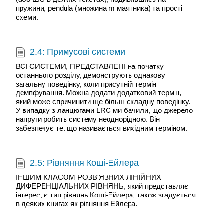
пружини, pendula (множина m маятника) та прості
схеми.
2.4: Примусові системи
ВСІ СИСТЕМИ, ПРЕДСТАВЛЕНІ на початку
останнього розділу, демонструють однакову
загальну поведінку, коли присутній термін
демпфування. Можна додати додатковий термін,
який може спричинити ще більш складну поведінку.
У випадку з ланцюгами LRC ми бачили, що джерело
напруги робить систему неоднорідною. Він
забезпечує те, що називається вихідним терміном.
2.5: Рівняння Коші-Ейлера
ІНШИМ КЛАСОМ РОЗВ'ЯЗНИХ ЛІНІЙНИХ
ДИФЕРЕНЦІАЛЬНИХ РІВНЯНЬ, який представляє
інтерес, є тип рівнянь Коші-Ейлера, також згадується
в деяких книгах як рівняння Ейлера.