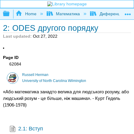
Expand/collapse global hierarchy
Home
Математика
Диференційні рі
2: ODES другого порядку
Last updated
Oct 27, 2022
Page ID
62084
Russell Herman
University of North Carolina Wilmington
«Або математика занадто велика для людського розуму, або
людський розум - це більше, ніж машина». - Курт Гедель
(1906-1978)
2.1: Вступ