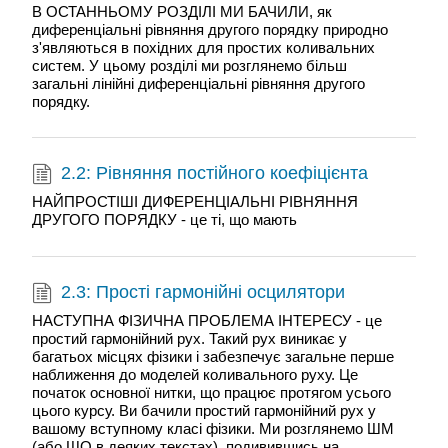
В ОСТАННЬОМУ РОЗДІЛІ МИ БАЧИЛИ, як
диференціальні рівняння другого порядку природно
з'являються в похідних для простих коливальних
систем. У цьому розділі ми розглянемо більш
загальні лінійні диференціальні рівняння другого
порядку.
2.2: Рівняння постійного коефіцієнта
НАЙПРОСТІШІ ДИФЕРЕНЦІАЛЬНІ РІВНЯННЯ
ДРУГОГО ПОРЯДКУ - це ті, що мають
2.3: Прості гармонійні осцилятори
НАСТУПНА ФІЗИЧНА ПРОБЛЕМА ІНТЕРЕСУ - це
простий гармонійний рух. Такий рух виникає у
багатьох місцях фізики і забезпечує загальне перше
наближення до моделей коливального руху. Це
початок основної нитки, що працює протягом усього
цього курсу. Ви бачили простий гармонійний рух у
вашому вступному класі фізики. Ми розглянемо ШМ
(або ШО в деяких текстах), подивившись на