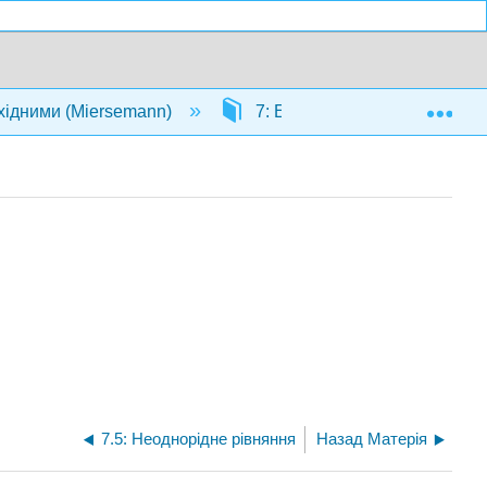
Exp
хідними (Miersemann)
7: Еліптичні рівняння друго
7.5: Неоднорідне рівняння
Назад Матерія