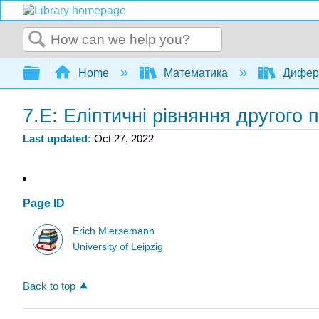
Search
Expand/collapse global hierarchy
Home
Математика
Дифере
7.E: Еліптичні рівняння другого 
Last updated
Oct 27, 2022
Page ID
Erich Miersemann
University of Leipzig
Back to top