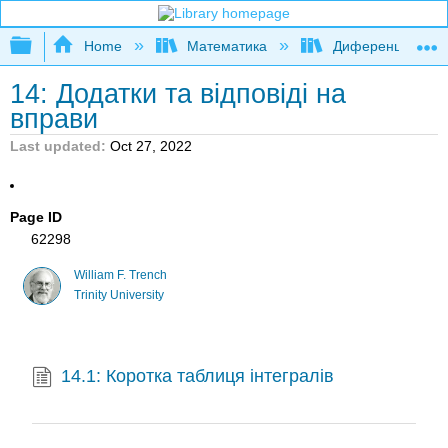
Expand/collapse global hierarchy
Home
Математика
Диференційні рі
14: Додатки та відповіді на
вправи
Last updated
Oct 27, 2022
Page ID
62298
William F. Trench
Trinity University
14.1: Коротка таблиця інтегралів