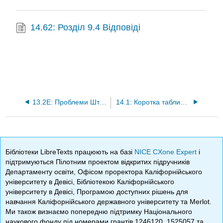
14.62: Розділ 9.4 Відповіді
13.2E: Проблеми Штурма-Ліувіля (вправи)
14.1: Коротка таблиця інтегралів
Бібліотеки LibreTexts працюють на базі
NICE CXone Expert
і
підтримуються Пілотним проектом відкритих підручників
Департаменту освіти, Офісом проректора Каліфорнійського
університету в Девісі, Бібліотекою Каліфорнійського
університету в Девісі, Програмою доступних рішень для
навчання Каліфорнійського державного університету та Merlot.
Ми також визнаємо попередню підтримку Національного
наукового фонду під номерами грантів 1246120, 1525057 та