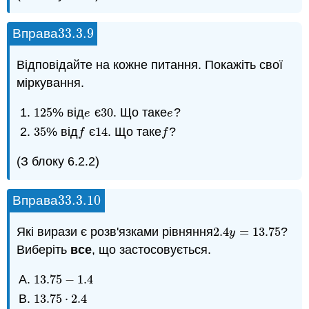
33.3.
9
Вправа
33.3.
9
Відповідайте на кожне питання. Покажіть свої
міркування.
125
% від
є
30
. Що таке
?
125
e
30
e
e
e
35
% від
є
14
. Що таке
?
35
f
14
f
f
f
(З блоку 6.2.2)
33.3.
10
Вправа
33.3.
10
Які вирази є розв'язками рівняння
2.4
=
13.75
?
2.4
y
=
13.75
y
Виберіть
все
, що застосовується.
13.75
−
1.4
13.75
−
1.4
13.75
⋅
2.4
13.75
⋅
2.4