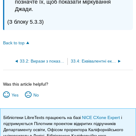
позначте їх, щоб показати міркування
Джади.
(З блоку 5.3.3)
Back to top
33.2: Вирази з показниками
33.4: Еквівалентні експоненціальні вирази
Was this article helpful?
Yes
No
Бібліотеки LibreTexts працюють на базі
NICE CXone Expert
і
підтримуються Пілотним проектом відкритих підручників
Департаменту освіти, Офісом проректора Каліфорнійського
університету в Девісі, Бібліотекою Каліфорнійського