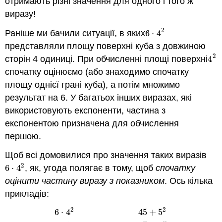
отримають різні значення для одного і того ж
виразу!
2
Раніше ми бачили ситуації, в яких
6
⋅
4
6
⋅
4
2
представляли площу поверхні куба з довжиною
2
сторін 4 одиниці. При обчисленні площі поверхні
4
4
2
спочатку оцінюємо (або знаходимо спочатку
площу однієї грані куба), а потім множимо
результат на 6. У багатьох інших виразах, які
використовують експоненти, частина з
експонентою призначена для обчислення
першою.
Щоб всі домовилися про значення таких виразів
2
6
⋅
4
, як, угода полягає в тому, щоб
спочатку
6
⋅
4
2
оцінити частину виразу з показником
. Ось кілька
прикладів:
2
2
6
⋅
4
45
+
5