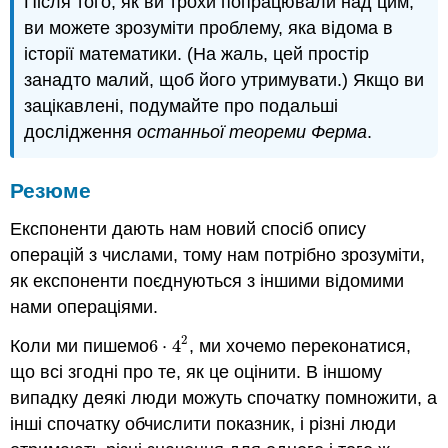
Після того, як ви трохи попрацювали над цим,
ви можете зрозуміти проблему, яка відома в
історії математики. (На жаль, цей простір
занадто малий, щоб його утримувати.) Якщо ви
зацікавлені, подумайте про подальші
дослідження
останньої теореми Ферма
.
Резюме
Експоненти дають нам новий спосіб опису
операцій з числами, тому нам потрібно зрозуміти,
як експоненти поєднуються з іншими відомими
нами операціями.
2
Коли ми пишемо
6
⋅
4
, ми хочемо переконатися,
6
⋅
4
2
що всі згодні про те, як це оцінити. В іншому
випадку деякі люди можуть спочатку помножити, а
інші спочатку обчислити показник, і різні люди