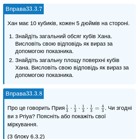
33.3.
7
Вправа
33.3.
7
Хан має 10 кубиків, кожен 5 дюймів на стороні.
Знайдіть загальний обсяг кубів Хана.
Висловіть свою відповідь як вираз за
допомогою показника.
Знайдіть загальну площу поверхні кубів
Хана. Висловіть свою відповідь як вираз за
допомогою показника.
33.3.
8
Вправа
33.3.
8
1
1
1
1
4
Про це говорить Прия
⋅
⋅
⋅
=
. Чи згодні
1
3
⋅
1
3
⋅
1
3
⋅
1
3
=
4
3
3
3
3
3
3
ви з Priya? Поясніть або покажіть свої
міркування.
(З блоку 6.3.2)