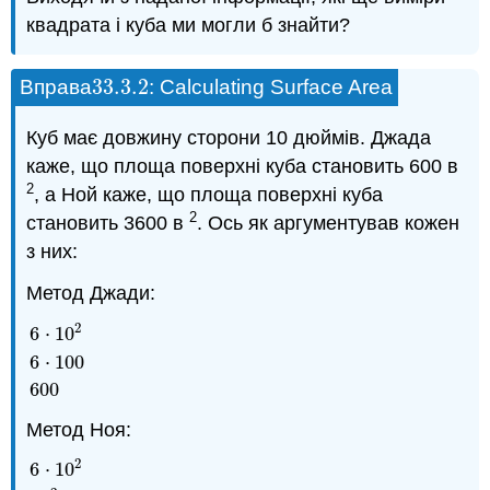
квадрата і куба ми могли б знайти?
33.3.
2
Вправа
: Calculating Surface Area
33.3.
2
Куб має довжину сторони 10 дюймів. Джада
каже, що площа поверхні куба становить 600 в
2
, а Ной каже, що площа поверхні куба
2
становить 3600 в
. Ось як аргументував кожен
з них:
Метод Джади:
2
6
⋅
10
6
⋅
10
2
6
⋅
100
600
6
⋅
100
600
Метод Ноя:
2
6
⋅
10