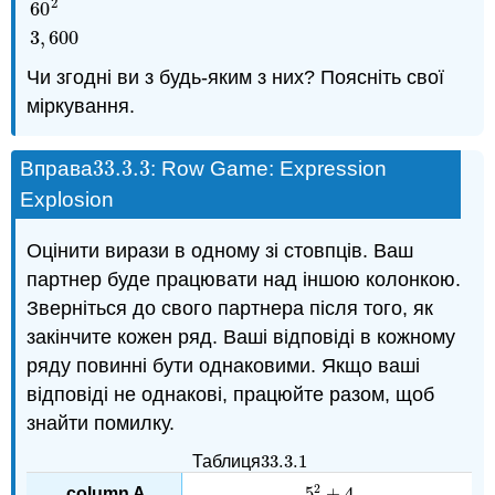
2
6
⋅
10
2
60
2
3
,
600
60
3
,
600
Чи згодні ви з будь-яким з них? Поясніть свої
міркування.
33.3.
3
Вправа
: Row Game: Expression
33.3.
3
Explosion
Оцінити вирази в одному зі стовпців. Ваш
партнер буде працювати над іншою колонкою.
Зверніться до свого партнера після того, як
закінчите кожен ряд. Ваші відповіді в кожному
ряду повинні бути однаковими. Якщо ваші
відповіді не однакові, працюйте разом, щоб
знайти помилку.
33.3.
1
Таблиця
33.3.
1
2
5
+
4
5
2
+
4