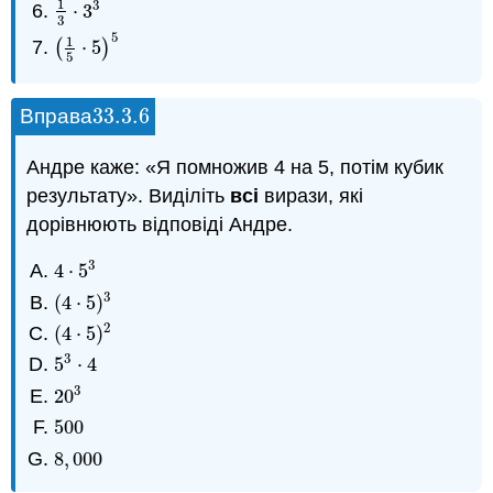
1
3
⋅
3
1
3
⋅
3
3
3
5
1
(
⋅
5
)
(
1
5
⋅
5
)
5
5
33.3.
6
Вправа
33.3.
6
Андре каже: «Я помножив 4 на 5, потім кубик
результату». Виділіть
всі
вирази, які
дорівнюють відповіді Андре.
3
4
⋅
5
4
⋅
5
3
3
(
4
⋅
5
)
(
4
⋅
5
)
3
2
(
4
⋅
5
)
(
4
⋅
5
)
2
3
5
⋅
4
5
3
⋅
4
3
20
20
3
500
500
8
,
000
8
,
000