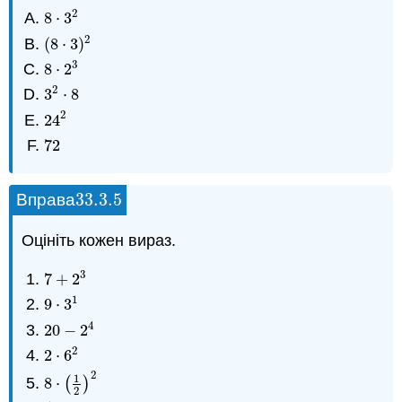
2
8
⋅
3
8
⋅
3
2
2
(
8
⋅
3
)
(
8
⋅
3
)
2
3
8
⋅
2
8
⋅
2
3
2
3
⋅
8
3
2
⋅
8
2
24
24
2
72
72
33.3.
5
Вправа
33.3.
5
Оцініть кожен вираз.
3
7
+
2
7
+
2
3
1
9
⋅
3
9
⋅
3
1
4
20
−
2
20
−
2
4
2
2
⋅
6
2
⋅
6
2
2
1
8
⋅
(
)
8
⋅
(
1
2
)
2
2