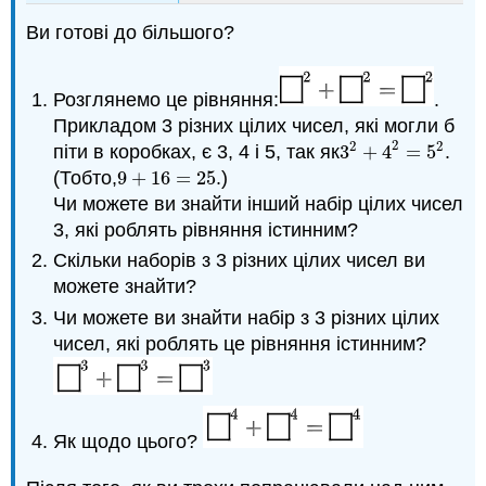
Ви готові до більшого?
Розглянемо це рівняння:
.
Прикладом 3 різних цілих чисел, які могли б
2
2
2
піти в коробках, є 3, 4 і 5, так як
3
+
4
=
5
.
3
2
+
4
2
=
5
2
(Тобто,
9
+
16
=
25
.)
9
+
16
=
25
Чи можете ви знайти інший набір цілих чисел
3, які роблять рівняння істинним?
Скільки наборів з 3 різних цілих чисел ви
можете знайти?
Чи можете ви знайти набір з 3 різних цілих
чисел, які роблять це рівняння істинним?
Як щодо цього?