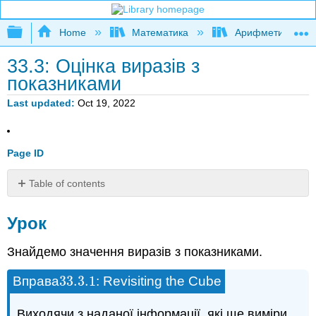
Expand/collapse global hierarchy
Home
Математика
Арифметика та б
33.3: Оцінка виразів з
показниками
Last updated
Oct 19, 2022
Page ID
Table of contents
Урок
Урок
Резюме
Практика
Знайдемо значення виразів з показниками.
33.3.
1
Вправа
: Revisiting the Cube
33.3.
1
Виходячи з наданої інформації, які ще виміри