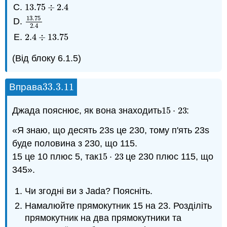
13.75
÷
2.4
13.75
÷
2.4
13.75
13.75
2.4
2.4
2.4
÷
13.75
2.4
÷
13.75
(Від блоку 6.1.5)
33.3.
11
Вправа
33.3.
11
Джада пояснює, як вона знаходить
15
⋅
23
:
15
⋅
23
«Я знаю, що десять 23s це 230, тому п'ять 23s
буде половина з 230, що 115.
15 це 10 плюс 5, так
15
⋅
23
це 230 плюс 115, що
15
⋅
23
345».
Чи згодні ви з Jada? Поясніть.
Намалюйте прямокутник 15 на 23. Розділіть
прямокутник на два прямокутники та