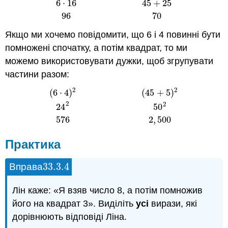
6
⋅
4
2
45
+
5
2
6
⋅
16
45
+
25
96
70
6
⋅
16
45
+
25
96
70
Якщо ми хочемо повідомити, що 6 і 4 повинні бути
помножені спочатку, а потім квадрат, то ми
можемо використовувати дужки, щоб згрупувати
частини разом:
2
2
(
6
⋅
4
)
(
45
+
5
)
2
2
(
6
⋅
4
)
2
(
45
+
5
)
2
24
2
50
2
576
2
,
500
24
50
576
2
,
500
Практика
33.3.
4
Вправа
33.3.
4
Лін каже: «Я взяв число 8, а потім помножив
його на квадрат 3». Виділіть
усі
вирази, які
дорівнюють відповіді Ліна.