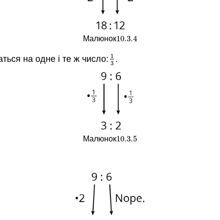
10.3.
4
Малюнок
10.3.
4
1
жаться на одне і те ж число:
.
1
3
3
10.3.
5
Малюнок
10.3.
5