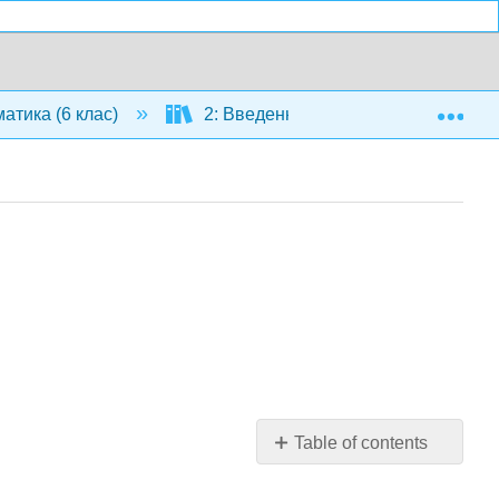
Exp
атика (6 клас)
2: Введення коефіцієнтів
Table of contents
Урок