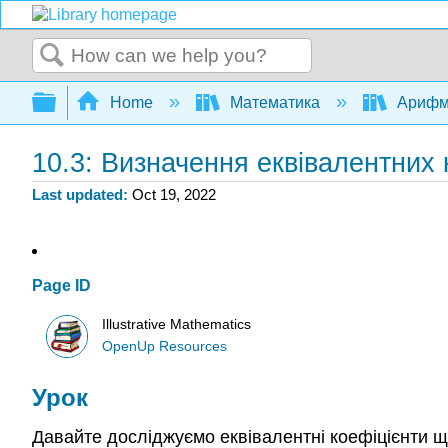
Search
Expand/collapse global hierarchy
Home
Математика
Арифме
10.3: Визначення еквівалентних 
Last updated
Oct 19, 2022
Page ID
Illustrative Mathematics
OpenUp Resources
Урок
Давайте досліджуємо еквівалентні коефіцієнти щ