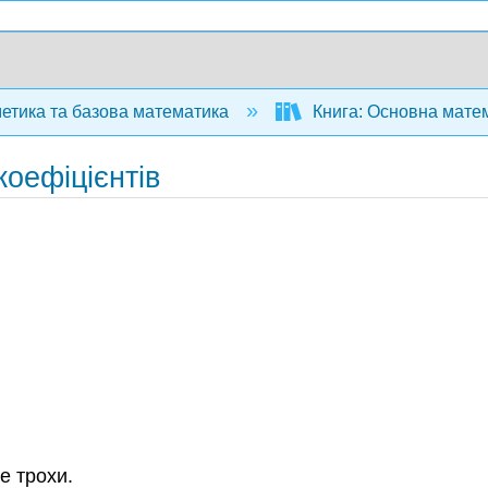
тика та базова математика
Книга: Основна матем
коефіцієнтів
е трохи.