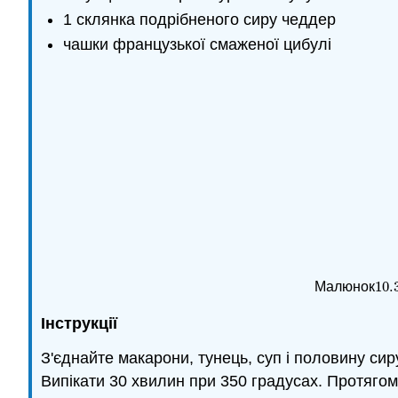
1 склянка подрібненого сиру чеддер
чашки французької смаженої цибулі
10.
Малюнок
10.
Інструкції
З'єднайте макарони, тунець, суп і половину си
Випікати 30 хвилин при 350 градусах. Протяго