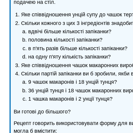
подачею на стіл.
Яке співвідношення унцій супу до чашок терт
Скільки кожного з цих 3 інгредієнтів знадоб
вдвічі більше кількості запіканки?
половина кількості запіканки?
в п'ять разів більше кількості запіканки?
на одну п'яту кількість запіканки?
Яке співвідношення чашок макаронних виробів
Скільки партій запіканки ви б зробили, якби 
9 чашок макаронів і 18 унцій тунця?
36 унцій тунця і 18 чашок макаронних вир
1 чашка макаронів і 2 унції тунця?
Ви готові до більшого?
Рецепт говорить використовувати форму для ви
могла б вмістити: