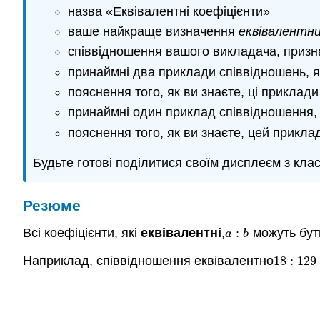
назва «Еквівалентні коефіцієнти»
ваше найкраще визначення
еквівалентни
співвідношення вашого викладача, призн
принаймні два приклади співвідношень, 
пояснення того, як ви знаєте, ці приклади
принаймні один приклад співвідношення,
пояснення того, як ви знаєте, цей прикл
Будьте готові поділитися своїм дисплеєм з кла
Резюме
Всі коефіцієнти, які
еквівалентні
,
:
можуть бут
a
:
b
a
b
Наприклад, співвідношення еквівалентно
18
:
12
9
18
:
12
9