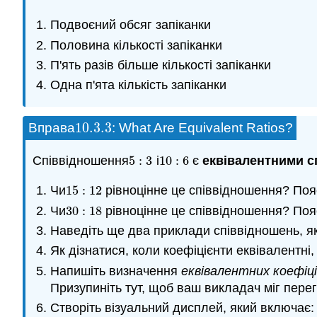
Подвоєний обсяг запіканки
Половина кількості запіканки
П'ять разів більше кількості запіканки
Одна п'ята кількість запіканки
10.3.
3
Вправа
: What Are Equivalent Ratios?
10.3.
3
Співвідношення
5
:
3
і
10
:
6
є
еквівалентними 
5
:
3
10
:
6
Чи
15
:
12
рівноцінне це співвідношення? Пояс
15
:
12
Чи
30
:
18
рівноцінне це співвідношення? Пояс
30
:
18
Наведіть ще два приклади співвідношень, як
Як дізнатися, коли коефіцієнти еквівалентні
Напишіть визначення
еквівалентних коефіц
Призупиніть тут, щоб ваш викладач міг пере
Створіть візуальний дисплей, який включає: