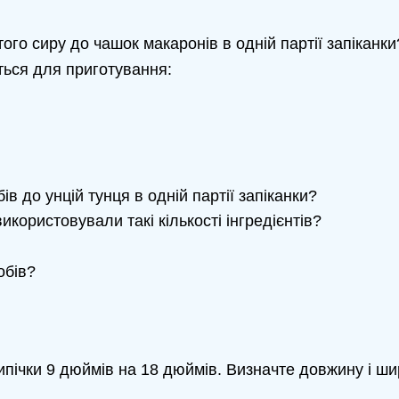
ого сиру до чашок макаронів в одній партії запіканки
иться для приготування:
 до унцій тунця в одній партії запіканки?
використовували такі кількості інгредієнтів?
обів?
пічки 9 дюймів на 18 дюймів. Визначте довжину і ши