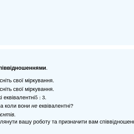
співвідношеннями
.
ніть свої міркування.
ніть свої міркування.
і еквівалентні
5
:
3
.
5
:
3
, а коли вони
не
еквівалентні?
ієнтів
.
глянути вашу роботу та призначити вам співвідношен