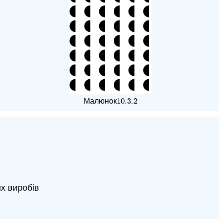
10.3.
2
Малюнок
10.3.
2
х виробів