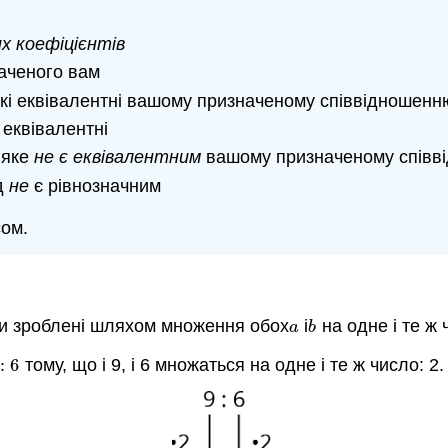
х коефіцієнтів
аченого вам
які еквівалентні вашому призначеному співвідношенн
 еквівалентні
 яке
не є еквівалентним
вашому призначеному співв
ад
не
є рівнозначним
сом.
и зроблені шляхом множення обох
і
на одне і те ж 
a
b
a
b
:
6
тому, що і 9, і 6 множаться на одне і те ж число: 2.
:
6