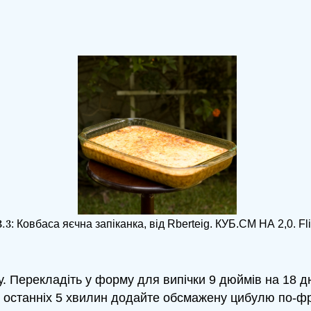
3.
3
: Ковбаса яєчна запіканка, від Rberteig. КУБ.СМ НА 2,0. Fl
3.
3
ру. Перекладіть у форму для випічки 9 дюймів на 18 
м останніх 5 хвилин додайте обсмажену цибулю по-фр