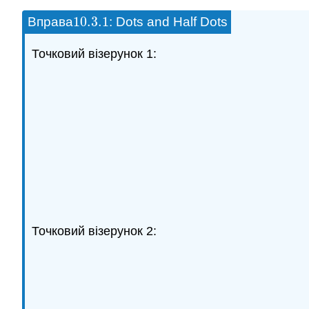
10.3.
1
Вправа
: Dots and Half Dots
10.3.
1
Точковий візерунок 1:
Точковий візерунок 2: