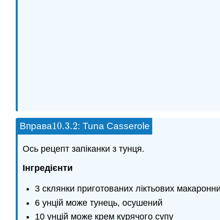
10.3.
2
Вправа
: Tuna Casserole
10.3.
2
Ось рецепт запіканки з тунця.
Інгредієнти
3 склянки приготованих ліктьових макаронни
6 унцій може тунець, осушений
10 унцій може крем курячого супу