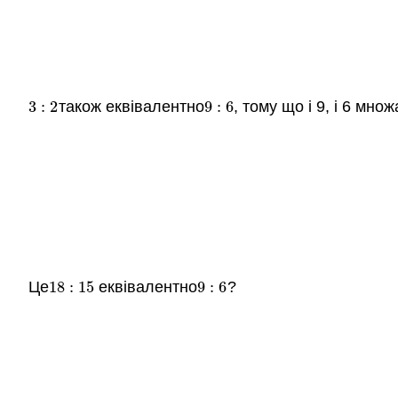
3
:
2
також еквівалентно
9
:
6
, тому що і 9, і 6 мно
3
:
2
9
:
6
Це
18
:
15
еквівалентно
9
:
6
?
18
:
15
9
:
6