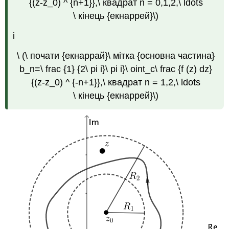
{(z-z_0) ^ {n+1}},\ квадрат n = 0,1,2,\ ldots
\ кінець {екнаррей}\)
і
\ (\ почати {екнаррай}\ мітка {основна частина}
b_n=\ frac {1} {2\ pi i}\ pi i}\ oint_c\ frac {f (z) dz}
{(z-z_0) ^ {-n+1}},\ квадрат n = 1,2,\ ldots
\ кінець {екнаррей}\)