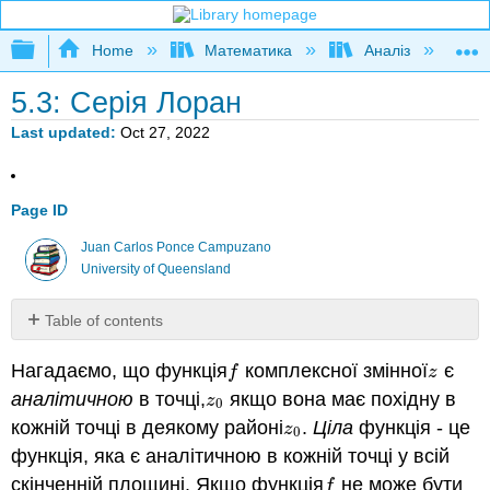
Expand/collapse global hierarchy
Home
Математика
Аналіз
К
5.3: Серія Лоран
Last updated
Oct 27, 2022
Page ID
Juan Carlos Ponce Campuzano
University of Queensland
Table of contents
No
headers
Нагадаємо, що функція
комплексної змінної
є
f
z
f
z
аналітичною
в точці,
якщо вона має похідну в
z
0
z
0
кожній точці в деякому районі
.
Ціла
функція - це
z
0
z
0
функція, яка є аналітичною в кожній точці у всій
скінченній площині. Якщо функція
не може бути
f
f