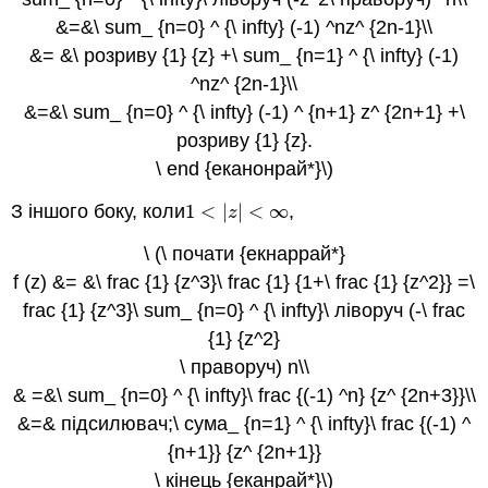
&=&\ sum_ {n=0} ^ {\ infty} (-1) ^nz^ {2n-1}\\
&= &\ розриву {1} {z} +\ sum_ {n=1} ^ {\ infty} (-1)
^nz^ {2n-1}\\
&=&\ sum_ {n=0} ^ {\ infty} (-1) ^ {n+1} z^ {2n+1} +\
розриву {1} {z}.
\ end {еканонрай*}\)
З іншого боку, коли
1
<
|
|
<
∞
,
1
<
|
z
|
<
∞
z
\ (\ почати {екнаррай*}
f (z) &= &\ frac {1} {z^3}\ frac {1} {1+\ frac {1} {z^2}} =\
frac {1} {z^3}\ sum_ {n=0} ^ {\ infty}\ ліворуч (-\ frac
{1} {z^2}
\ праворуч) n\\
& =&\ sum_ {n=0} ^ {\ infty}\ frac {(-1) ^n} {z^ {2n+3}}\\
&=& підсилювач;\ сума_ {n=1} ^ {\ infty}\ frac {(-1) ^
{n+1}} {z^ {2n+1}}
\ кінець {еканрай*}\)