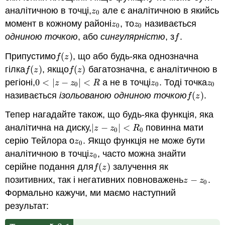
аналітичною в точці,
але є аналітичною в якийсь
z
0
z
0
момент в кожному районі
, то
називається
z
0
z
0
z
z
0
0
одниною точкою
, або
сингулярністю
, з
.
f
f
Припустимо
(
)
, що або будь-яка однозначна
f
(
z
)
f
z
гілка
(
)
, якщо
(
)
багатозначна, є аналітичною в
f
(
z
)
f
(
z
)
f
z
f
z
регіоні,
0
<
|
−
|
<
а не в точці
. Тоді точка
0
<
|
z
−
z
0
|
<
R
z
0
z
0
z
z
R
z
z
0
0
0
називається
ізольованою одниною точкою
(
)
.
f
(
z
)
f
z
Тепер нагадайте також, що будь-яка функція, яка
аналітична на диску,
|
−
|
<
повинна мати
|
z
−
z
0
|
<
R
0
z
z
R
0
0
серію Тейлора о
. Якщо функція не може бути
z
0
z
0
аналітичною в точці
, часто можна знайти
z
0
z
0
серійне подання для
(
)
залучення як
f
(
z
)
f
z
позитивних, так і негативних повноважень
−
.
z
−
z
0
z
z
0
Формально кажучи, ми маємо наступний
результат: