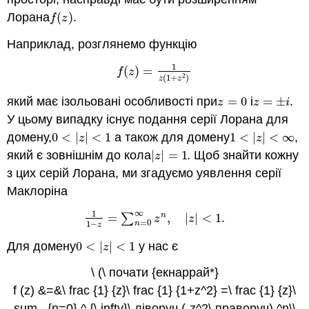
Лорана
(
)
.
f
(
z
)
f
z
Наприклад, розглянемо функцію
1
(
)
=
f
(
z
)
=
1
z
(
1
+
z
2
)
f
z
(
1
+
)
2
z
z
який має ізольовані особливості при
=
0
і
=
±
.
z
=
0
z
=
±
i
z
z
i
У цьому випадку існує подання серії Лорана для
домену,
0
<
|
|
<
1
а також для домену
1
<
|
|
<
∞
,
0
<
|
z
|
<
1
1
<
|
z
|
<
∞
z
z
який є зовнішнім до кола
|
|
=
1
. Щоб знайти кожну
|
z
|
=
1
z
з цих серій Лорана, ми згадуємо уявлення серії
Маклоріна
∞
1
=
∑
,
|
|
<
1.
n
1
1
−
z
=
∑
n
=
0
∞
z
n
,
|
z
|
<
1.
z
z
=
0
1
−
n
z
Для домену
0
<
|
|
<
1
у нас є
0
<
|
z
|
<
1
z
\ (\ почати {екнаррай*}
f (z) &=&\ frac {1} {z}\ frac {1} {1+z^2} =\ frac {1} {z}\
sum_ {n=0} ^ {\ infty}\ ліворуч (-z^2\ праворуч) ^n\\