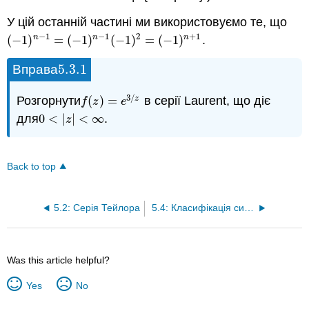
У цій останній частині ми використовуємо те, що
−
1
−
1
2
+
1
(
−
1
)
=
(
−
1
)
(
−
1
)
=
(
−
1
)
.
n
n
n
(
−
1
)
n
−
1
=
(
−
1
)
n
−
1
(
−
1
)
2
=
(
−
1
)
n
+
1
5.3.
1
Вправа
5.3.
1
3
/
Розгорнути
(
)
=
в серії Laurent, що діє
z
f
(
z
)
=
e
3
/
z
f
z
e
для
0
<
|
|
<
∞
.
0
<
|
z
|
<
∞
z
Back to top
5.2: Серія Тейлора
5.4: Класифікація сингулярностей
Was this article helpful?
Yes
No