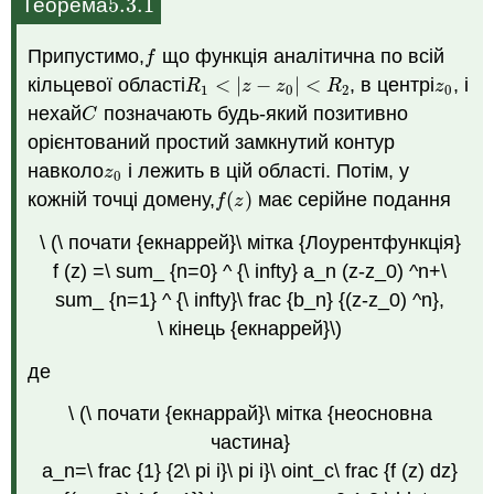
5.3.
1
Теорема
5.3.
1
Припустимо,
що функція аналітична по всій
f
f
кільцевої області
<
|
−
|
<
, в центрі
, і
R
1
<
|
z
−
z
0
|
<
R
2
z
0
R
z
z
R
z
1
0
2
0
нехай
позначають будь-який позитивно
C
C
орієнтований простий замкнутий контур
навколо
і лежить в цій області. Потім, у
z
0
z
0
кожній точці домену,
(
)
має серійне подання
f
(
z
)
f
z
\ (\ почати {екнаррей}\ мітка {Лоурентфункція}
f (z) =\ sum_ {n=0} ^ {\ infty} a_n (z-z_0) ^n+\
sum_ {n=1} ^ {\ infty}\ frac {b_n} {(z-z_0) ^n},
\ кінець {екнаррей}\)
де
\ (\ почати {екнаррай}\ мітка {неосновна
частина}
a_n=\ frac {1} {2\ pi i}\ pi i}\ oint_c\ frac {f (z) dz}