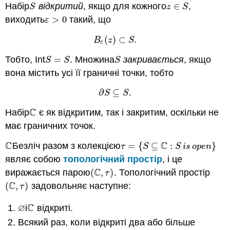
Набір
відкритий
, якщо для кожного
∈
,
S
z
∈
S
S
z
S
виходить
>
0
такий, що
ε
>
0
ε
(
)
⊂
.
B
ε
(
z
)
⊂
S
B
z
S
ε
Тобто, Int
=
. Множина
закривається
, якщо
S
=
S
S
S
S
S
вона містить усі її граничні точки, тобто
∂
⊆
.
∂
S
⊆
S
S
S
C
Набір
є як відкритим, так і закритим, оскільки не
C
має граничних точок.
C
C
Безліч разом з колекцією
=
{
⊆
:
}
C
τ
=
{
S
⊆
C
:
S
i
s
o
p
e
n
}
τ
S
S
i
s
o
p
e
n
являє собою
топологічний простір
, і це
C
виражається парою
(
,
)
. Топологічний простір
(
C
,
τ
)
τ
C
(
,
)
задовольняє наступне:
(
C
,
τ
)
τ
∅
C
і
відкриті.
∅
C
Всякий раз, коли відкриті два або більше