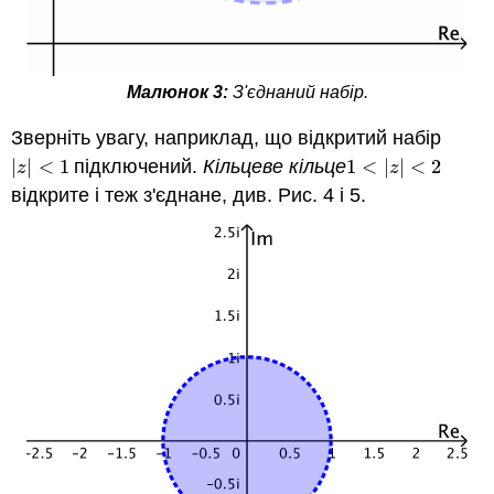
Малюнок 3:
З'єднаний набір.
Зверніть увагу, наприклад, що відкритий набір
|
|
<
1
підключений.
Кільцеве кільце
1
<
|
|
<
2
|
z
|
<
1
1
<
|
z
|
<
2
z
z
відкрите і теж з'єднане, див. Рис. 4 і 5.