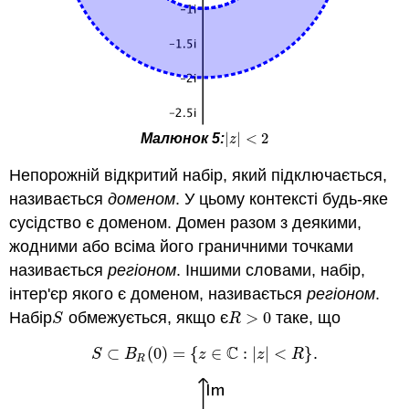
|
|
<
2
Малюнок 5:
|
z
|
<
2
z
Непорожній відкритий набір, який підключається,
називається
доменом
. У цьому контексті будь-яке
сусідство є доменом. Домен разом з деякими,
жодними або всіма його граничними точками
називається
регіоном
. Іншими словами, набір,
інтер'єр якого є доменом, називається
регіоном
.
Набір
обмежується, якщо є
>
0
таке, що
S
R
>
0
S
R
C
⊂
(
0
)
=
{
∈
:
|
|
<
}
.
S
⊂
B
R
(
0
)
=
{
z
∈
C
:
|
z
|
<
R
}
S
B
z
z
R
R