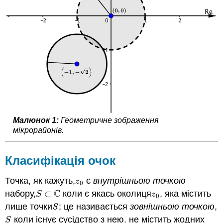
Малюнок 1:
Геометричне зображення
мікрорайонів.
Класифікація очок
Точка, як кажуть,
є
внутрішньою точкою
z
0
z
0
C
набору,
⊂
коли є якась околиця
, яка містить
S
⊂
C
z
0
S
z
0
лише точки
; це називається
зовнішньою точкою
,
S
S
коли існує сусідство з нею. не містить жодних
S
S