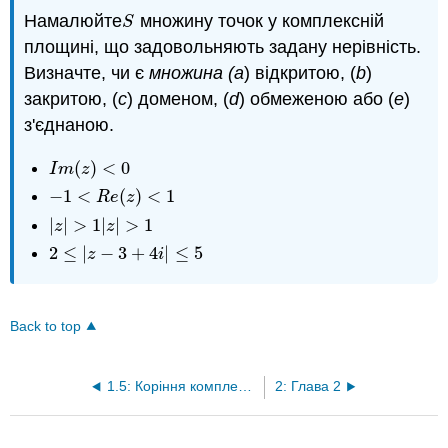
Намалюйте
множину точок у комплексній
S
S
площині, що задовольняють задану нерівність.
Визначте, чи є
множина (a
) відкритою, (
b
)
закритою, (
c
) доменом, (
d
) обмеженою або (
e
)
з'єднаною.
(
)
<
0
I
m
(
z
)
<
0
I
m
z
−
1
<
(
)
<
1
−
1
<
R
e
(
z
)
<
1
R
e
z
|
|
>
1
|
|
>
1
|
z
|
>
1
|
z
|
>
1
z
z
2
≤
|
−
3
+
4
|
≤
5
2
≤
|
z
−
3
+
4
i
|
≤
5
z
i
Back to top
1.5: Коріння комплексних чисел
2: Глава 2