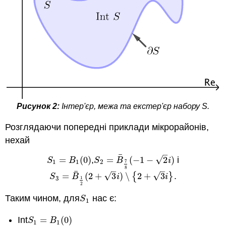
Рисунок 2:
Інтер'єр, межа та екстер'єр набору S.
Розглядаючи попередні приклади мікрорайонів,
нехай
–
¯
√
=
(
0
)
,
=
(
−
1
−
2
)
і
S
1
=
B
1
(
0
)
S
2
=
B
¯
7
8
(
−
1
−
2
i
)
S
B
S
B
i
1
1
2
7
8
–
–
¯
√
√
=
(
2
+
3
)
∖
{
2
+
3
}
.
S
3
=
B
¯
1
2
(
2
+
3
i
)
∖
{
2
+
3
i
}
S
B
i
i
3
1
2
Таким чином, для
нас є:
S
1
S
1
Int
=
(
0
)
S
1
=
B
1
(
0
)
S
B
1
1