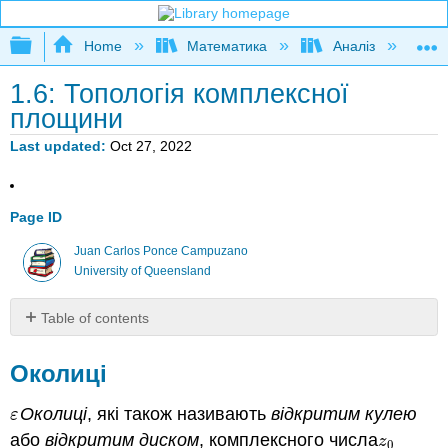
Expand/collapse global hierarchy
Home
Математика
Аналіз
К
1.6: Топологія комплексної
площини
Last updated
Oct 27, 2022
Page ID
Juan Carlos Ponce Campuzano
University of Queensland
Table of contents
Околиці
Околиці
Класифікація
очок
Околиці
, які також називають
відкритим кулею
Топологічний
ε
ε
простір
або
відкритим диском
, комплексного числа
z
0
z
0