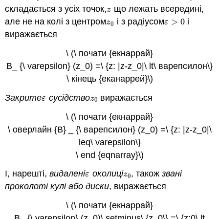
складається з усіх точок,
що лежать всередині,
z
z
але не на колі з центром
і з радіусом
>
0
і
z
0
ε
>
0
z
ε
0
виражається
\ (\ почати {екнаррай}
B_ {\ varepsilon} (z_0) =\ {z: |z-z_0|\ lt\ варепсилон\}
\ кінець {еканаррей}\)
Закрите
сусідство
виражається
ε
z
0
ε
z
0
\ (\ почати {екнаррай}
\ оверлайн {B} _ {\ варепсилон} (z_0) =\ {z: |z-z_0|\
leq\ varepsilon\}
\ end {eqnarray}\)
І, нарешті,
видалені
околиці
, також
звані
ε
z
0
ε
z
0
проколоті кулі або диски
, виражається
\ (\ почати {екнаррай}
B_ {\ varepsilon} (z_0)\ setminus\ {z_0\} =\ {z:0\ lt