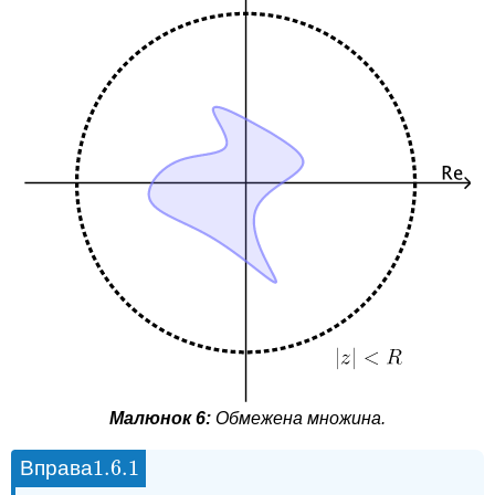
Малюнок 6:
Обмежена множина.
1.6.
1
Вправа
1.6.
1