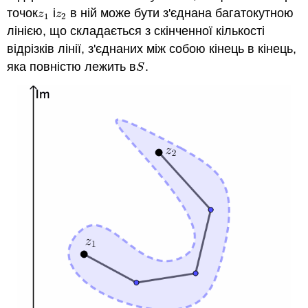
точок
і
в ній може бути з'єднана багатокутною
z
1
z
2
z
z
1
2
лінією, що складається з скінченної кількості
відрізків лінії, з'єднаних між собою кінець в кінець,
яка повністю лежить в
.
S
S