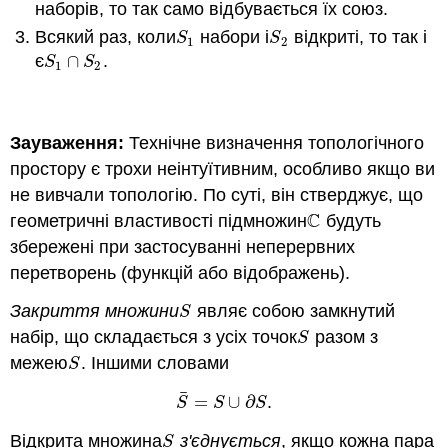
наборів, то так само відбувається їх союз.
Всякий раз, коли
набори і
відкриті, то так і
S
1
S
2
S
S
1
2
є
∩
.
S
1
∩
S
2
S
S
1
2
Зауваження:
Технічне визначення топологічного
простору є трохи неінтуїтивним, особливо якщо ви
не вивчали топологію. По суті, він стверджує, що
C
геометричні властивості підмножин
будуть
C
збережені при застосуванні неперервних
перетворень (функцій або відображень).
Закриття множини
являє собою замкнутий
S
S
набір, що складається з усіх точок
разом з
S
S
межею
. Іншими словами
S
S
¯
=
∪
∂
.
S
¯
=
S
∪
∂
S
S
S
S
Відкрита множина
з'єднується
, якщо кожна пара
S
S