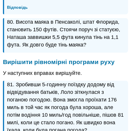
Відповідь
80. Висота маяка в Пенсаколі, штат Флорида,
становить 150 футів. Стоячи поруч зі статуєю,
Наташа заввишки 5,5 фута кинула тінь на 1,1
фута. Як довго буде тінь маяка?
Вирішити рівномірні програми руху
У наступних вправах вирішуйте.
81. Зробивши 5-годинну поїздку додому від
відвідування батьків, Лоло зіткнулася з
поганою погодою. Вона змогла проїхати 176
миль в той час як погода була хороша, але
потім водіння 10 миль/год повільніше, пішов 81
милі, коли це стало погано. Як швидко вона
їхала, коли була погана погода?