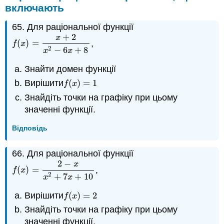
включають
65. Для раціональної функції
+
2
x
(
)
=
,
f
(
x
)
=
x
+
2
x
2
−
6
x
+
8
f
x
2
−
6
+
8
x
x
Знайти домен функції
Вирішити
(
)
=
1
f
(
x
)
=
1
f
x
Знайдіть точки на графіку при цьому
значенні функції.
Відповідь
66. Для раціональної функції
2
−
x
(
)
=
,
f
(
x
)
=
2
−
x
x
2
+
7
x
+
10
f
x
2
+
7
+
10
x
x
Вирішити
(
)
=
2
f
(
x
)
=
2
f
x
Знайдіть точки на графіку при цьому
значенні функції.