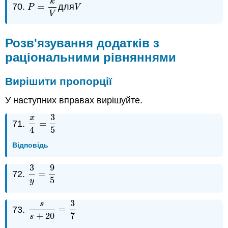
k
70.
=
для
P
=
k
V
V
P
V
V
Розв'язування додатків з
раціональними рівняннями
Вирішити пропорції
У наступних вправах вирішуйте.
3
x
71.
=
x
4
=
3
5
4
5
Відповідь
3
9
72.
=
3
y
=
9
5
5
y
3
s
73.
=
s
s
+
20
=
3
7
+
20
7
s