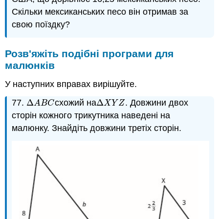
Скільки мексиканських песо він отримав за
свою поїздку?
Розв'яжіть подібні програми для
малюнків
У наступних вправах вирішуйте.
77.
Δ
схожий на
Δ
. Довжини двох
Δ
A
B
C
Δ
X
Y
Z
A
B
C
X
Y
Z
сторін кожного трикутника наведені на
малюнку. Знайдіть довжини третіх сторін.