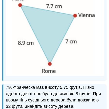
79. Франческа має висоту 5,75 футів. Пізно
одного дня її тінь була довжиною 8 футів. При
цьому тінь сусіднього дерева була довжиною
32 фути. Знайдіть висоту дерева.