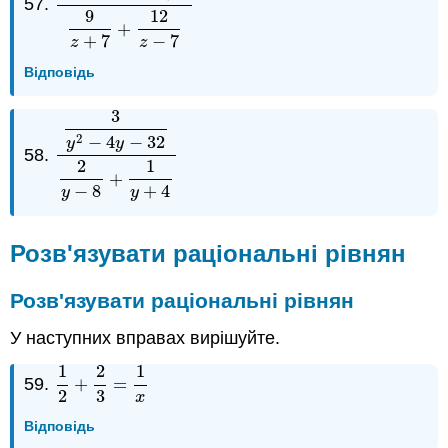
57.
2
z
2
−
49
+
1
z
+
7
9
z
+
7
+
12
z
−
7
9
12
+
+
7
−
7
z
z
Відповідь
3
2
−
4
−
32
y
y
58.
3
y
2
−
4
y
−
32
2
y
−
8
+
1
y
+
4
2
1
+
−
8
+
4
y
y
Розв'язувати раціональні рівнян
Розв'язувати раціональні рівнян
У наступних вправах вирішуйте.
1
2
1
59.
+
=
1
2
+
2
3
=
1
x
2
3
x
Відповідь