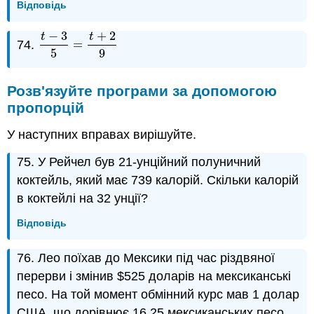
Відповідь
−
3
+
2
t
t
74.
=
t
−
3
5
=
t
+
2
9
5
9
Розв'язуйте програми за допомогою
пропорцій
У наступних вправах вирішуйте.
75. У Рейчел був 21-унційний полуничний
коктейль, який має 739 калорій. Скільки калорій
в коктейлі на 32 унції?
Відповідь
76. Лео поїхав до Мексики під час різдвяної
перерви і змінив $525 доларів на мексиканські
песо. На той момент обмінний курс мав 1 долар
США, що дорівнює 16,25 мексиканських песо.