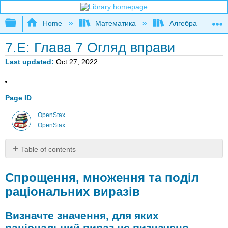
Expand/collapse global hierarchy
Home
Математика
Алгебра
7.E: Глава 7 Огляд вправи
Last updated
Oct 27, 2022
Page ID
OpenStax
OpenStax
Table of contents
Спрощення,
множення
Спрощення, множення та поділ
та
раціональних виразів
поділ
раціональних
Визначте значення, для яких
виразів
раціональний вираз не визначено