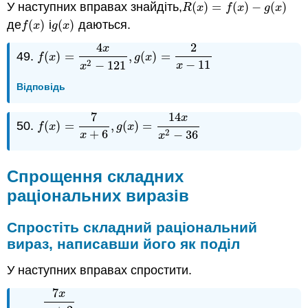
У наступних вправах знайдіть,
(
)
=
(
)
−
(
)
R
(
x
)
=
f
(
x
)
−
g
(
x
)
R
x
f
x
g
x
де
(
)
і
(
)
даються.
f
(
x
)
g
(
x
)
f
x
g
x
4
2
x
49.
(
)
=
,
(
)
=
f
(
x
)
=
4
x
x
2
−
121
,
g
(
x
)
=
2
x
−
11
f
x
g
x
2
−
11
−
121
x
x
Відповідь
7
14
x
50.
(
)
=
,
(
)
=
f
(
x
)
=
7
x
+
6
,
g
(
x
)
=
14
x
x
2
−
36
f
x
g
x
2
+
6
−
36
x
x
Спрощення складних
раціональних виразів
Спростіть складний раціональний
вираз, написавши його як поділ
У наступних вправах спростити.
7
x