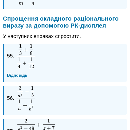
m
n
Спрощення складного раціонального
виразу за допомогою РК-дисплея
У наступних вправах спростити.
1
1
+
3
8
55.
1
3
+
1
8
1
4
+
1
12
1
1
+
4
12
Відповідь
3
1
−
2
b
a
56.
3
a
2
−
1
b
1
a
+
1
b
2
1
1
+
2
a
b
2
1
+
2
+
7
−
49
z
z