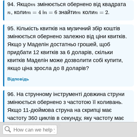
94. Якщо
змінюється обернено від квадрата
m
m
, коли
=
4
і
=
6
знайти
коли
=
2
.
n
m
=
4
n
=
6
m
n
=
2
n
m
n
m
n
95. Кількість квитків на музичний збір коштів
змінюється обернено залежно від ціни квитків.
Якщо у Маделін достатньо грошей, щоб
придбати 12 квитків за 6 доларів, скільки
квитків Маделін може дозволити собі купити,
якщо ціна зросла до 8 доларів?
Відповідь
96. На струнному інструменті довжина струни
змінюється обернено з частотою її коливань.
Якщо 11-дюймова струна на скрипці має
частоту 360 циклів в секунду, яку частоту має
12-дюймова струна?