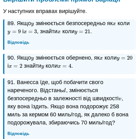
У наступних вправах вирішуйте.
89. Якщо
змінюється безпосередньо як
коли
y
x
y
x
=
9
і
=
3
, знайти
коли
=
21
.
y
=
9
x
=
3
x
y
=
21
y
x
x
y
Відповідь
90. Якщо
змінюється обернено, як
коли
=
20
y
x
y
=
20
y
x
y
і
=
2
знайти
коли
=
4
.
x
=
2
y
x
=
4
x
y
x
91. Ванесса їде, щоб побачити свого
нареченого. Відстань
, змінюється
d
d
безпосередньо в залежності від швидкості
,
v
v
яку вона їздить. Якщо вона подорожує 258
миль за кермом 60 миль/год, як далеко б вона
подорожувала, збираючись 70 миль/год?
Відповідь