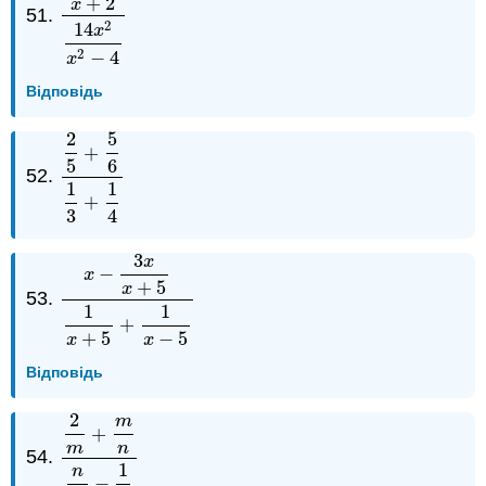
+
2
x
51.
7
x
x
+
2
14
x
2
x
2
−
4
2
14
x
2
−
4
x
Відповідь
2
5
+
5
6
52.
2
5
+
5
6
1
3
+
1
4
1
1
+
3
4
3
x
−
x
+
5
x
53.
x
−
3
x
x
+
5
1
x
+
5
+
1
x
−
5
1
1
+
+
5
−
5
x
x
Відповідь
2
m
+
m
n
54.
2
m
+
m
n
n
m
−
1
n
1
n
−