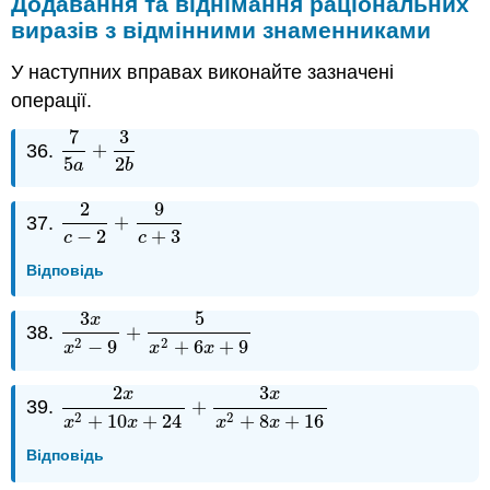
Додавання та віднімання раціональних
виразів з відмінними знаменниками
У наступних вправах виконайте зазначені
операції.
7
3
36.
+
7
5
a
+
3
2
b
5
2
a
b
2
9
37.
+
2
c
−
2
+
9
c
+
3
−
2
+
3
c
c
Відповідь
3
5
x
38.
+
3
x
x
2
−
9
+
5
x
2
+
6
x
+
9
2
2
−
9
+
6
+
9
x
x
x
2
3
x
x
39.
+
2
x
x
2
+
10
x
+
24
+
3
x
x
2
+
8
x
+
16
2
2
+
10
+
24
+
8
+
16
x
x
x
x
Відповідь