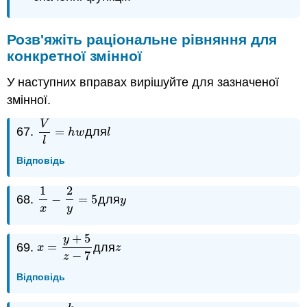
Розв'яжіть раціональне рівняння для
конкретної змінної
У наступних вправах вирішуйте для зазначеної
змінної.
V
67.
=
для
V
l
=
h
w
l
h
w
l
l
Відповідь
1
2
68.
−
=
5
для
1
x
−
2
y
=
5
y
y
x
y
+
5
y
69.
=
для
x
=
y
+
5
z
−
7
z
x
z
−
7
z
Відповідь