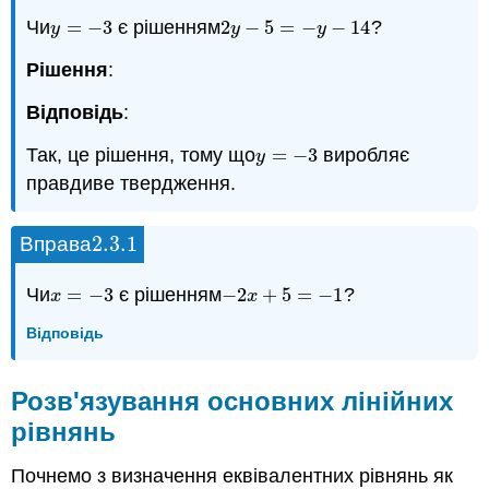
Чи
=
−
3
є рішенням
2
−
5
=
−
−
14
?
y
=
−
3
2
y
−
5
=
−
y
−
14
y
y
y
Рішення
:
Відповідь
:
Так, це рішення, тому що
=
−
3
виробляє
y
=
−
3
y
правдиве твердження.
2.3.
1
Вправа
2.3.
1
Чи
=
−
3
є рішенням
−
2
+
5
=
−
1
?
x
=
−
3
−
2
x
+
5
=
−
1
x
x
Відповідь
Розв'язування основних лінійних
рівнянь
Почнемо з визначення еквівалентних рівнянь як