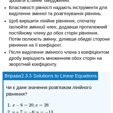
зробити істинне твердження.
Властивості рівності надають інструменти для
виділення змінної та розв'язування рівнянь.
Щоб вирішити лінійне рівняння, спочатку
ізолюйте
змінний член
, додавши протилежний
постійному члену до обох сторін рівняння.
Потім ізолюють
змінну
, діливши обидві сторони
рівняння на її коефіцієнт.
Після виділення змінного члена з коефіцієнтом
дробу вирішують множенням обох сторін на
зворотний коефіцієнту.
2.3.
5
Вправа
Solutions to Linear Equations
2.3.
5
Чи є дане значення розв'язком лінійного
рівняння?
−
6
=
20
;
=
26
x
−
6
=
20
;
x
=
26
x
x
+
7
=
−
6
;
=
−
13
y
+
7
=
−
6
;
y
=
−
13
y
y