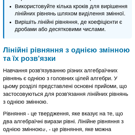
Використовуйте кілька кроків для вирішення
лінійних рівнянь шляхом виділення змінної.
Вирішіть лінійні рівняння, де коефіцієнти є
дробами або десятковими числами.
Лінійні рівняння з однією змінною
та їх розв'язки
Навчання розв'язуванню різних алгебраїчних
рівнянь є однією з головних цілей алгебри. У
цьому розділі представлені основні прийоми, що
застосовуються для розв'язання лінійних рівнянь
з однією змінною.
Рівняння - це твердження, яке вказує на те, що
два алгебраїчні вирази рівні. Лінійне рівняння з
однією змінною
, - це рівняння, яке можна
x
x