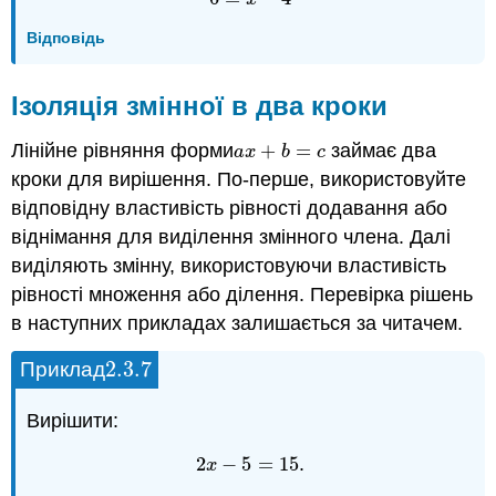
Відповідь
Ізоляція змінної в два кроки
Лінійне рівняння форми
+
=
займає два
a
x
+
b
=
c
a
x
b
c
кроки для вирішення. По-перше, використовуйте
відповідну властивість рівності додавання або
віднімання для виділення змінного члена. Далі
виділяють змінну, використовуючи властивість
рівності множення або ділення. Перевірка рішень
в наступних прикладах залишається за читачем.
2.3.
7
Приклад
2.3.
7
Вирішити:
2
−
5
=
15
.
2
x
−
5
=
15
x