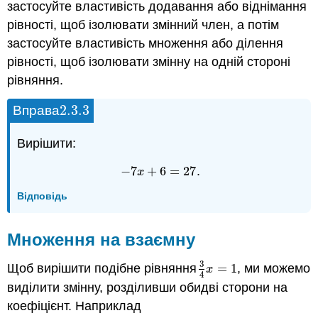
застосуйте властивість додавання або віднімання
рівності, щоб ізолювати змінний член, а потім
застосуйте властивість множення або ділення
рівності, щоб ізолювати змінну на одній стороні
рівняння.
2.3.
3
Вправа
2.3.
3
Вирішити:
−
7
+
6
=
27
.
−
7
x
+
6
=
27
x
Відповідь
Множення на взаємну
3
Щоб вирішити подібне рівняння
=
1
, ми можемо
3
4
x
=
1
x
4
виділити змінну, розділивши обидві сторони на
коефіцієнт. Наприклад