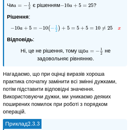
1
Чи
=
−
є рішенням
−
10
+
5
=
25
?
a
=
−
1
2
−
10
a
+
5
=
25
a
a
2
Рішення
:
1
−
10
+
5
=
−
10
(
−
)
+
5
=
5
+
5
=
10
≠
25
−
10
a
+
5
=
−
10
(
−
1
2
)
+
5
=
5
+
5
=
10
≠
25
x
a
x
2
Відповідь
:
1
Ні, це не рішення, тому що
=
−
не
a
=
−
1
2
a
2
задовольняє рівнянню.
Нагадаємо, що при оцінці виразів хороша
практика спочатку замінити всі змінні дужками,
потім підставити відповідні значення.
Використовуючи дужки, ми уникаємо деяких
поширених помилок при роботі з порядком
операцій.
2.3.
3
Приклад
2.3.
3