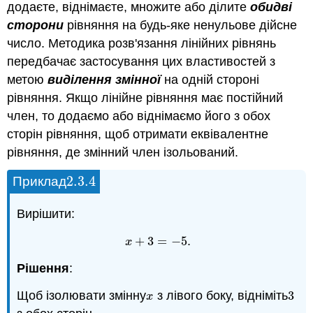
додаєте, віднімаєте, множите або ділите
обидві
сторони
рівняння на будь-яке ненульове дійсне
число. Методика розв'язання лінійних рівнянь
передбачає застосування цих властивостей з
метою
виділення змінної
на одній стороні
рівняння. Якщо лінійне рівняння має постійний
член, то додаємо або віднімаємо його з обох
сторін рівняння, щоб отримати еквівалентне
рівняння, де змінний член ізольований.
2.3.
4
Приклад
2.3.
4
Вирішити:
+
3
=
−
5
.
x
+
3
=
−
5
x
Рішення
:
Щоб ізолювати змінну
з лівого боку, відніміть
3
x
3
x