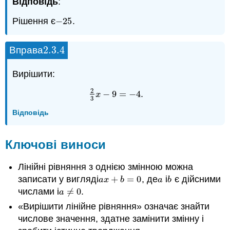
Відповідь
:
Рішення є
−
25
.
−
25
2.3.
4
Вправа
2.3.
4
Вирішити:
2
−
9
=
−
4
.
2
3
x
−
9
=
−
4
x
3
Відповідь
Ключові виноси
Лінійні рівняння з однією змінною можна
записати у вигляді
+
=
0
, де
і
є дійсними
a
x
+
b
=
0
a
b
a
x
b
a
b
числами і
≠
0
.
a
≠
0
a
«Вирішити лінійне рівняння» означає знайти
числове значення, здатне замінити змінну і