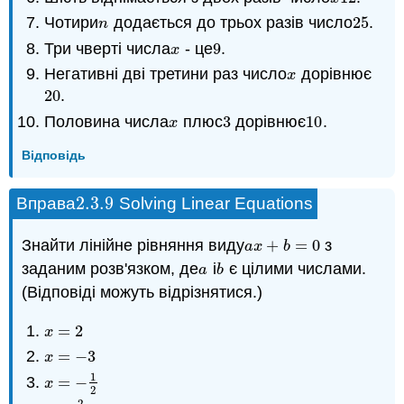
Чотири
додається до трьох разів число
25
.
n
25
n
Три чверті числа
- це
9
.
x
9
x
Негативні дві третини раз число
дорівнює
x
x
20
.
20
Половина числа
плюс
3
дорівнює
10
.
x
3
10
x
Відповідь
2.3.
9
Вправа
Solving Linear Equations
2.3.
9
Знайти лінійне рівняння виду
+
=
0
з
a
x
+
b
=
0
a
x
b
заданим розв'язком, де
і
є цілими числами.
a
b
a
b
(Відповіді можуть відрізнятися.)
=
2
x
=
2
x
=
−
3
x
=
−
3
x
1
=
−
x
=
−
1
2
x
2