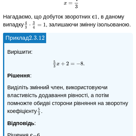
=
x
3
Нагадаємо, що добуток зворотних є
1
, в даному
1
3
4
випадку
⋅
=
1
, залишаючи змінну ізольованою.
4
3
⋅
3
4
=
1
3
4
2.3.
12
Приклад
2.3.
12
Вирішити:
5
+
2
=
−
8
.
5
3
x
+
2
=
−
8
x
3
Рішення
:
Виділіть змінний член, використовуючи
властивість додавання рівності, а потім
помножте обидві сторони рівняння на зворотну
5
коефіцієнту
.
5
3
3
Відповідь
:
Рішення є
−
6
.
−
6