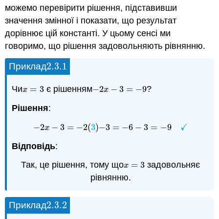
можемо перевірити рішення, підставивши
значення змінної і показати, що результат
дорівнює цій константі. У цьому сенсі ми
говоримо, що рішення задовольняють рівнянню.
2.3.
1
Приклад
2.3.
1
Чи
=
3
є рішенням
−
2
−
3
=
−
9
?
x
=
3
−
2
x
−
3
=
−
9
x
x
Рішення
:
✓
−
2
−
3
=
−
2
(
3
)
−
3
=
−
6
−
3
=
−
9
−
2
x
−
3
=
−
2
(
3
)
−
3
=
−
6
−
3
=
−
9
✓
x
Відповідь
:
Так, це рішення, тому що
=
3
задовольняє
x
=
3
x
рівнянню.
2.3.
2
Приклад
2.3.
2