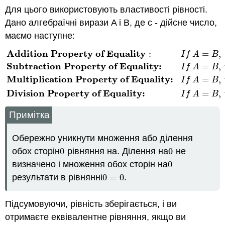
Для цього використовують властивості рівності.
Дано алгебраїчні вирази A і B, де c - дійсне число,
маємо наступне:
Addition Property of Equality
:
=
,
I
f
A
B
Subtraction Property of Equality:
=
,
I
f
A
B
Addition Property of Equality
:
I
f
A
=
B
,
t
h
e
n
A
+
c
=
B
+
c
Subtr
Multiplication Property of Equality:
=
,
I
f
A
B
Division Property of Equality:
=
,
I
f
A
B
Примітка
Обережно уникнути множення або ділення
обох сторін
0
рівняння на. Ділення на
0
не
0
0
визначено і множення обох сторін на
0
0
результати в рівнянні
0
=
0
.
0
=
0
Підсумовуючи, рівність зберігається, і ви
отримаєте еквівалентне рівняння, якщо ви