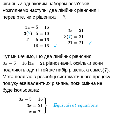
рівнянь з однаковим набором розв'язків.
Розглянемо наступні два лінійних рівняння і
перевірте, чи є рішення
=
7
.
x
=
7
x
3
−
5
=
16
x
3
=
21
x
3
(
7
)
−
5
=
16
3
(
7
)
=
21
3
x
−
5
=
16
3
(
7
)
−
5
=
16
21
−
5
=
16
16
=
16
✓
3
x
=
21
3
(
7
21
−
5
=
16
✓
21
=
21
✓
16
=
16
Тут ми бачимо, що два лінійних рівняння
3
−
5
=
16
і
3
=
21
рівнозначні, оскільки вони
3
x
−
5
=
16
3
x
=
21
x
x
поділяють один і той же набір рішень, а саме,
{
7
}
.
{
7
}
Мета полягає в розробці систематичного процесу
пошуку еквівалентних рівнянь, поки змінна не
буде ізольована:
⎫
3
−
5
=
16
x
⎬
⎭
3
=
21
3
x
−
5
=
16
3
x
=
21
x
=
7
}
E
q
u
i
v
a
l
e
n
t
e
q
u
a
t
i
o
n
s
E
q
u
i
v
a
l
e
n
t
e
q
u
a
t
i
o
n
s
x
=
7
x