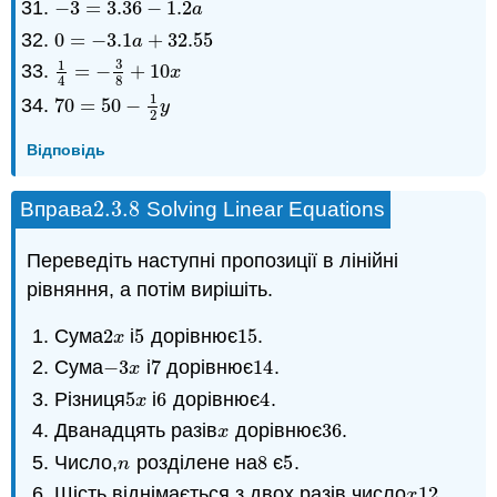
−
3
=
3.36
−
1.2
−
3
=
3.36
−
1.2
a
a
0
=
−
3.1
+
32.55
0
=
−
3.1
a
+
32.55
a
3
1
=
−
+
10
1
4
=
−
3
8
+
10
x
x
8
4
1
70
=
50
−
70
=
50
−
1
2
y
y
2
Відповідь
2.3.
8
Вправа
Solving Linear Equations
2.3.
8
Переведіть наступні пропозиції в лінійні
рівняння, а потім вирішіть.
Сума
2
і
5
дорівнює
15
.
2
x
5
15
x
Сума
−
3
і
7
дорівнює
14
.
−
3
x
7
14
x
Різниця
5
і
6
дорівнює
4
.
5
x
6
4
x
Дванадцять разів
дорівнює
36
.
x
36
x
Число,
розділене на
8
є
5
.
n
8
5
n
Шість віднімається з двох разів число
12
.
x
12
x