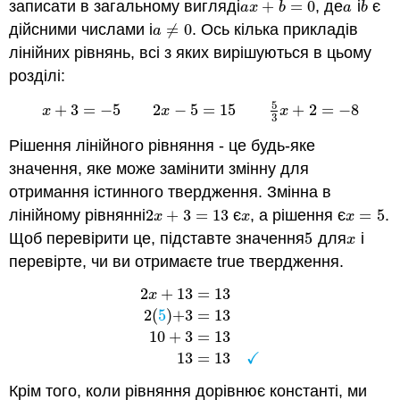
записати в загальному вигляді
+
=
0
, де
і
є
a
x
+
b
=
0
a
b
a
x
b
a
b
дійсними числами і
≠
0
. Ось кілька прикладів
a
≠
0
a
лінійних рівнянь, всі з яких вирішуються в цьому
розділі:
5
+
3
=
−
5
2
−
5
=
15
+
2
=
−
8
x
+
3
=
−
5
2
x
−
5
=
15
5
3
x
+
2
=
−
8
x
x
x
3
Рішення лінійного рівняння - це будь-яке
значення, яке може замінити змінну для
отримання істинного твердження. Змінна в
лінійному рівнянні
2
+
3
=
13
є
, а рішення є
=
5
.
2
x
+
3
=
13
x
x
=
5
x
x
x
Щоб перевірити це, підставте значення
5
для
і
5
x
x
перевірте, чи ви отримаєте true твердження.
2
+
13
=
13
x
2
(
5
)
+
3
=
13
2
x
+
13
=
13
2
(
5
)
+
3
=
13
10
+
3
=
13
13
=
13
10
+
3
=
13
✓
13
=
13
Крім того, коли рівняння дорівнює константі, ми