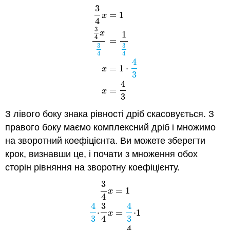
3
=
1
x
4
3
x
1
4
=
3
3
3
4
x
=
1
3
4
x
3
4
=
1
3
4
x
=
1
⋅
4
3
x
=
4
3
4
4
4
=
1
⋅
x
3
4
=
x
3
З лівого боку знака рівності дріб скасовується. З
правого боку маємо комплексний дріб і множимо
на зворотний коефіцієнта. Ви можете зберегти
крок, визнавши це, і почати з множення обох
сторін рівняння на зворотну коефіцієнту.
3
=
1
x
4
4
3
4
3
4
x
=
1
4
3
⋅
3
4
x
=
4
3
⋅
1
x
=
4
3
⋅
=
⋅
1
x
3
4
3
4