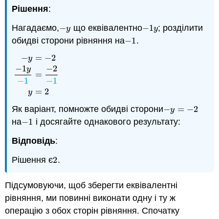
Рішення
:
Нагадаємо,
−
що еквівалентно
−
1
; розділити
−
y
−
1
y
y
y
обидві сторони рівняння на
−
1
.
−
1
−
=
−
2
y
−
1
−
2
y
=
−
y
=
−
2
−
1
y
−
1
=
−
2
−
1
y
=
2
−
1
−
1
=
2
y
Як варіант, помножте обидві сторони
−
=
−
2
−
y
=
−
2
y
на
−
1
і досягайте однакового результату:
−
1
Відповідь
:
Рішення є
2
.
2
Підсумовуючи, щоб зберегти еквівалентні
рівняння, ми повинні виконати одну і ту ж
операцію з обох сторін рівняння. Спочатку