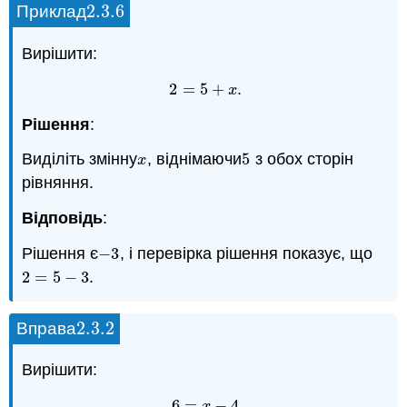
2.3.
6
Приклад
2.3.
6
Вирішити:
2
=
5
+
.
2
=
5
+
x
x
Рішення
:
Виділіть змінну
, віднімаючи
5
з обох сторін
x
5
x
рівняння.
Відповідь
:
Рішення є
−
3
, і перевірка рішення показує, що
−
3
2
=
5
−
3
.
2
=
5
−
3
2.3.
2
Вправа
2.3.
2
Вирішити:
6
=
−
4
6
=
x
−
4
x