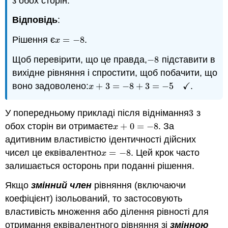
з обох сторін.
Відповідь
:
Рішення є
=
−
8
.
x
=
−
8
x
Щоб перевірити, що це правда,
−
8
підставити в
−
8
вихідне рівняння і спростити, щоб побачити, що
✓
воно задоволено:
+
3
=
−
8
+
3
=
−
5
.
x
+
3
=
−
8
+
3
=
−
5
✓
x
У попередньому прикладі після віднімання
3
з
3
обох сторін ви отримаєте
+
0
=
−
8
. За
x
+
0
=
−
8
x
адитивним властивістю ідентичності дійсних
чисел це еквівалентно
=
−
8
. Цей крок часто
x
=
−
8
x
залишається осторонь при поданні рішення.
Якщо
змінний член
рівняння (включаючи
коефіцієнт) ізольований, то застосовують
властивість множення або ділення рівності для
отримання еквівалентного рівняння зі
змінною