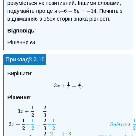
розуміється як позитивний. Іншими словами,
подумайте про це як
+
6
−
5
=
−
14
. Почніть з
+
6
−
5
y
=
−
14
y
віднімання
6
з обох сторін знака рівності.
6
Відповідь
:
Рішення є
4
.
4
2.3.
10
Приклад
2.3.
10
Вирішити:
1
2
3
+
=
.
3
x
+
1
2
=
2
3
x
3
2
Рішення
:
1
2
3
+
=
x
2
3
1
1
2
1
1
3
+
−
=
−
x
S
u
b
t
r
a
c
t
2
2
3
2
2
2
⋅
2
1
⋅
3