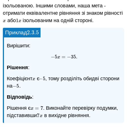
ізольованою. Іншими словами, наша мета -
отримати еквівалентне рівняння зі знаком рівності
або
1
ізольованим на одній стороні.
x
1
x
x
x
2.3.
5
Приклад
2.3.
5
Вирішити:
−
5
=
−
35
.
−
5
x
=
−
35
x
Рішення
:
Коефіцієнт
є
–
5
, тому розділіть обидві сторони
x
–
5
x
на
−
5
.
−
5
Відповідь
:
Рішення є
=
7
. Виконайте перевірку подумки,
x
=
7
x
підставивши
7
в вихідне рівняння.
7
x
x