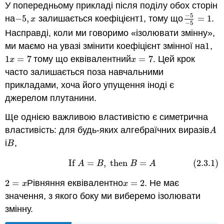
У попередньому прикладі після поділу обох сторін
−
5
на
−
5
,
залишається коефіцієнт
1
, тому що
=
1
.
−
5
,
x
1
−
5
−
5
=
1
x
−
5
Насправді, коли ми говоримо «ізолювати змінну»,
ми маємо на увазі змінити коефіцієнт змінної на
1
,
1
1
=
7
тому що еквівалентний
=
7
. Цей крок
1
x
=
7
x
=
7
x
x
часто залишається поза навчальними
прикладами, хоча його упущення іноді є
джерелом плутанини.
Ще однією важливою властивістю є симетрична
властивість: для будь-яких алгебраїчних виразів
A
A
і
,
B
B
If
=
,
then
=
(2.3.1)
(2.3.1)
If
A
=
B
,
then
B
=
A
A
B
B
A
2
=
Рівняння еквівалентно
=
2
. Не має
2
=
x
x
=
2
x
x
значення, з якого боку ми виберемо ізолювати
змінну.