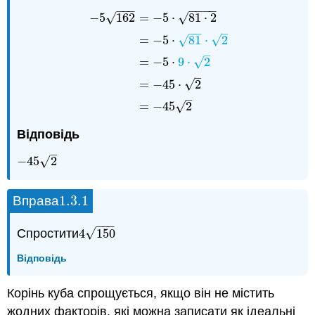
−
−
−
−
−
−
−
−
5
162
=
−
5
⋅
81
⋅
2
√
√
−
−
–
√
=
−
5
⋅
81
⋅
2
√
–
√
−
5
162
=
−
5
=
⋅
81
−
5
⋅
2
⋅
=
9
−
⋅
5
⋅
81
2
⋅
2
=
−
5
⋅
9
⋅
2
=
−
45
⋅
2
–
√
=
−
45
⋅
2
–
√
=
−
45
2
Відповідь
–
√
−
45
2
−
45
2
1.3.
1
Вправа
1.3.
1
−
−
−
√
Спростити
4
150
4
150
Відповідь
Корінь куба спрощується, якщо він не містить
жодних факторів, які можна записати як ідеальні