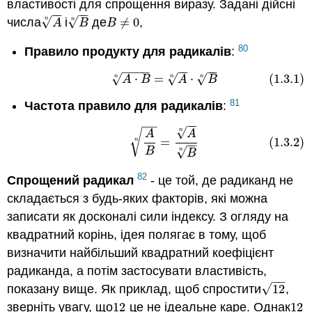
властивості для спрощення виразу. Задані дійсні
−
−
−
−
√
√
n
n
числа
і
де
≠
0
,
A
n
B
n
B
≠
0
A
B
B
80
Правило продукту для радикалів
:
−
−
−
−
−
−
−
−
√
√
√
⋅
=
⋅
(1.3.1)
(1.3.1)
A
⋅
B
n
=
A
n
⋅
B
n
n
n
n
A
B
A
B
81
Частота правило для радикалів
:
−
−
−
−
√
n
√
(1.3.2)
A
B
n
=
A
n
B
n
A
A
=
(1.3.2)
n
−
−
√
n
B
B
82
Спрощений радикал
- це той, де радиканд не
складається з будь-яких факторів, які можна
записати як досконалі сили індексу. З огляду на
квадратний корінь, ідея полягає в тому, щоб
визначити найбільший квадратний коефіцієнт
радиканда, а потім застосувати властивість,
−
−
√
показану вище. Як приклад, щоб спростити
12
,
12
зверніть увагу, що
12
це не ідеальне каре. Однак
12
12
12