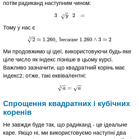
потім радиканд наступним чином:
3
2
=
3
y
x
2
=
y
√
x
Тому у нас є
–
3
√
2
≈
1.260
,
because
1.260
∧
3
≈
2
2
3
≈
1.260
,
because
1.260
∧
3
≈
2
Ми продовжимо ці ідеї, використовуючи будь-яке
ціле число як індекс пізніше в цьому курсі.
Важливо зазначити, що квадратний корінь має
індекс
2
; отже, такі еквівалентні:
2
−
−
−
−
=
a
2
=
a
2
√
√
a
a
Спрощення квадратних і кубічних
коренів
Не завжди буде так, що радиканд - це ідеальне
каре. Якщо ні, ми використовуємо наступні два