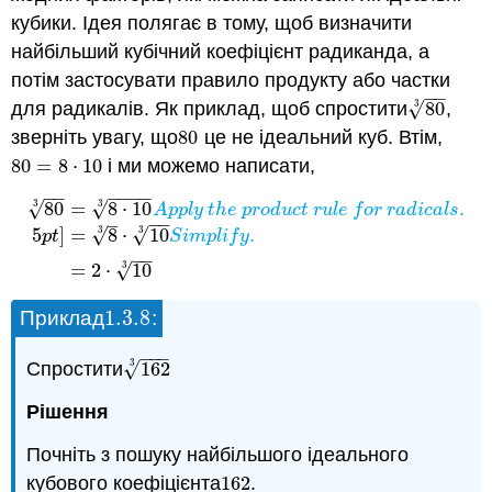
кубики. Ідея полягає в тому, щоб визначити
найбільший кубічний коефіцієнт радиканда, а
потім застосувати правило продукту або частки
−
−
3
√
для радикалів. Як приклад, щоб спростити
80
,
80
3
зверніть увагу, що
80
це не ідеальний куб. Втім,
80
80
=
8
⋅
10
і ми можемо написати,
80
=
8
⋅
10
−
−
−
−
−
−
3
3
80
=
8
⋅
10
.
√
√
80
3
=
8
⋅
10
3
A
p
p
l
y
t
h
e
p
r
o
d
u
c
t
r
u
l
e
f
o
r
r
a
d
i
c
a
l
s
.
5
p
t
]
=
8
3
⋅
10
3
A
p
p
l
y
t
h
e
p
r
o
d
u
c
t
r
u
l
e
f
o
r
r
a
d
i
c
a
l
s
−
−
–
3
3
5
]
=
8
⋅
10
.
√
√
p
t
S
i
m
p
l
i
f
y
−
−
3
=
2
⋅
10
√
1.3.
8
Приклад
:
1.3.
8
−
−
−
3
√
Спростити
162
162
3
Рішення
Почніть з пошуку найбільшого ідеального
кубового коефіцієнта
162
.
162