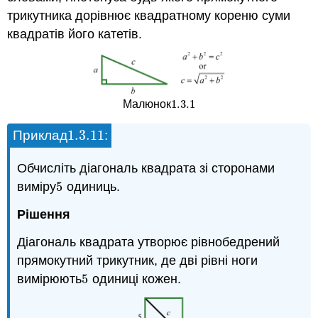
трикутника дорівнює квадратному кореню суми
квадратів його катетів.
1.3.
1
Малюнок
1.3.
1
1.3.
11
Приклад
:
1.3.
11
Обчисліть діагональ квадрата зі сторонами
виміру
5
одиниць.
5
Рішення
Діагональ квадрата утворює рівнобедрений
прямокутний трикутник, де дві рівні ноги
вимірюють
5
одиниці кожен.
5