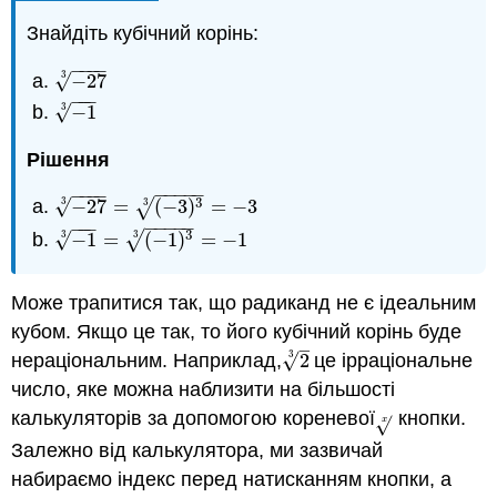
Знайдіть кубічний корінь:
−
−
−
−
3
√
−
27
−
27
3
−
−
−
3
√
−
1
−
1
3
Рішення
−
−
−
−
−
−
−
−
−
3
3
√
√
−
27
=
(
−
3
)
=
−
3
3
−
27
3
=
(
−
3
)
3
3
=
−
3
−
−
−
−
−
−
−
−
3
√
3
√
−
1
=
(
−
1
)
=
−
1
3
−
1
3
=
(
−
1
)
3
3
=
−
1
Може трапитися так, що радиканд не є ідеальним
кубом. Якщо це так, то його кубічний корінь буде
–
3
√
нераціональним. Наприклад,
2
це ірраціональне
2
3
число, яке можна наблизити на більшості
калькуляторів за допомогою кореневої
кнопки.
x
√
x
Залежно від калькулятора, ми зазвичай
набираємо індекс перед натисканням кнопки, а