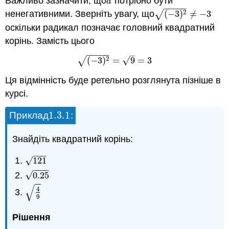
Важливо зазначити, що
потрібно бути
a
a
−
−
−
−
−
2
√
ненегативними. Зверніть увагу, що
(
−
3
)
≠
−
3
(
−
3
)
2
≠
−
3
оскільки радикал позначає головний квадратний
корінь. Замість цього
−
−
−
−
−
–
2
√
√
(
−
3
)
=
9
=
3
(
−
3
)
2
=
9
=
3
Ця відмінність буде ретельно розглянута пізніше в
курсі.
1.3.
1
Приклад
:
1.3.
1
Знайдіть квадратний корінь:
−
−
−
√
121
121
−
−
−
−
√
0.25
0.25
−
−
√
4
4
9
9
Рішення