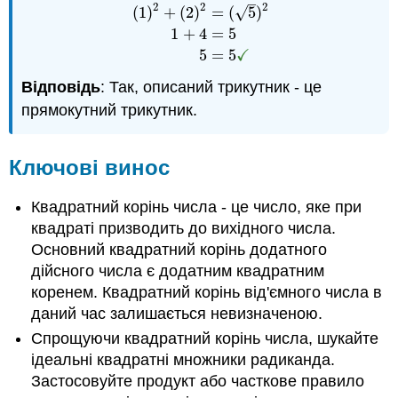
–
2
2
2
(
1
)
+
(
2
)
=
(
5
)
√
a
2
+
b
2
=
c
2
(
1
)
2
+
(
2
)
2
=
(
5
)
2
1
+
4
=
5
5
=
5
✓
1
+
4
=
5
✓
5
=
5
Відповідь
: Так, описаний трикутник - це
прямокутний трикутник.
Ключові винос
Квадратний корінь числа - це число, яке при
квадраті призводить до вихідного числа.
Основний квадратний корінь додатного
дійсного числа є додатним квадратним
коренем. Квадратний корінь від'ємного числа в
даний час залишається невизначеною.
Спрощуючи квадратний корінь числа, шукайте
ідеальні квадратні множники радиканда.
Застосовуйте продукт або часткове правило