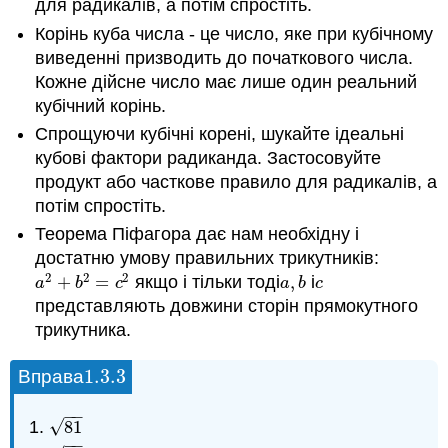
для радикалів, а потім спростіть.
Корінь куба числа - це число, яке при кубічному
виведенні призводить до початкового числа.
Кожне дійсне число має лише один реальний
кубічний корінь.
Спрощуючи кубічні корені, шукайте ідеальні
кубові фактори радиканда. Застосовуйте
продукт або часткове правило для радикалів, а
потім спростіть.
Теорема Піфагора дає нам необхідну і
достатню умову правильних трикутників:
2
2
2
+
=
якщо і тільки тоді
,
і
a
2
+
b
2
=
c
2
a
,
b
c
a
b
c
a
b
c
представляють довжини сторін прямокутного
трикутника.
1.3.
3
Вправа
1.3.
3
−
−
√
81
81
−
−