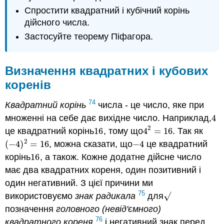
Спростити квадратний і кубічний корінь
дійсного числа.
Застосуйте теорему Піфагора.
Визначення квадратних і кубових
коренів
74
Квадратний корінь
числа - це число, яке при
множенні на себе дає вихідне число. Наприклад,
4
4
2
це квадратний корінь
16
, тому що
4
=
16
. Так як
16
4
2
=
16
2
(
−
4
)
=
16
, можна сказати, що
−
4
це квадратний
(
−
4
)
2
=
16
−
4
корінь
16
, а також. Кожне додатне дійсне число
16
має два квадратних кореня, один позитивний і
один негативний. З цієї причини ми
75
використовуємо
знак радикала
для
√
√
позначення
головного (невід'ємного)
76
квадратного кореня
і негативний знак перед