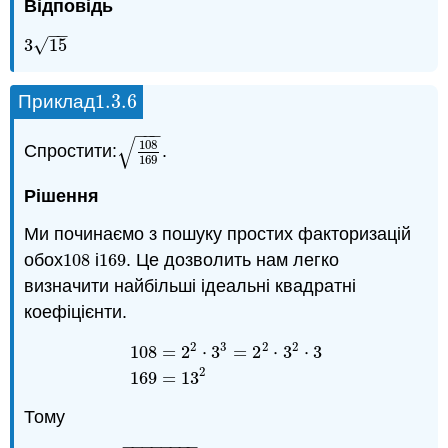
Відповідь
−
−
√
3
15
3
15
1.3.
6
Приклад
1.3.
6
−
−
−
√
108
Спростити:
.
108
169
169
Рішення
Ми починаємо з пошуку простих факторизацій
обох
108
і
169
. Це дозволить нам легко
108
169
визначити найбільші ідеальні квадратні
коефіцієнти.
2
3
2
2
108
=
2
⋅
3
=
2
⋅
3
⋅
3
108
=
2
2
⋅
3
3
=
2
2
⋅
3
2
⋅
3
169
=
13
2
2
169
=
13
Тому
−
−
−
−
−
−
−
−