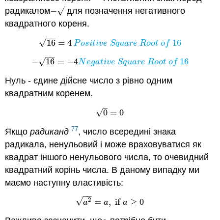
радикалом
−
√
для позначення негативного
−
√
квадратного кореня.
−
−
√
16
=
4
16
16
=
4
P
o
s
i
t
i
v
e
S
q
u
a
r
e
R
o
o
t
o
f
16
P
o
s
i
t
i
v
e
S
q
u
a
r
e
R
o
o
t
o
f
−
−
√
−
16
=
−
4
16
−
16
=
−
4
N
e
g
a
t
i
v
e
S
q
u
a
r
e
R
o
o
t
o
f
16
N
e
g
a
t
i
v
e
S
q
u
a
r
e
R
o
o
t
o
f
Нуль - єдине дійсне число з рівно одним
квадратним коренем.
–
√
0
=
0
0
=
0
77
Якщо
радиканд
, число всередині знака
радикала, ненульовий і може враховуватися як
квадрат іншого ненульового числа, то очевидний
квадратний корінь числа. В даному випадку ми
маємо наступну властивість:
−
−
√
2
=
,
if
≥
0
a
2
=
a
,
if
a
≥
0
a
a
a