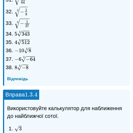
√
27
64
3
64
−
−
−
√
1
−
−
1
8
3
3
8
−
−
−
−
√
1
−
−
1
27
3
3
27
−
−
−
3
√
5
343
5
343
3
−
−
−
3
√
4
512
4
512
3
–
3
√
−
10
8
−
10
8
3
−
−
−
−
3
√
−
6
−
64
−
6
−
64
3
−
−
−
3
√
8
−
8
8
−
8
3
Відповідь
1.3.
4
Вправа
1.3.
4
Використовуйте калькулятор для наближення
до найближчої сотої.
–
√
3
3