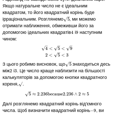
Якщо натуральне число не є ідеальним
квадратом, то його квадратний корінь буде
–
√
ірраціональним. Розглянемо
5
, ми можемо
5
отримати наближення, обмеживши його за
допомогою ідеальних квадратів
4
і
9
наступним
4
9
чином:
–
–
–
√
√
√
4
<
5
<
9
4
<
5
<
9
2
<
5
<
3
–
√
2
<
5
<
3
–
√
З цього робимо висновок, що
5
знаходиться десь
5
між
2
і
3
. Це число краще наблизити на більшості
2
3
калькуляторів за допомогою кнопки квадратного
кореня,
√
.
√
–
√
5
≈
2.236
b
e
c
a
u
s
e
2.236
∧
2
≈
5
5
≈
2.236
b
e
c
a
u
s
e
2.236
∧
2
≈
5
Далі розглянемо квадратний корінь від'ємного
числа. Щоб визначити квадратний корінь
−
9
, ви
−
9