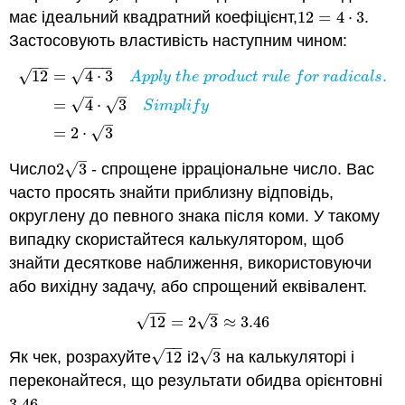
має ідеальний квадратний коефіцієнт,
12
=
4
⋅
3
.
12
=
4
⋅
3
Застосовують властивість наступним чином:
−
−
−
−
−
√
√
12
=
4
⋅
3
.
12
=
4
⋅
3
A
p
p
l
y
t
h
e
p
r
o
d
u
c
t
r
u
l
e
f
o
r
r
a
d
i
c
a
l
s
.
=
4
⋅
3
S
i
m
p
l
i
f
y
=
2
⋅
A
p
p
l
y
t
h
e
p
r
o
d
u
c
t
r
u
l
e
f
o
r
r
a
d
i
c
a
l
s
–
–
√
=
4
⋅
3
√
S
i
m
p
l
i
f
y
–
=
2
⋅
3
√
–
√
Число
2
3
- спрощене ірраціональне число. Вас
2
3
часто просять знайти приблизну відповідь,
округлену до певного знака після коми. У такому
випадку скористайтеся калькулятором, щоб
знайти десяткове наближення, використовуючи
або вихідну задачу, або спрощений еквівалент.
−
−
–
√
√
12
=
2
3
≈
3.46
12
=
2
3
≈
3.46
−
−
–
√
√
Як чек, розрахуйте
12
і
2
3
на калькуляторі і
12
2
3
переконайтеся, що результати обидва орієнтовні
3.46
.
3.46