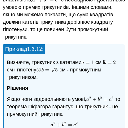
a
2
+
b
2
=
c
2
a
b
c
умовою прямих трикутників. Іншими словами,
якщо ми можемо показати, що сума квадратів
довжин катетів трикутника дорівнює квадрату
гіпотенузи, то це повинен бути прямокутний
трикутник.
1.3.
12
Приклад
:
1.3.
12
Визначте, трикутник з катетами
=
1
см і
=
2
a
=
1
b
=
2
a
b
–
√
см і гіпотенуза
=
5
см - прямокутним
b
=
5
b
трикутником.
Рішення
2
2
2
Якщо ноги задовольняють умові,
+
=
то
a
2
+
b
2
=
c
2
a
b
c
теорема Піфагора гарантує, що трикутник - це
прямокутний трикутник.
2
2
2
+
=
a
b
c