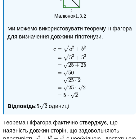
1.3.
2
Малюнок
1.3.
2
Ми можемо використовувати теорему Піфагора
для визначення довжини гіпотенузи.
−
−
−
−
−
−
2
2
√
=
+
c
a
b
−
−
−
−
−
−
2
2
√
=
5
+
5
−
−
−
−
−
−
=
25
+
25
√
−
−
c
=
a
2
+
b
2
=
5
2
+
5
2
=
25
+
25
=
50
=
25
⋅
2
=
50
√
−
−
−
−
=
25
⋅
2
√
−
−
–
√
=
25
⋅
2
√
–
√
=
5
⋅
2
–
√
Відповідь
:
5
2
одиниці
5
2
Теорема Піфагора фактично стверджує, що
наявність довжин сторін, що задовольняють
2
2
2
властивість,
+
=
є необхідною і достатньою