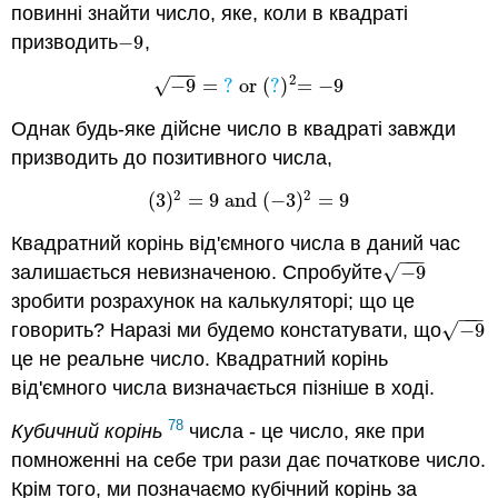
повинні знайти число, яке, коли в квадраті
призводить
−
9
,
−
9
−
−
−
2
√
−
9
=
?
or
(
?
)
=
−
9
−
9
=
?
or
(
?
)
2
=
−
9
Однак будь-яке дійсне число в квадраті завжди
призводить до позитивного числа,
2
2
(
3
)
=
9
and
(
−
3
)
=
9
(
3
)
2
=
9
and
(
−
3
)
2
=
9
Квадратний корінь від'ємного числа в даний час
−
−
−
√
залишається невизначеною. Спробуйте
−
9
−
9
зробити розрахунок на калькуляторі; що це
−
−
−
√
говорить? Наразі ми будемо констатувати, що
−
9
−
9
це не реальне число. Квадратний корінь
від'ємного числа визначається пізніше в ході.
78
Кубичний корінь
числа - це число, яке при
помноженні на себе три рази дає початкове число.
Крім того, ми позначаємо кубічний корінь за