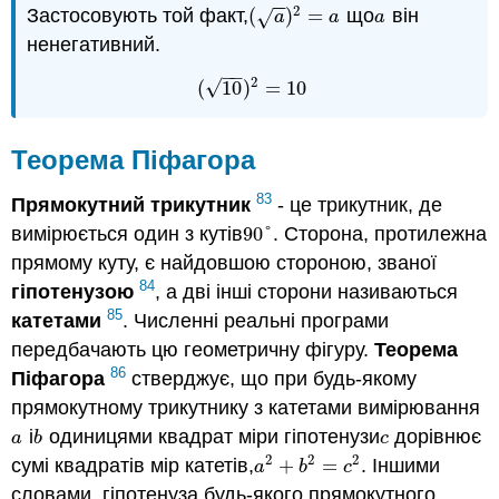
−
−
2
Застосовують той факт,
(
)
=
що
він
(
a
)
2
=
a
a
√
a
a
a
ненегативний.
−
−
2
√
(
10
)
=
10
(
10
)
2
=
10
Теорема Піфагора
83
Прямокутний трикутник
- це трикутник, де
вимірюється один з кутів
90
°
. Сторона, протилежна
90
°
прямому куту, є найдовшою стороною, званої
84
гіпотенузою
, а дві інші сторони називаються
85
катетами
. Численні реальні програми
передбачають цю геометричну фігуру.
Теорема
86
Піфагора
стверджує, що при будь-якому
прямокутному трикутнику з катетами вимірювання
і
одиницями квадрат міри гіпотенузи
дорівнює
a
b
c
a
b
c
2
2
2
сумі квадратів мір катетів,
+
=
. Іншими
a
2
+
b
2
=
c
2
a
b
c
словами, гіпотенуза будь-якого прямокутного