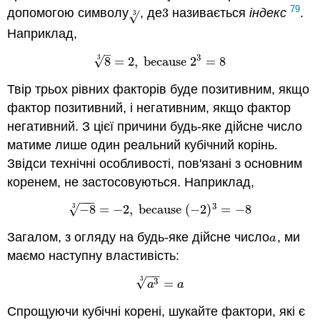
79
допомогою символу
, де
3
називається
індекс
.
3
3
3
√
Наприклад,
–
3
3
√
8
=
2
,
because
2
=
8
8
3
=
2
,
because
2
3
=
8
Твір трьох рівних факторів буде позитивним, якщо
фактор позитивний, і негативним, якщо фактор
негативний. З цієї причини будь-яке дійсне число
матиме лише один реальний кубічний корінь.
Звідси технічні особливості, пов'язані з основним
коренем, не застосовуються. Наприклад,
−
−
−
3
3
√
−
8
=
−
2
,
because
(
−
2
)
=
−
8
−
8
3
=
−
2
,
because
(
−
2
)
3
=
−
8
Загалом, з огляду на будь-яке дійсне число
, ми
a
a
маємо наступну властивість:
−
−
3
√
3
=
a
3
3
=
a
a
a
Спрощуючи кубічні корені, шукайте фактори, які є