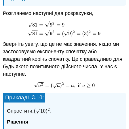
Розглянемо наступні два розрахунки,
−
−
−
−
√
2
√
81
=
9
=
9
81
=
9
2
=
9
81
=
9
2
=
(
9
)
2
=
(
3
)
2
=
9
−
−
−
−
–
√
2
2
2
√
√
81
=
9
=
(
9
)
=
(
3
)
=
9
Зверніть увагу, що це не має значення, якщо ми
застосовуємо експоненту спочатку або
квадратний корінь спочатку. Це справедливо для
будь-якого позитивного дійсного числа. У нас є
наступне,
−
−
−
−
2
√
2
=
(
)
=
,
if
≥
0
a
2
=
(
a
)
2
=
a
,
if
a
≥
0
√
a
a
a
a
1.3.
10
Приклад
:
1.3.
10
−
−
2
√
Спростити:
(
10
)
.
(
10
)
2
Рішення