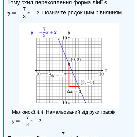
Тому схил-перехоплення форма лінії є
7
=
−
+
2
. Позначте рядок цим рівнянням.
y
=
−
7
3
x
+
2
y
x
3
3.4.
4
Малюнок
: Намальований від руки графік
3.4.
4
7
=
−
+
2
y
=
−
7
3
x
+
2
y
x
3
7