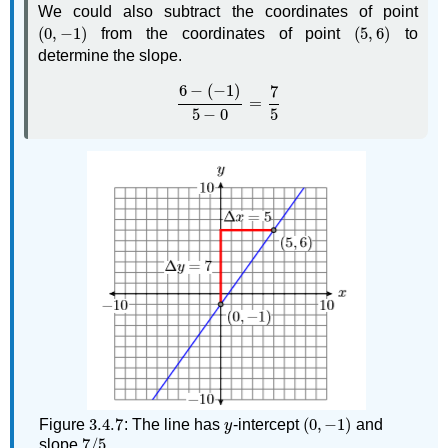
We co
uld also subtract the coordinates of point
(
0
,
−
1
)
(
5
,
6
)
from the coordinates of point
to
(
0
,
−
1
)
(
5
,
6
)
determine the slope.
6
−
(
−
1
)
7
=
6
−
(
−
1
)
5
−
0
=
7
5
5
−
0
5
3.4.
7
(
0
,
−
1
)
Figure
: The line has
-intercept
and
3.4.
7
y
(
0
,
−
1
)
y
7
/
5
slope
.
7
/
5