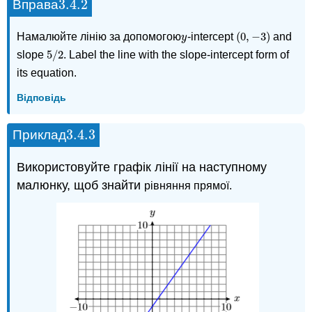
3.4.
2
Вправа
3.4.
2
(
0
,
−
3
)
Намалюйте лінію за допомогою
-intercept
and
y
(
0
,
−
3
)
y
5
/
2
slope
. Label the line with the slope-intercept form of
5
/
2
its equation.
Відповідь
3.4.
3
Приклад
3.4.
3
Використовуйте графік лінії на наступному
малюнку, щоб знайти
рівняння прямої.