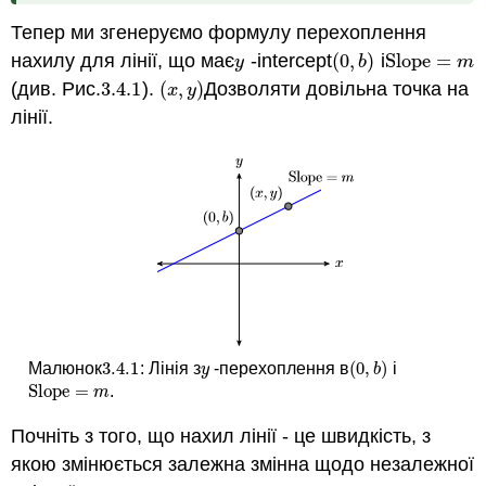
Тепер ми згенеруємо формулу перехоплення
нахилу для лінії, що має
-intercept
(
0
,
)
і
Slope
=
y
(
0
,
b
)
Slope
=
m
y
b
m
(див. Рис.
3.4.
1
).
(
,
)
Дозволяти довільна точка на
3.4.
1
(
x
,
y
)
x
y
лінії.
3.4.
1
(
0
,
)
Малюнок
:
Лінія з
-перехоплення в
і
3.4.
1
y
(
0
,
b
)
y
b
Slope
=
.
Slope
=
m
m
Почніть з того, що нахил лінії - це швидкість, з
якою змінюється залежна змінна щодо незалежної