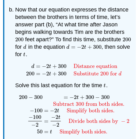
Now that our equation expresses the distance
between the brothers in terms of time, let’s
answer part (b), “At what time after Jason
begins walking towards Tim are the brothers
200
feet apart?” To find this time, substitute
200
200
200
for
in the equation
=
−
2
+
300
, then solve
d
d
=
−
2
t
+
300
d
d
t
for
.
t
t
=
−
2
+
300
Distance equation
d
t
d
=
−
2
t
+
300
Distance equation
200
=
−
2
t
+
300
S
200
=
−
2
+
300
Substitute
200
for
t
d
Solve this last equation for the time
.
t
t
200
−
300
=
−
2
+
300
−
300
t
Subtract
300
from both sides.
−
100
=
−
2
Simplify both sides.
t
200
−
300
=
−
2
t
+
300
−
300
Subtract
300
from both 
−
100
−
2
t
=
Divide both sides by
−
2
−
2
−
2
50
=
Simplify both sides.
t