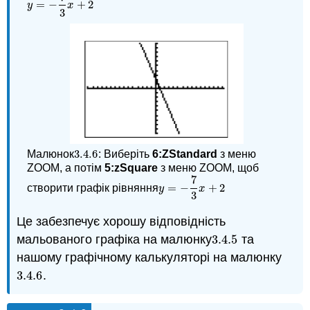
=
−
+
2
y
=
−
7
3
x
+
2
y
x
3
3.4.
6
Малюнок
: Виберіть
6:ZStandard
з меню
3.4.
6
ZOOM, а потім
5:zSquare
з меню ZOOM, щоб
7
=
−
+
2
створити графік рівняння
y
=
−
7
3
x
+
2
y
x
3
Це забезпечує хорошу відповідність
мальованого графіка на малюнку
3.4.
5
та
3.4.
5
нашому графічному калькуляторі на малюнку
3.4.
6
.
3.4.
6