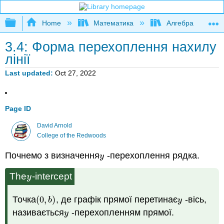
Expand/collapse global hierarchy
Home
Математика
Алгебра
3.4: Форма перехоплення нахилу
лінії
Last updated
Oct 27, 2022
Page ID
David Arnold
College of the Redwoods
Почнемо з визначення
-перехоплення рядка.
y
y
The
-intercept
y
y
Точка
(
0
,
)
, де графік прямої перетинає
-вісь,
(
0
,
b
)
y
b
y
називається
-перехопленням прямої.
y
y