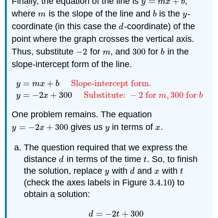
Finally, the equation of the line is
=
+
,
y
=
m
x
+
b
y
m
x
b
where
is the slope of the line and
is the
-
m
b
y
m
b
y
coordinate (in this case the
-coordinate) of the
d
d
point where the graph crosses the vertical axis.
Thus, substitute
−
2
for
, and
300
for
in the
−
2
m
300
b
m
b
slope-intercept form of the line.
=
+
Slope-intercept form.
y
m
x
b
y
=
m
x
+
b
Slope-intercept form.
y
=
−
2
x
+
300
Substitut
=
−
2
+
300
Substitute:
−
2
for
,
300
for
y
x
m
b
One problem remains. The equation
=
−
2
+
300
gives us
in terms of
.
y
=
−
2
x
+
300
y
x
y
x
y
x
The question required that we express the
distance
in terms of the time
. So, to finish
d
t
d
t
the solution, replace
with
and
with
y
d
x
t
y
d
x
t
(check the axes labels in Figure
3.4.
10
) to
3.4.
10
obtain a solution:
=
−
2
+
300
d
=
−
2
t
+
300
d
t