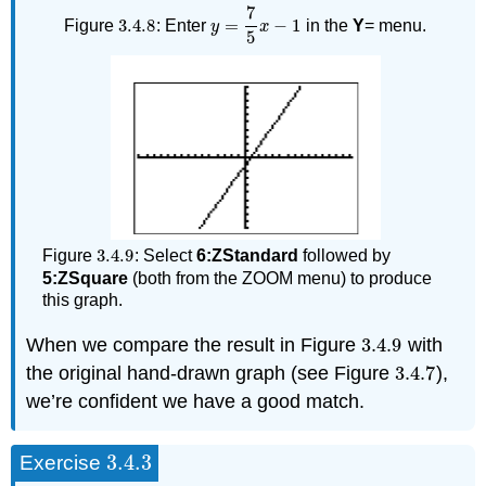
7
3.4.
8
=
−
1
Figure
: Enter
in the
Y
= menu.
3.4.
8
y
=
7
5
x
−
1
y
x
5
3.4.
9
Figure
:
Select
6:ZStandard
followed by
3.4.
9
5:ZSquare
(both from the ZOOM menu) to produce
this graph.
When we compare the result in Figure
3.4.
9
with
3.4.
9
the original hand-drawn graph (see Figure
3.4.
7
),
3.4.
7
we’re confident we have a good match.
3.4.
3
Exercise
3.4.
3