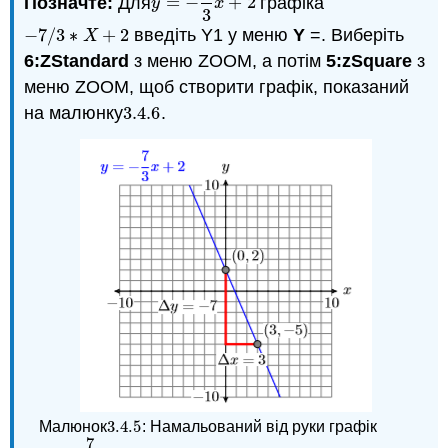
Позначте:
Для
=
−
+
2
графіка
y
=
−
7
3
x
+
2
y
x
3
−
7
/
3
∗
+
2
введіть Y1 у меню
Y
=. Виберіть
−
7
/
3
∗
X
+
2
X
6:ZStandard
з меню ZOOM, а потім
5:zSquare
з
меню ZOOM, щоб створити графік, показаний
на малюнку
3.4.
6
.
3.4.
6
3.4.
5
Малюнок
: Намальований від руки графік
3.4.
5
7