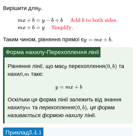
Вирішити для
.
y
y
+
=
−
+
Add
to both sides.
m
x
b
y
b
b
b
m
x
+
b
=
y
−
b
+
b
Add
b
to both sides.
m
x
+
b
=
y
Simpli
+
=
Simplify.
m
x
b
y
Таким чином, рівняння прямої є
=
+
.
y
=
m
x
+
b
y
m
x
b
Форма нахилу-Перехоплення лінії
Рівняння лінії, що має
перехоплення
(
0
,
)
та
y
(
0
,
b
)
y
b
нахил,
таке:
m
m
=
+
y
=
m
x
+
b
y
m
x
b
Оскільки ця форма лінії залежить від знання
нахилу
та
перехоплення
(
0
,
)
, ця форма
m
(
0
,
b
)
m
b
називається формою нахилу
лінії.
3.4.
1
Приклад
3.4.
1