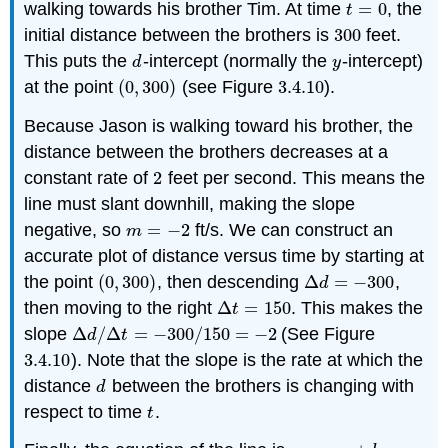
walking towards his brother Tim. At time
=
0
, the
t
=
0
t
initial distance between the brothers is
300
feet.
300
This puts the
-intercept (normally the
-intercept)
d
y
d
y
at the point
(
0
,
300
)
(see Figure
3.4.
10
).
(
0
,
300
)
3.4.
10
Because Jason is walking toward his brother, the
distance between the brothers decreases at a
constant rate of
2
feet per second. This means the
2
line must slant downhill, making the slope
negative, so
=
−
2
ft/s. We can construct an
m
=
−
2
m
accurate plot of distance versus time by starting at
the point
(
0
,
300
)
, then descending
Δ
=
−
300
,
(
0
,
300
)
Δ
d
=
−
300
d
then moving to the right
Δ
=
150
. This makes the
Δ
t
=
150
t
slope
Δ
/
Δ
=
−
300
/
150
=
−
2
(See Figure
Δ
d
/
Δ
t
=
−
300
/
150
=
−
2
d
t
3.4.
10
). Note that the slope is the rate at which the
3.4.
10
distance
between the brothers is changing with
d
d
respect to time
.
t
t