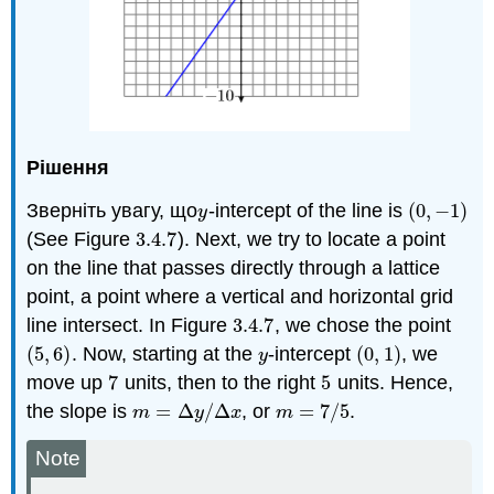
Рішення
Зверніть увагу, що
-intercept of the line is
(
0
,
−
1
)
y
(
0
,
−
1
)
y
(See Figure
3.4.
7
). Next, we try to locate a point
3.4.
7
on the line that passes directly through a lattice
point, a point where a vertical and horizontal grid
line intersect. In Figure
3.4.
7
, we chose the point
3.4.
7
(
5
,
6
)
. Now, starting at the
-intercept
(
0
,
1
)
, we
(
5
,
6
)
y
(
0
,
1
)
y
move up
7
units, then to the right
5
units. Hence,
7
5
the slope is
=
Δ
/
Δ
, or
=
7
/
5
.
m
=
Δ
y
/
Δ
x
m
=
7
/
5
m
y
x
m
Note