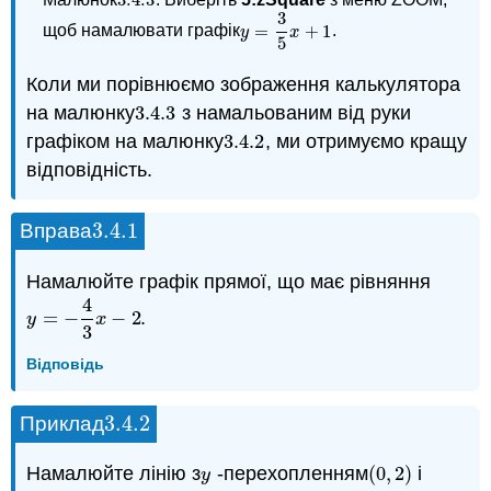
3.4.
3
3.4.
3
3
=
+
1
щоб намалювати графік
.
y
=
3
5
x
+
1
y
x
5
Коли ми порівнюємо зображення калькулятора
на малюнку
3.4.
3
з намальованим від руки
3.4.
3
графіком на малюнку
3.4.
2
, ми отримуємо кращу
3.4.
2
відповідність.
3.4.
1
Вправа
3.4.
1
Намалюйте графік прямої, що має рівняння
4
=
−
−
2
.
y
=
−
4
3
x
−
2
y
x
3
Відповідь
3.4.
2
Приклад
3.4.
2
Намалюйте лінію з
-перехопленням
(
0
,
2
)
і
y
(
0
,
2
)
y