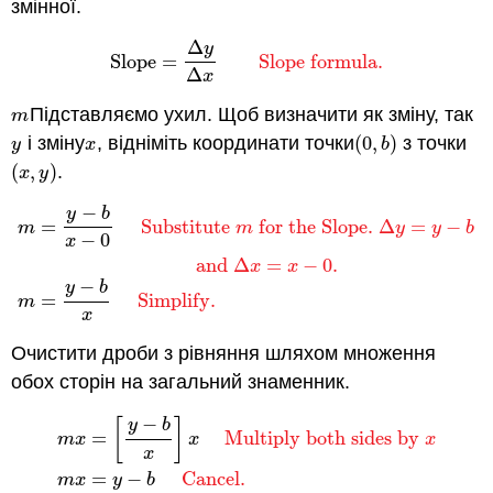
змінної.
Δ
y
Slope
=
Slope formula.
Slope
=
Δ
y
Δ
x
Slope formula.
Δ
x
Підставляємо ухил. Щоб визначити як зміну, так
m
m
і зміну
, відніміть координати точки
(
0
,
)
з точки
y
x
(
0
,
b
)
y
x
b
(
,
)
.
(
x
,
y
)
x
y
−
y
b
m
=
y
−
b
x
−
0
Substitute
m
for the Slope.
Δ
y
=
y
−
b
and
Δ
x
=
Substitute
for the Slope.
Δ
=
−
m
m
y
y
b
−
0
x
and
Δ
=
−
0
.
x
x
−
y
b
=
Simplify.
m
x
Очистити дроби з рівняння шляхом множення
обох сторін на загальний знаменник.
−
[
]
y
b
=
Multiply both sides by
m
x
x
x
m
x
=
[
y
−
b
x
]
x
Multiply both sides by
x
m
x
=
y
−
b
Canc
x
=
−
Cancel.
m
x
y
b