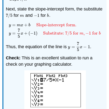
Next, state the slope-intercept form, the substitute
7
/
5
for
and
−
1
for
.
7
/
5
m
−
1
b
m
b
=
+
Slope-intercept form.
y
m
x
b
7
y
=
m
x
+
b
Slope-intercept form.
y
=
7
5
x
+
(
−
1
)
Substitut
=
+
(
−
1
)
Substitute:
7
/
5
for
,
−
1
for
y
x
m
b
5
7
Thus, the equation of the line is
=
−
1
.
y
=
7
5
x
−
1
y
x
5
Check:
This is an excellent situation to run a
check on your graphing calculator.