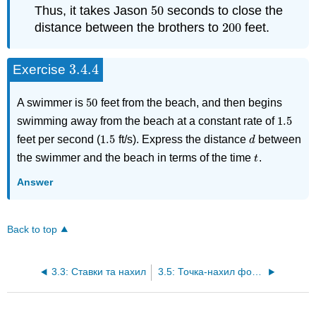
Thus, it takes Jason
50
seconds to close the
50
distance between the brothers to
200
feet.
200
3.4.
4
Exercise
3.4.
4
50
A
swimmer is
feet from the beach, and then begins
50
1.5
swimming away from the beach at a constant rate of
1.5
1.5
feet per second (
ft/s). Express the distance
between
1.5
d
d
the swimmer and the beach in terms of the time
.
t
t
Answer
Back to top
3.3: Ставки та нахил
3.5: Точка-нахил форми лінії