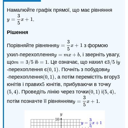
Намалюйте графік прямої, що має рівняння
3
=
+
1
.
y
=
3
5
x
+
1
y
x
5
Рішення
3
Порівняйте рівняння
=
+
1
з формою
y
=
3
5
x
+
1
y
x
5
ухил-перехоплення
=
+
, і зверніть увагу,
y
=
m
x
+
b
y
m
x
b
що
=
3
/
5
і
=
1
. Це означає, що нахил є
3
/
5
і
m
=
3
/
5
b
=
1
3
/
5
y
m
b
y
-перехоплення є
(
0
,
1
)
. Почніть з побудови
(
0
,
1
)
y
y
-перехоплення
(
0
,
1
)
, а потім перемістіть вгору
3
(
0
,
1
)
3
юнітів і правих
5
юнітів, прибуваючи в точку
5
(
5
,
4
)
. Проведіть лінію через точки
(
0
,
1
)
і
(
5
,
4
)
,
(
5
,
4
)
(
0
,
1
)
(
5
,
4
)
3
потім позначте її рівнянням
=
+
1
.
y
=
3
5
x
+
1
y
x
5