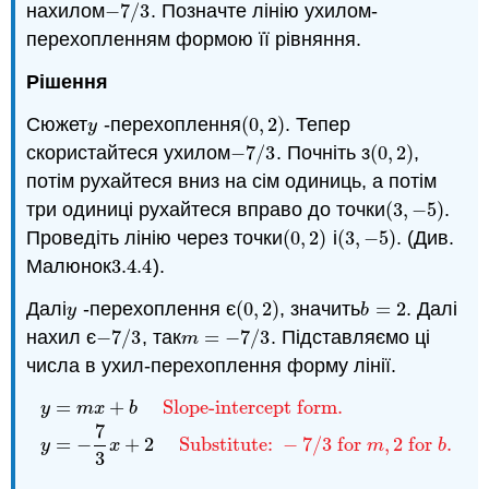
нахилом
−
7
/
3
. Позначте лінію ухилом-
−
7
/
3
перехопленням формою її рівняння.
Рішення
Сюжет
-перехоплення
(
0
,
2
)
. Тепер
y
(
0
,
2
)
y
скористайтеся ухилом
−
7
/
3
. Почніть з
(
0
,
2
)
,
−
7
/
3
(
0
,
2
)
потім рухайтеся вниз на сім одиниць, а потім
три одиниці рухайтеся вправо до точки
(
3
,
−
5
)
.
(
3
,
−
5
)
Проведіть лінію через точки
(
0
,
2
)
і
(
3
,
−
5
)
. (Див.
(
0
,
2
)
(
3
,
−
5
)
Малюнок
3.4.
4
).
3.4.
4
Далі
-перехоплення є
(
0
,
2
)
, значить
=
2
. Далі
y
(
0
,
2
)
b
=
2
y
b
нахил є
−
7
/
3
, так
=
−
7
/
3
. Підставляємо ці
−
7
/
3
m
=
−
7
/
3
m
числа в ухил-перехоплення форму лінії.
=
+
Slope-intercept form.
y
m
x
b
7
y
=
m
x
+
b
Slope-intercept form.
y
=
−
7
3
x
+
2
Substitute
=
−
+
2
Substitute:
−
7
/
3
for
,
2
for
.
y
x
m
b
3