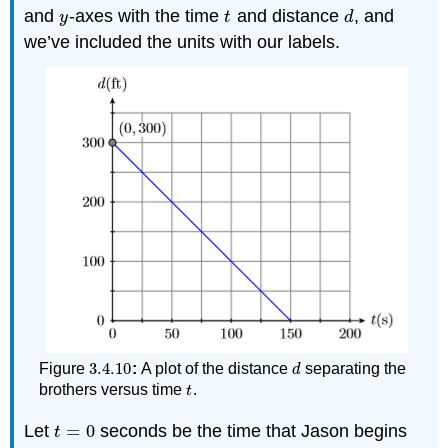
and
-axes with the time
and distance
, and
y
t
d
y
t
d
we’ve included the units with our labels.
3.4.
10
Figure
:
A plot of the distance
separating the
3.4.
10
d
d
brothers versus time
.
t
t
Let
=
0
seconds be the time that Jason begins
t
=
0
t