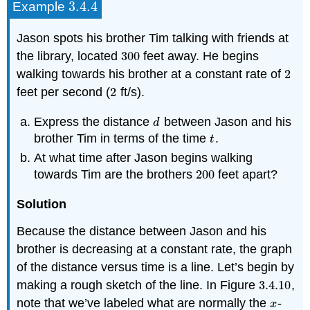
3.4.
4
Example
3.4.
4
Jason spots his brother Tim talking with friends at
the library, located
300
feet away. He begins
300
walking towards his brother at a constant rate of
2
2
feet per second (
2
ft/s).
2
Express the distance
between Jason and his
d
d
brother Tim in terms of the time
.
t
t
At what time after Jason begins walking
towards Tim are the brothers
200
feet apart?
200
Solution
Because the distance between Jason and his
brother is decreasing at a constant rate, the graph
of the distance versus time is a line. Let’s begin by
making a rough sketch of the line. In Figure
3.4.
10
,
3.4.
10
note that we’ve labeled what are normally the
-
x
x