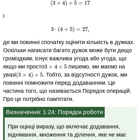
(
3
×
4
)
+
5
=
17
(
3
×
4
)
+
5
=
17
і
3
⋅
(
4
+
5
)
=
27
,
3
⋅
(
4
+
5
)
=
27
,
де ми повинні спочатку оцінити кількість в дужках.
Оскільки написати багато дужок може бути дещо
громіздким, існує важлива угода або угода, що
якщо ми просто
3
×
4
+
5
пишемо, ми маємо на
3
×
4
+
5
увазі
(
3
×
4
)
+
5
.
Тобто, за відсутності дужок, ми
(
3
×
4
)
+
5
.
повинні помножити перед додаванням. Це
частина того, що називається Порядок операцій.
Про це потрібно пам'ятати.
Визначення: 1.24: Порядок роботи
При оцінці виразу, що включає додавання,
віднімання, множення та ділення, яке не має