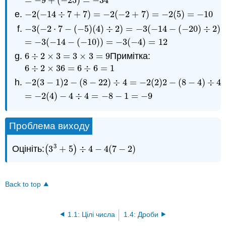
=
−
9
+
(
−
25
)
=
−
34
−
2
(
−
14
÷
7
+
7
)
=
−
2
(
−
2
+
7
)
=
−
2
(
5
)
=
−
10
−
2
(
−
14
÷
7
+
7
)
=
−
2
(
−
2
+
7
)
=
−
2
(
5
)
=
−
10
−
3
(
−
2
⋅
7
−
(
−
5
)
(
4
)
÷
2
)
=
−
3
(
−
14
−
(
−
20
)
÷
2
)
−
3
(
−
2
⋅
7
−
(
−
5
)
(
4
)
÷
2
)
=
−
3
(
−
14
−
(
−
20
)
÷
2
)
=
−
3
(
−
14
−
(
=
−
3
(
−
14
−
(
−
10
)
)
=
−
3
(
−
4
)
=
12
6
÷
2
×
3
=
3
×
3
=
9
Примітка:
6
÷
2
×
3
=
3
×
3
=
9
6
÷
2
×
36
=
6
÷
6
=
1
6
÷
2
×
36
=
6
÷
6
=
1
−
2
(
3
−
1
)
2
−
(
8
−
22
)
÷
4
=
−
2
(
2
)
2
−
(
8
−
4
)
÷
4
−
2
(
3
−
1
)
2
−
(
8
−
22
)
÷
4
=
−
2
(
2
)
2
−
(
8
−
4
)
÷
4
=
−
2
(
4
)
−
4
÷
4
=
−
2
(
4
)
−
4
÷
4
=
−
8
−
1
=
−
9
Проблема виходу
3
Оцініть:
(
3
+
5
)
÷
4
−
4
(
7
−
2
)
(
3
3
+
5
)
÷
4
−
4
(
7
−
2
)
Back to top
1.1: Цілі числа
1.4: Дроби