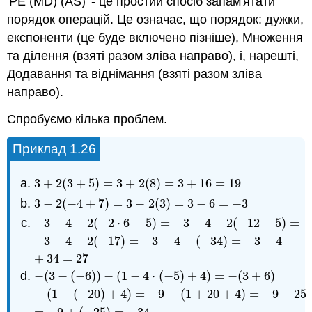
'PE (MD) (AS) '- це простий спосіб запам'ятати
порядок операцій. Це означає, що порядок: дужки,
експоненти (це буде включено пізніше), Множення
та ділення (взяті разом зліва направо), і, нарешті,
Додавання та віднімання (взяті разом зліва
направо).
Спробуємо кілька проблем.
Приклад 1.26
3
+
2
(
3
+
5
)
=
3
+
2
(
8
)
=
3
+
16
=
19
3
+
2
(
3
+
5
)
=
3
+
2
(
8
)
=
3
+
16
=
19
3
−
2
(
−
4
+
7
)
=
3
−
2
(
3
)
=
3
−
6
=
−
3
3
−
2
(
−
4
+
7
)
=
3
−
2
(
3
)
=
3
−
6
=
−
3
−
3
−
4
−
2
(
−
2
⋅
6
−
5
)
=
−
3
−
4
−
2
(
−
12
−
5
)
=
−
3
−
4
−
2
(
−
2
⋅
6
−
5
)
=
−
3
−
4
−
2
(
−
12
−
5
)
=
−
3
−
4
−
2
(
−
17
)
−
3
−
4
−
2
(
−
17
)
=
−
3
−
4
−
(
−
34
)
=
−
3
−
4
+
34
=
27
−
(
3
−
(
−
6
)
)
−
(
1
−
4
⋅
(
−
5
)
+
4
)
=
−
(
3
+
6
)
−
(
3
−
(
−
6
)
)
−
(
1
−
4
⋅
(
−
5
)
+
4
)
=
−
(
3
+
6
)
−
(
1
−
(
−
20
)
+
4
)
=
−
9
−
(
1
−
(
−
20
)
+
4
)
=
−
9
−
(
1
+
20
+
4
)
=
−
9
−
25