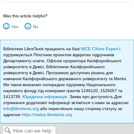
Was this article helpful?
Yes
No
Бібліотеки LibreTexts працюють на базі
NICE CXone Expert
і
підтримуються Пілотним проектом відкритих підручників
Департаменту освіти, Офісом проректора Каліфорнійського
університету в Девісі, Бібліотекою Каліфорнійського
університету в Девісі, Програмою доступних рішень для
навчання Каліфорнійського державного університету та Merlot.
Ми також визнаємо попередню підтримку Національного
наукового фонду під номерами грантів 1246120, 1525057 та
1413739.
Юридична інформація
. Заява про доступність Для
отримання додаткової інформації зв’яжіться з нами за адресою
info@libretexts.org
або перегляньте нашу сторінку статусу за
адресою
https://status.libretexts.org
.