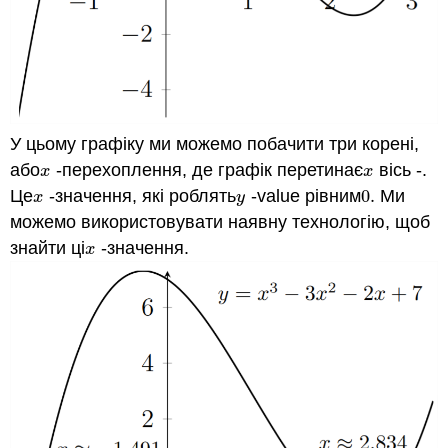
У цьому графіку ми можемо побачити три корені,
або
-перехоплення, де графік перетинає
вісь -.
x
x
x
x
Це
-значення, які роблять
-value рівним
0
.
Ми
x
y
0
.
x
y
можемо використовувати наявну технологію, щоб
знайти ці
-значення.
x
x