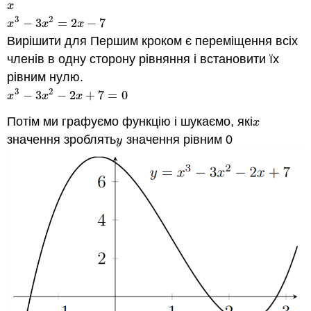
x
x
3
2
−
3
=
2
−
7
x
3
−
3
x
2
=
2
x
−
7
x
x
x
Вирішити для Першим кроком є переміщення всіх
членів в одну сторону рівняння і встановити їх
рівним нулю.
3
2
−
3
−
2
+
7
=
0
x
3
−
3
x
2
−
2
x
+
7
=
0
x
x
x
Потім ми графуємо функцію і шукаємо, які
x
x
значення зроблять
значення рівним 0
y
y