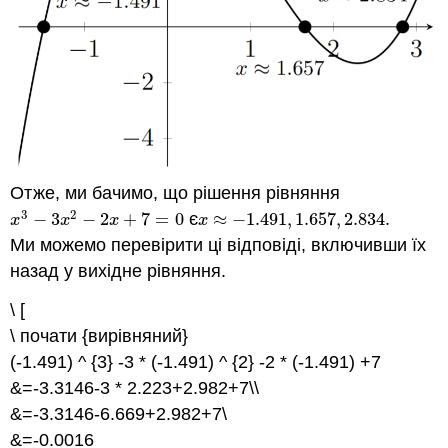
Отже, ми бачимо, що рішення рівняння
3
2
−
3
−
2
+
7
=
0
є
≈
−
1.491
,
1.657
,
2.834.
x
3
−
3
x
2
−
2
x
+
7
=
0
x
≈
−
1.491
,
1.657
,
2.834.
x
x
x
x
Ми можемо перевірити ці відповіді, включивши їх
назад у вихідне рівняння.
\ [
\ почати {вирівняний}
(-1.491) ^ {3} -3 * (-1.491) ^ {2} -2 * (-1.491) +7
&=-3.3146-3 * 2.223+2.982+7\\
&=-3.3146-6.669+2.982+7\
&=-0.0016