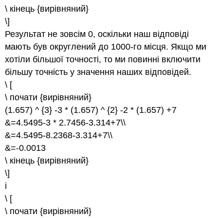
\ кінець {вирівняний}
\]
Результат не зовсім 0, оскільки наш відповіді
мають був округлений до 1000-го місця. Якщо ми
хотіли більшої точності, то ми повинні включити
більшу точність у значення наших відповідей.
\ [
\ почати {вирівняний}
(1.657) ^ {3} -3 * (1.657) ^ {2} -2 * (1.657) +7
&=4.5495-3 * 2.7456-3.314+7\\
&=4.5495-8.2368-3.314+7\\
&=-0.0013
\ кінець {вирівняний}
\]
і
\ [
\ почати {вирівняний}