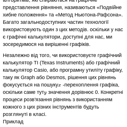
представлення рівняння, називаються «Подвійне
хибне положення» та «Метод Ньютона-Рафсона».
Багато загальнодоступних частин технології
використовують один з цих методів. оскільки у нас
є графічні калькулятори, доступні для нас, ми
зосередимося на вирішенні графіків.
Незалежно від того, чи використовуєте графічний
калькулятор TI (Texas Instruments) або графічний
калькулятор Casio, або програмну утиліту графіку,
таку як Graph або Desmos, рішення цих рівнянь
фокусується на пошуку
-перехоплення графіка,
x
x
оскільки саме тут
значення дорівнює 0. Конкретні
y
y
процеси розв'язання рівнянь з використанням
кожного з цих різних інструментів будуть
розглянуті в класі.
Приклад