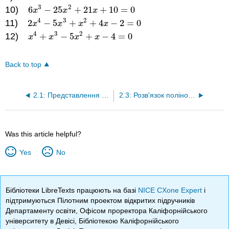
3
2
10)
6
−
25
+
21
+
10
=
0
6
x
3
−
25
x
2
+
21
x
+
10
=
0
x
x
x
4
3
2
11)
2
−
5
+
+
4
−
2
=
0
2
x
4
−
5
x
3
+
x
2
+
4
x
−
2
=
0
x
x
x
x
4
3
2
12)
+
−
5
+
−
4
=
0
x
4
+
x
3
−
5
x
2
+
x
−
4
=
0
x
x
x
x
Back to top
2.1: Представлення інтервалів
2.3: Розв'язок поліноміальних нерівностей шляхом графікування
Was this article helpful?
Yes
No
Бібліотеки LibreTexts працюють на базі
NICE CXone Expert
і
підтримуються Пілотним проектом відкритих підручників
Департаменту освіти, Офісом проректора Каліфорнійського
університету в Девісі, Бібліотекою Каліфорнійського