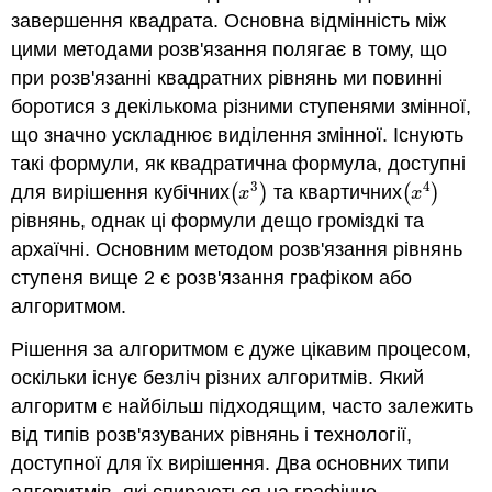
завершення квадрата. Основна відмінність між
цими методами розв'язання полягає в тому, що
при розв'язанні квадратних рівнянь ми повинні
боротися з декількома різними ступенями змінної,
що значно ускладнює виділення змінної. Існують
такі формули, як квадратична формула, доступні
3
4
для вирішення кубічних
(
)
та квартичних
(
)
(
x
3
)
(
x
4
)
x
x
рівнянь, однак ці формули дещо громіздкі та
архаїчні. Основним методом розв'язання рівнянь
ступеня вище 2 є розв'язання графіком або
алгоритмом.
Рішення за алгоритмом є дуже цікавим процесом,
оскільки існує безліч різних алгоритмів. Який
алгоритм є найбільш підходящим, часто залежить
від типів розв'язуваних рівнянь і технології,
доступної для їх вирішення. Два основних типи
алгоритмів, які спираються на графічне