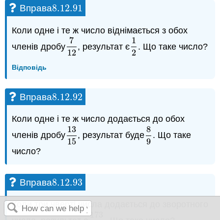
8.12.
91
Вправа
8.12.
91
Коли одне і те ж число віднімається з обох
7
1
членів дробу
, результат є
. Що таке число?
7
12
1
2
12
2
Відповідь
8.12.
92
Вправа
8.12.
92
Коли одне і те ж число додається до обох
13
8
членів дробу
, результат буде
. Що таке
13
15
8
9
15
9
число?
8.12.
93
Вправа
8.12.
93
Коли три чверті числа додається до зворотного
173