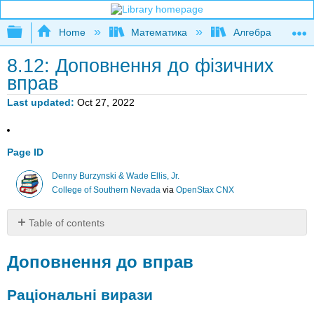
Expand/collapse global hierarchy
Home
Математика
Алгебра
8.12: Доповнення до фізичних
вправ
Last updated
Oct 27, 2022
Page ID
Denny Burzynski & Wade Ellis, Jr.
College of Southern Nevada
via
OpenStax CNX
Table of contents
Доповнення
до
Доповнення до вправ
вправ
Раціональні
Раціональні вирази
вирази