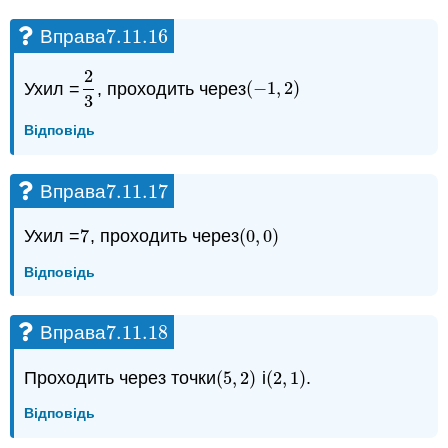
7.11.
16
Вправа
7.11.
16
2
Ухил =
, проходить через
(
−
1
,
2
)
2
3
(
−
1
,
2
)
3
Відповідь
7.11.
17
Вправа
7.11.
17
Ухил =
7
, проходить через
(
0
,
0
)
7
(
0
,
0
)
Відповідь
7.11.
18
Вправа
7.11.
18
Проходить через точки
(
5
,
2
)
і
(
2
,
1
)
.
(
5
,
2
)
(
2
,
1
)
Відповідь