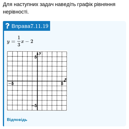
Для наступних задач наведіть графік рівняння
нерівності.
7.11.
19
Вправа
7.11.
19
1
=
−
2
y
=
1
3
x
−
2
y
x
3
Відповідь