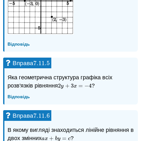
Вправа
7.11.
23
7.11.
23
Вправа
7.11.
24
7.11.
24
Вправа
7.11.
25
7.11.
25
Відповідь
7.11.
5
Вправа
7.11.
5
Яка геометрична структура графіка всіх
розв'язків рівняння
2
+
3
=
−
4
?
2
y
+
3
x
=
−
4
y
x
Відповідь
7.11.
6
Вправа
7.11.
6
В якому вигляді знаходиться лінійне рівняння в
двох змінних
+
=
?
a
x
+
b
y
=
c
a
x
b
y
c