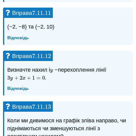
7.11.
11
Вправа
7.11.
11
(−2, −8) та (−2, 10)
Відповідь
7.11.
12
Вправа
7.11.
12
Визначте нахил і
−перехоплення лінії
y
y
3
+
2
+
1
=
0
.
3
y
+
2
x
+
1
=
0
y
x
Відповідь
7.11.
13
Вправа
7.11.
13
Коли ми дивимося на графік зліва направо, чи
піднімаються чи зменшуються лінії з