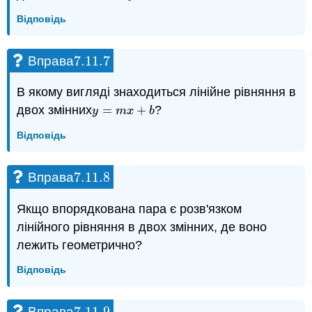
Відповідь
7.11.
7
Вправа
7.11.
7
В якому вигляді знаходиться лінійне рівняння в
двох змінних
=
+
?
y
=
m
x
+
b
y
m
x
b
Відповідь
7.11.
8
Вправа
7.11.
8
Якщо впорядкована пара є розв'язком
лінійного рівняння в двох змінних, де воно
лежить геометрично?
Відповідь
7.11.
9
Вправа