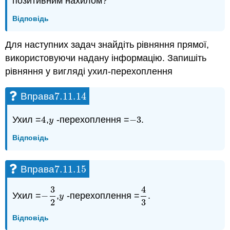
позитивним нахилом?
Відповідь
Для наступних задач знайдіть рівняння прямої,
використовуючи надану інформацію. Запишіть
рівняння у вигляді ухил-перехоплення
7.11.
14
Вправа
7.11.
14
Ухил =
4
,
-перехоплення =
−
3
.
4
y
−
3
y
Відповідь
7.11.
15
Вправа
7.11.
15
3
4
Ухил =
−
,
-перехоплення =
.
−
3
2
y
4
3
y
2
3
Відповідь