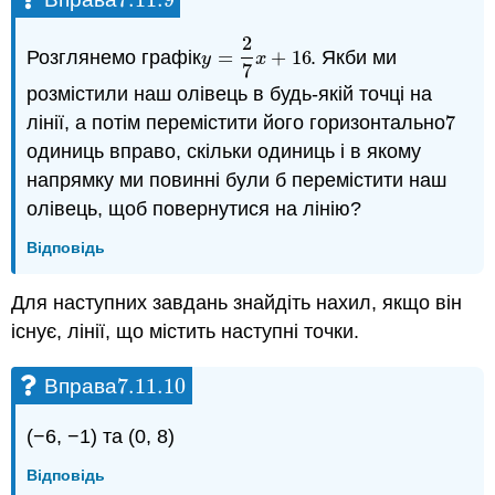
7.11.
9
2
Розглянемо графік
=
+
16
. Якби ми
y
=
2
7
x
+
16
y
x
7
розмістили наш олівець в будь-якій точці на
лінії, а потім перемістити його горизонтально
7
7
одиниць вправо, скільки одиниць і в якому
напрямку ми повинні були б перемістити наш
олівець, щоб повернутися на лінію?
Відповідь
Для наступних завдань знайдіть нахил, якщо він
існує, лінії, що містить наступні точки.
7.11.
10
Вправа
7.11.
10
(−6, −1) та (0, 8)
Відповідь