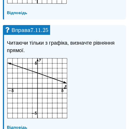
Відповідь
7.11.
25
Вправа
7.11.
25
Читаючи тільки з графіка, визначте рівняння
прямої.
Відповідь