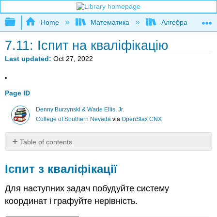
Expand/collapse global hierarchy
Home
Математика
Алгебра
7.11: Іспит на кваліфікацію
Last updated
Oct 27, 2022
Page ID
Denny Burzynski & Wade Ellis, Jr.
College of Southern Nevada
via
OpenStax CNX
Table of contents
Іспит
з
Іспит з кваліфікації
кваліфікації
Для наступних задач побудуйте систему
Вправа
7.11.
1
7.11.
1
координат і графуйте нерівність.
Вправа