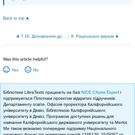
Back to top
7.10: Доповнення до вправ
8: Раціональні вирази
Was this article helpful?
Yes
No
Бібліотеки LibreTexts працюють на базі
NICE CXone Expert
і
підтримуються Пілотним проектом відкритих підручників
Департаменту освіти, Офісом проректора Каліфорнійського
університету в Девісі, Бібліотекою Каліфорнійського
університету в Девісі, Програмою доступних рішень для
навчання Каліфорнійського державного університету та Merlot.
Ми також визнаємо попередню підтримку Національного
наукового фонду під номерами грантів 1246120, 1525057 та