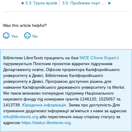
3.3: Групи вузлів
3.5: Проблеми портфоліо
Was this article helpful?
Yes
No
Бібліотеки LibreTexts працюють на базі
NICE CXone Expert
і
підтримуються Пілотним проектом відкритих підручників
Департаменту освіти, Офісом проректора Каліфорнійського
університету в Девісі, Бібліотекою Каліфорнійського
університету в Девісі, Програмою доступних рішень для
навчання Каліфорнійського державного університету та Merlot.
Ми також визнаємо попередню підтримку Національного
наукового фонду під номерами грантів 1246120, 1525057 та
1413739.
Юридична інформація
. Заява про доступність Для
отримання додаткової інформації зв’яжіться з нами за адресою
info@libretexts.org
або перегляньте нашу сторінку статусу за
адресою
https://status.libretexts.org
.