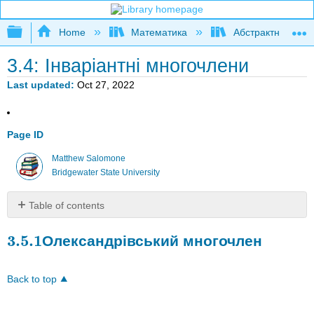
Expand/collapse global hierarchy
Home
Математика
Абстрактна та ге
3.4: Інваріантні многочлени
Last updated
Oct 27, 2022
Page ID
Matthew Salomone
Bridgewater State University
Table of contents
3.5.1
3.5.1
3.5.1
Олександрівський многочлен
Олександрівський
3.5.1
многочлен
Back to top