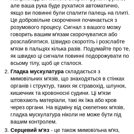
але ваша рука буде рухатися автоматично,
якщо ви повинні були спалити палець на плиті.
Це добровільне скорочення починається з
розумового процесу. Сигнал з вашого мозку
говорить вашим м'язам скорочуватися або
розслаблятися. Швидко скоротіть і розслабте
м'язи в пальцях кілька разів. Подумайте про те,
як швидко ці сигнали повинні подорожувати по
всьому тілу, щоб це сталося.
Гладка мускулатура
складається з
мимовільних м'язів, що знаходяться в стінках
органів і структур, таких як стравохід, шлунок,
кишечник та кровоносні судини. Ці м'язи
штовхають матеріали, такі як їжа або кров
через органи. На відміну від скелетних м'язів,
гладка мускулатура ніколи не може бути під
вашим контролем.
Серцевий м'яз
- це також мимовільна м'яз,