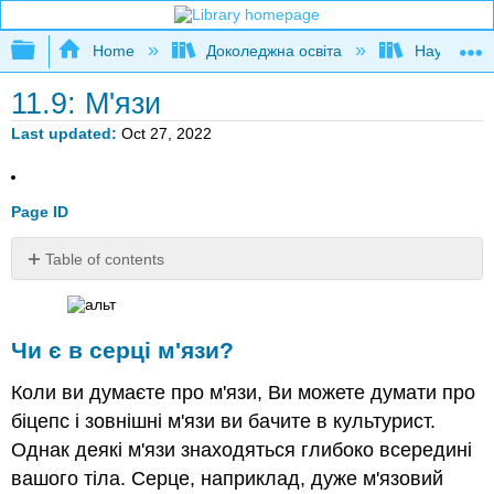
Expand/collapse global hierarchy
Home
Доколеджна освіта
Наука і тех
11.9: М'язи
Last updated
Oct 27, 2022
Page ID
Table of contents
Чи
є
в
Чи є в серці м'язи?
серці
м'язи?
Коли ви думаєте про м'язи, Ви можете думати про
види
біцепс і зовнішні м'язи ви бачите в культурист.
м'язів
Однак деякі м'язи знаходяться глибоко всередині
Резюме
вашого тіла. Серце, наприклад, дуже м'язовий