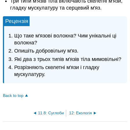
Три типи м'язів тіла включають скелетні м'язи,
гладку мускулатуру та серцевий м'яз.
Рецензія
Що таке м'язові волокна? Чим унікальні ці
волокна?
Опишіть добровільну м'яз.
Які два з трьох типів м'язів тіла мимовільні?
Розрізняють скелетні м'язи і гладку
мускулатуру.
Back to top
11.8: Суглоби
12: Екологія