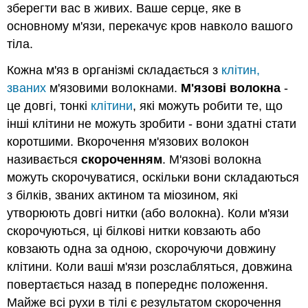
зберегти вас в живих. Ваше серце, яке в
основному м'язи, перекачує кров навколо вашого
тіла.
Кожна м'яз в організмі складається з
клітин,
званих
м'язовими волокнами.
М'язові волокна
-
це довгі, тонкі
клітини
, які можуть робити те, що
інші клітини не можуть зробити - вони здатні стати
коротшими. Вкорочення м'язових волокон
називається
скороченням
. М'язові волокна
можуть скорочуватися, оскільки вони складаються
з білків, званих актином та міозином, які
утворюють довгі нитки (або волокна). Коли м'язи
скорочуються, ці білкові нитки ковзають або
ковзають одна за одною, скорочуючи довжину
клітини. Коли ваші м'язи розслабляться, довжина
повертається назад в попереднє положення.
Майже всі рухи в тілі є результатом скорочення