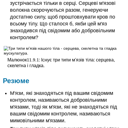
зустрічається тільки в серці. Серцеві м'язові
волокна скорочуються разом, генеруючи
достатню силу, щоб проштовхувати кров по
всьому тілу. Що сталося б, якби цей м'яз
знаходився під свідомим або добровільним
контролем?
11.9.
1
Малюнок
: Існує три типи м'язів тіла: серцева,
11.9.
1
скелетна і гладка.
Резюме
М'язи, які знаходяться під вашим свідомим
контролем, називаються добровільними
м'язами, тоді як м'язи, які не знаходяться під
вашим свідомим контролем, називаються
мимовільними м'язами.