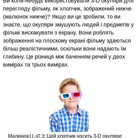
Ви коли-небудь використовували 3-D окуляри для
перегляду фільму, як хлопчик, зображений нижче
(малюнок нижче)? Якщо ви це зробили, то ви
знаєте, що окуляри змушують людей і предметів у
фільмі вискакувати з екрану. Вони роблять
зображення на плоскому екрані фільму здаються
більш реалістичними, оскільки вони надають їм
глибину. Це різниця між баченням речей у двох
вимірах та трьох вимірах.
11.47.
2
Малюнок
: Цей хлопчик носить 3-D окуляри;
11.47.
2