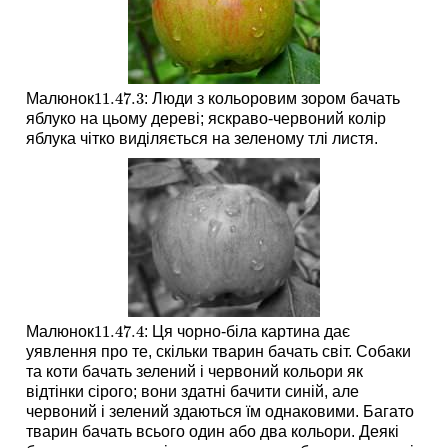
11.47.
3
Малюнок
: Люди з кольоровим зором бачать
11.47.
3
яблуко на цьому дереві; яскраво-червоний колір
яблука чітко виділяється на зеленому тлі листя.
11.47.
4
Малюнок
: Ця чорно-біла картина дає
11.47.
4
уявлення про те, скільки тварин бачать світ. Собаки
та коти бачать зелений і червоний кольори як
відтінки сірого; вони здатні бачити синій, але
червоний і зелений здаються їм однаковими. Багато
тварин бачать всього один або два кольори. Деякі