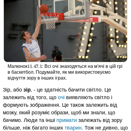
11.47.
1
Малюнок
: Всі очі знаходяться на м'ячі в цій грі
11.47.
1
в баскетбол. Подумайте, як ми використовуємо
відчуття зору в інших іграх.
Зір, або
зір
, - це здатність бачити світло. Це
залежить від того, що
очі
виявляють світло і
формують зображення. Це також залежить від
мозку, який розуміє образи, щоб ми знали, що
бачимо. Люди та інші
примати
залежать від зору
більше, ніж багато інших
тварин
. Тож не дивно, що