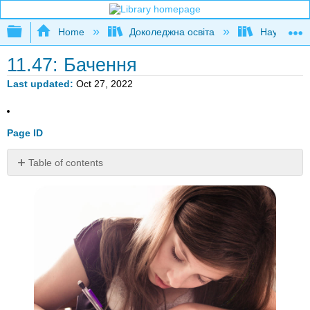
Expand/collapse global hierarchy
Home
Доколеджна освіта
Наука і тех
11.47: Бачення
Last updated
Oct 27, 2022
Page ID
Table of contents
Як
ви
використали
своє
бачення
сьогодні?
Природа
зору
людини