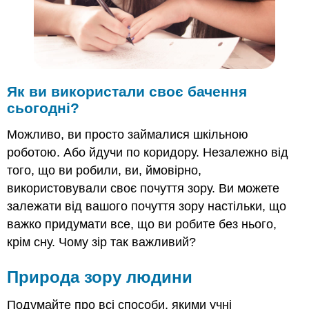
Бачачи
в
трьох
вимірах
Побачити
в
Як ви використали своє
бачення
кольорі
сьогодні?
Еволюція
та
Можливо, ви просто займалися шкільною
бачення
приматів
роботою. Або йдучи по коридору. Незалежно від
Резюме
того, що ви робили, ви, ймовірно,
Дізнатися
використовували своє почуття зору. Ви можете
більше
залежати від вашого почуття зору настільки, що
важко придумати все, що ви робите без нього,
крім сну. Чому зір так важливий?
Природа
зору
людини
Подумайте про всі способи, якими учні