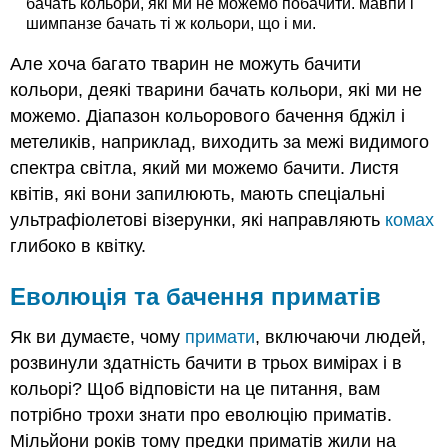
бачать кольори, які ми не можемо побачити. мавпи і
шимпанзе бачать ті ж кольори, що і ми.
Але хоча багато тварин не можуть бачити
кольори, деякі тварини бачать кольори, які ми не
можемо. Діапазон кольорового бачення бджіл і
метеликів, наприклад, виходить за межі видимого
спектра світла, який ми можемо бачити. Листя
квітів, які вони запилюють, мають спеціальні
ультрафіолетові візерунки, які направляють
комах
глибоко в квітку.
Еволюція та бачення приматів
Як ви думаєте, чому
примати
, включаючи людей,
розвинули здатність бачити в трьох вимірах і в
кольорі? Щоб відповісти на це питання, вам
потрібно трохи знати про еволюцію приматів.
Мільйони років тому предки приматів жили на