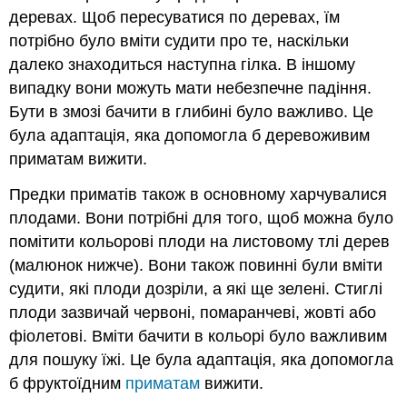
деревах. Щоб пересуватися по деревах, їм
потрібно було вміти судити про те, наскільки
далеко знаходиться наступна гілка. В іншому
випадку вони можуть мати небезпечне падіння.
Бути в змозі бачити в глибині було важливо. Це
була адаптація, яка допомогла б деревоживим
приматам вижити.
Предки приматів також в основному харчувалися
плодами. Вони потрібні для того, щоб можна було
помітити кольорові плоди на листовому тлі дерев
(малюнок нижче). Вони також повинні були вміти
судити, які плоди дозріли, а які ще зелені. Стиглі
плоди зазвичай червоні, помаранчеві, жовті або
фіолетові. Вміти бачити в кольорі було важливим
для пошуку їжі. Це була адаптація, яка допомогла
б фруктоїдним
приматам
вижити.