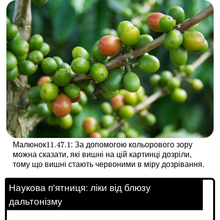
11.47.
1
Малюнок
: За допомогою кольорового зору
11.47.
1
можна сказати, які вишні на цій картинці дозріли,
тому що вишні стають червоними в міру дозрівання.
Наукова п'ятниця: ліки від блюзу
дальтонізму