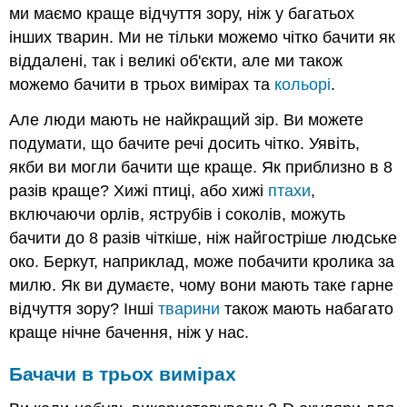
ми маємо краще відчуття зору, ніж у багатьох
інших тварин. Ми не тільки можемо чітко бачити як
віддалені, так і великі об'єкти, але ми також
можемо бачити в трьох вимірах та
кольорі
.
Але люди мають не найкращий зір. Ви можете
подумати, що бачите речі досить чітко. Уявіть,
якби ви могли бачити ще краще. Як приблизно в 8
разів краще? Хижі птиці, або хижі
птахи
,
включаючи орлів, яструбів і соколів, можуть
бачити до 8 разів чіткіше, ніж найгостріше людське
око. Беркут, наприклад, може побачити кролика за
милю. Як ви думаєте, чому вони мають таке гарне
відчуття зору? Інші
тварини
також мають набагато
краще нічне бачення, ніж у нас.
Бачачи в трьох вимірах