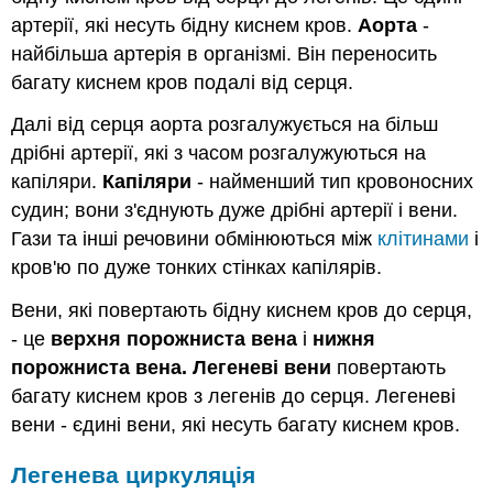
артерії, які несуть бідну киснем кров.
Аорта
-
найбільша артерія в організмі. Він переносить
багату киснем кров подалі від серця.
Далі від серця аорта розгалужується на більш
дрібні артерії, які з часом розгалужуються на
капіляри.
Капіляри
- найменший тип кровоносних
судин; вони з'єднують дуже дрібні артерії і вени.
Гази та інші речовини обмінюються між
клітинами
і
кров'ю по дуже тонких стінках капілярів.
Вени, які повертають бідну киснем кров до серця,
- це
верхня порожниста вена
і
нижня
порожниста вена.
Легеневі вени
повертають
багату киснем кров з легенів до серця. Легеневі
вени - єдині вени, які несуть багату киснем кров.
Легенева
циркуляція