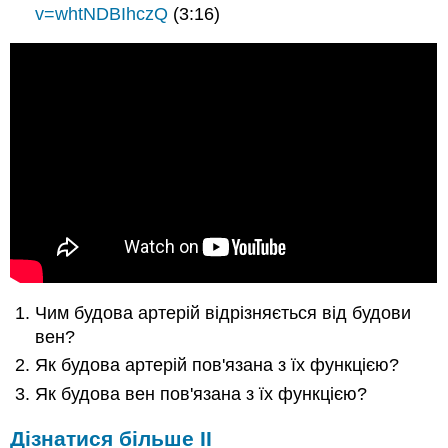
v=whtNDBIhczQ
(3:16)
Чим будова артерій відрізняється від будови
вен?
Як будова артерій пов'язана з їх функцією?
Як будова вен пов'язана з їх функцією?
Дізнатися більше II