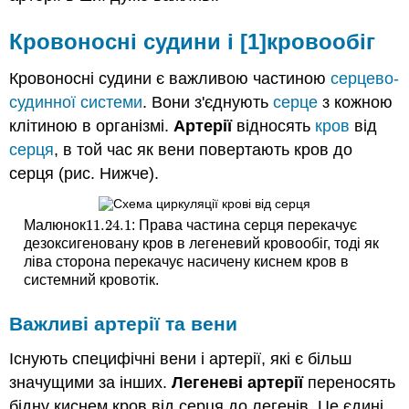
Важливі
артерії
Кровоносні судини і
[1]
кровообіг
та
вени
Кровоносні судини є важливою частиною
серцево-
Легенева
судинної системи
. Вони з'єднують
серце
з кожною
циркуляція
Системний
клітиною в організмі.
Артерії
відносять
кров
від
кровообіг
серця
, в той час як вени повертають кров до
Резюме
серця (рис. Нижче).
Дізнатися
більше
11.24.
1
Малюнок
: Права частина серця перекачує
11.24.
1
Дізнатися
дезоксигеновану кров в легеневий кровообіг, тоді як
більше
ліва сторона перекачує насичену киснем кров в
I
системний кровотік.
Дізнатися
більше
Важливі артерії та вени
II
Існують специфічні вени і артерії, які є більш
значущими за інших.
Легеневі артерії
переносять
бідну киснем кров від серця до легенів. Це єдині