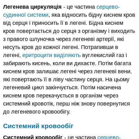
Легенева циркуляція
- це частина
серцево-
судинної системи
, яка відносить бідну киснем кров
від серця і приносить її в легені. Бідна киснем
кров повертається до серця з організму і виходить
з правого шлуночка через легеневі артерії, які
несуть кров до кожної легені. Потрапивши в
легені,
еритроцити виділяють
вуглекислий газ і
забирають кисень, коли ви дихаєте. Потім багата
киснем кров залишає легені через легеневі вени,
які повертають її в ліву частину серця. На цьому
легеневий цикл закінчується. Потім насичена
киснем кров перекачується в організм через
системний кровотік, перш ніж знову повернутися
до легеневого кровообігу.
Системний кровообіг
Системний кровообіг
- це частина
серцево-