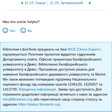
11.23: Серце
11.25: Артеріальний тиск
Was this article helpful?
Yes
No
Бібліотеки LibreTexts працюють на базі
NICE CXone Expert
і
підтримуються Пілотним проектом відкритих підручників
Департаменту освіти, Офісом проректора Каліфорнійського
університету в Девісі, Бібліотекою Каліфорнійського
університету в Девісі, Програмою доступних рішень для
навчання Каліфорнійського державного університету та Merlot.
Ми також визнаємо попередню підтримку Національного
наукового фонду під номерами грантів 1246120, 1525057 та
1413739.
Юридична інформація
. Заява про доступність Для
отримання додаткової інформації зв’яжіться з нами за адресою
info@libretexts.org
або перегляньте нашу сторінку статусу за
адресою
https://status.libretexts.org
.