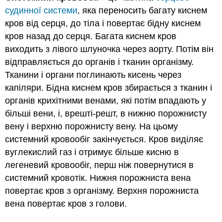
судинної системи
, яка переносить багату киснем
кров від серця, до тіла і повертає бідну киснем
кров назад до серця. Багата киснем кров
виходить з лівого шлуночка через аорту. Потім він
відправляється до органів і тканин організму.
Тканини і органи поглинають кисень через
капіляри. Бідна киснем кров збирається з тканин і
органів крихітними венами, які потім впадають у
більші вени, і, врешті-решт, в нижню порожнисту
вену і верхню порожнисту вену. На цьому
системний кровообіг закінчується. Кров виділяє
вуглекислий газ і отримує більше кисню в
легеневий кровообіг, перш ніж повернутися в
системний кровотік. Нижня порожниста вена
повертає кров з організму. Верхня порожниста
вена повертає кров з голови.