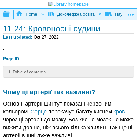
Expand/collapse global hierarchy
Home
Доколеджна освіта
Наука і тех
11.24: Кровоносні судини
Last updated
Oct 27, 2022
Page ID
Table of contents
Чому
ці
Чому ці артерії так важливі?
артерії
так
Основні артерії шиї тут показані червоним
важливі?
кольором.
Серце
перекачує багату киснем
кров
Кровоносні
судини
через ці артерії до мозку. Без кисню мозок не може
і
вижити довше, ніж всього кілька хвилин. Так що ці
[1]кровообіг
артерії в шиї дуже важливі.