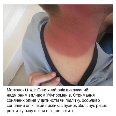
11.4.
1
Малюнок
: Сонячний опік викликаний
11.4.
1
надмірним впливом УФ-променів. Отримання
сонячних опіків у дитинстві чи підлітку, особливо
сонячний опік, який викликає пухирі, збільшує ризик
розвитку раку шкіри пізніше в житті.