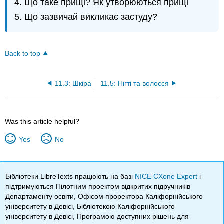
Що таке прищі? Як утворюються прищі
Що зазвичай викликає застуду?
Back to top
11.3: Шкіра
11.5: Нігті та волосся
Was this article helpful?
Yes
No
Бібліотеки LibreTexts працюють на базі
NICE CXone Expert
і
підтримуються Пілотним проектом відкритих підручників
Департаменту освіти, Офісом проректора Каліфорнійського
університету в Девісі, Бібліотекою Каліфорнійського
університету в Девісі, Програмою доступних рішень для