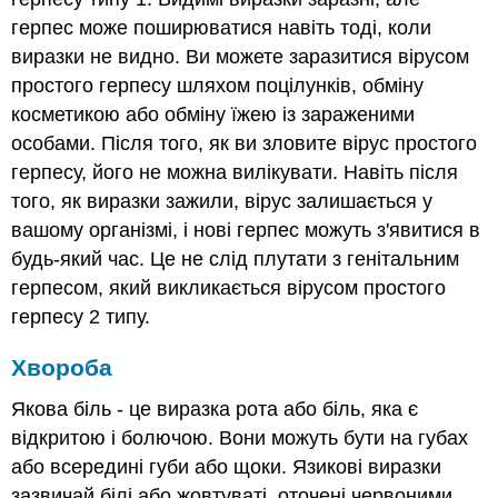
герпес може поширюватися навіть тоді, коли
виразки не видно. Ви можете заразитися вірусом
простого герпесу шляхом поцілунків, обміну
косметикою або обміну їжею із зараженими
особами. Після того, як ви зловите вірус простого
герпесу, його не можна вилікувати. Навіть після
того, як виразки зажили, вірус залишається у
вашому організмі, і нові герпес можуть з'явитися в
будь-який час. Це не слід плутати з генітальним
герпесом, який викликається вірусом простого
герпесу 2 типу.
Хвороба
Якова біль - це виразка рота або біль, яка є
відкритою і болючою. Вони можуть бути на губах
або всередині губи або щоки. Язикові виразки
зазвичай білі або жовтуваті, оточені червоними