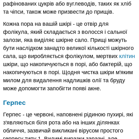
рафінованих цукрів або вуглеводів, таких як хліб
та чіпси, також може призвести до прищів.
Кожна пора на вашій шкірі - це отвір для
фолікула, який складається з волосся і сальної
залози, яка виділяє шкірне сало. Прищі можуть
бути наслідком занадто великої кількості шкірного
сала, що виробляється фолікулом, мертвих
клітин
шкіри, що накопичуються в порі, або бактерій, що
накопичуються в порі. Щодня чистка шкіри м'яким
милом для видалення надлишків олії та бруду
може допомогти запобігти появі акне.
Герпес
Герпес - це червоні, наповнені рідиною пухирі, які
з'являються біля рота або на інших ділянках
обличчя, зазвичай викликані вірусом простого
герпесу типу 1. Видимі виразки заразні, але