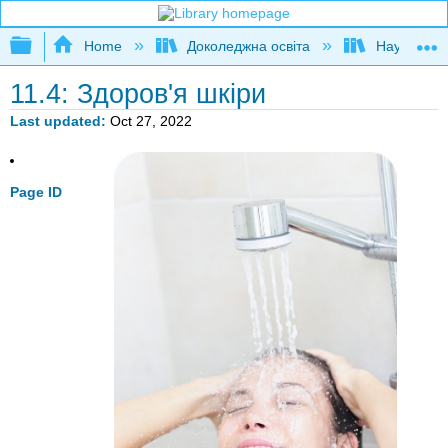
Expand/collapse global hierarchy
Home
Доколеджна освіта
Наука і тех
11.4: Здоров'я шкіри
Last updated
Oct 27, 2022
Page ID