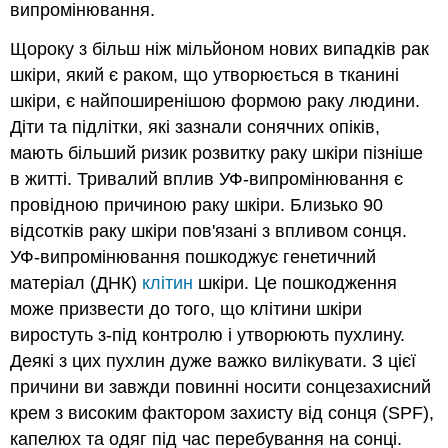
випромінювання.
Щороку з більш ніж мільйоном нових випадків рак
шкіри, який є раком, що утворюється в тканині
шкіри, є найпоширенішою формою раку людини.
Діти та підлітки, які зазнали сонячних опіків,
мають більший ризик розвитку раку шкіри пізніше
в житті. Тривалий вплив УФ-випромінювання є
провідною причиною раку шкіри. Близько 90
відсотків раку шкіри пов'язані з впливом сонця.
УФ-випромінювання пошкоджує генетичний
матеріал (ДНК)
клітин
шкіри. Це пошкодження
може призвести до того, що клітини шкіри
виростуть з-під контролю і утворюють пухлину.
Деякі з цих пухлин дуже важко вилікувати. З цієї
причини ви завжди повинні носити сонцезахисний
крем з високим фактором захисту від сонця (SPF),
капелюх та одяг під час перебування на сонці.