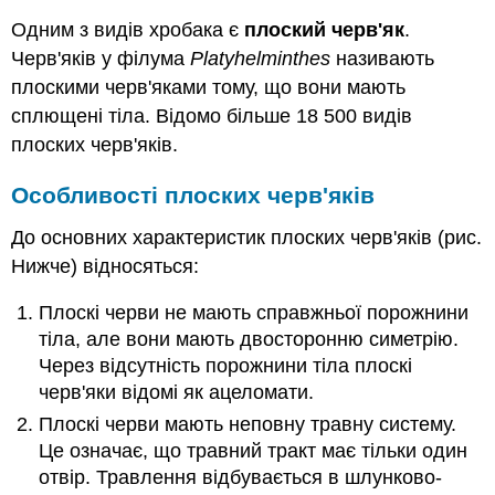
Одним з видів хробака є
плоский черв'як
.
Черв'яків у філума
Platyhelminthes
називають
плоскими черв'яками тому, що вони мають
сплющені тіла. Відомо більше 18 500 видів
плоских черв'яків.
Особливості плоских черв'яків
До основних характеристик плоских черв'яків (рис.
Нижче) відносяться:
Плоскі черви не мають справжньої порожнини
тіла, але вони мають двосторонню симетрію.
Через відсутність порожнини тіла плоскі
черв'яки відомі як ацеломати.
Плоскі черви мають неповну травну систему.
Це означає, що травний тракт має тільки один
отвір. Травлення відбувається в шлунково-