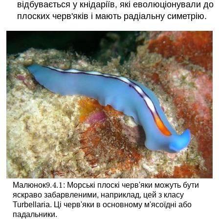
відбувається у кнідаріїв, які еволюціонували до
плоских черв'яків і мають радіальну симетрію.
9.4.
1
Малюнок
: Морські плоскі черв'яки можуть бути
9.4.
1
яскраво забарвленими, наприклад, цей з класу
Turbellaria. Ці черв'яки в основному м'ясоїдні або
падальники.