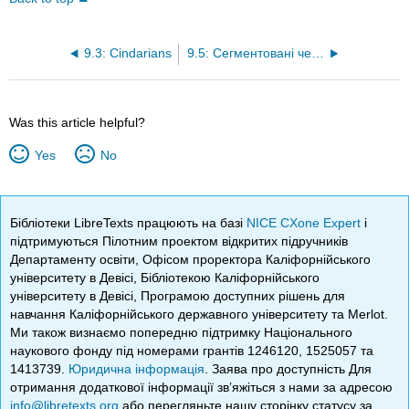
9.3: Cindarians
9.5: Сегментовані черв'яки
Was this article helpful?
Yes
No
Бібліотеки LibreTexts працюють на базі
NICE CXone Expert
і
підтримуються Пілотним проектом відкритих підручників
Департаменту освіти, Офісом проректора Каліфорнійського
університету в Девісі, Бібліотекою Каліфорнійського
університету в Девісі, Програмою доступних рішень для
навчання Каліфорнійського державного університету та Merlot.
Ми також визнаємо попередню підтримку Національного
наукового фонду під номерами грантів 1246120, 1525057 та
1413739.
Юридична інформація
. Заява про доступність Для
отримання додаткової інформації зв’яжіться з нами за адресою
info@libretexts.org
або перегляньте нашу сторінку статусу за