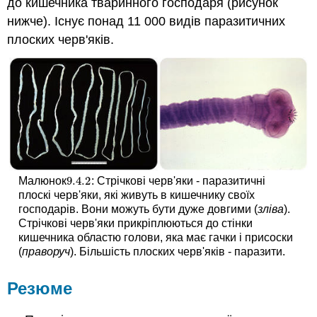
до кишечника тваринного господаря (рисунок
нижче). Існує понад 11 000 видів паразитичних
плоских черв'яків.
9.4.
2
Малюнок
: Стрічкові черв'яки - паразитичні
9.4.
2
плоскі черв'яки, які живуть в кишечнику своїх
господарів. Вони можуть бути дуже довгими (
зліва
).
Стрічкові черв'яки прикріплюються до стінки
кишечника областю голови, яка має гачки і присоски
(
праворуч
). Більшість плоских черв'яків - паразити.
Резюме