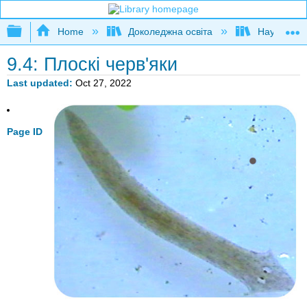
Expand/collapse global hierarchy
Home
Доколеджна освіта
Наука і тех
9.4: Плоскі черв'яки
Last updated
Oct 27, 2022
Page ID