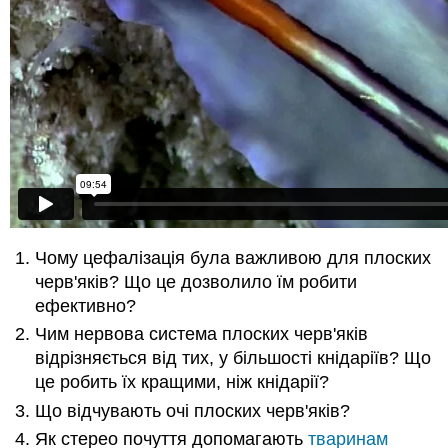
Чому цефалізація була важливою для плоских
черв'яків? Що це дозволило їм робити
ефективно?
Чим нервова система плоских черв'яків
відрізняється від тих, у більшості кнідаріїв? Що
це робить їх кращими, ніж кнідарії?
Що відчувають очі плоских черв'яків?
Як стерео почуття допомагають
тваринам