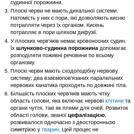
судинної порожнини.
Плоскі черви не мають дихальної системи.
Натомість у них є пори, які дозволяють кисню
потрапляти через їх організм. Кисень
потрапляє в пори шляхом дифузії.
У плоских черв'яків немає кровоносних судин.
Їх
шлунково-судинна порожнина
допомагає
розподіляти поживні речовини по всьому
організму.
Плоскі черви мають сходоподібну нервову
систему; два взаємопов'язаних паралельних
нервових канатика проходять по довжині тіла.
Більшість плоских черв'яків мають чітку
область голови, яка включає нервові
клітини
та
органи чуття, такі як плями для очей. Розвиток
області голови, званої
цефалізацією
,
розвивалося одночасно з двосторонньою
симетрією у
тварин
. Цей процес не