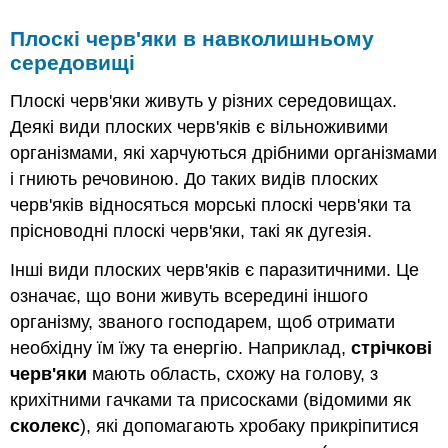
Плоскі черв'яки в навколишньому
середовищі
Плоскі черв'яки живуть у різних середовищах.
Деякі види плоских черв'яків є вільноживими
організмами, які харчуються дрібними організмами
і гниють речовиною. До таких видів плоских
черв'яків відносяться морські плоскі черв'яки та
прісноводні плоскі черв'яки, такі як дугезія.
Інші види плоских черв'яків є паразитичними. Це
означає, що вони живуть всередині іншого
організму, званого господарем, щоб отримати
необхідну їм їжу та енергію. Наприклад,
стрічкові
черв'яки
мають область, схожу на голову, з
крихітними гачками та присосками (відомими як
сколекс
), які допомагають хробаку прикріпитися