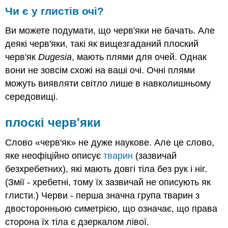
Чи є у глистів очі?
Ви можете подумати, що черв'яки не бачать. Але
деякі черв'яки, такі як вищезгаданий плоский
черв'як
Dugesia
, мають плями для очей. Однак
вони не зовсім схожі на ваші очі. Очні плями
можуть виявляти світло лише в навколишньому
середовищі.
плоскі черв'яки
Слово «черв'як» не дуже наукове. Але це слово,
яке неофіційно описує
тварин
(зазвичай
безхребетних), які мають довгі тіла без рук і ніг.
(Змії - хребетні, тому їх зазвичай не описують як
глисти.) Черви - перша значна група тварин з
двосторонньою симетрією, що означає, що права
сторона їх тіла є дзеркалом лівої.