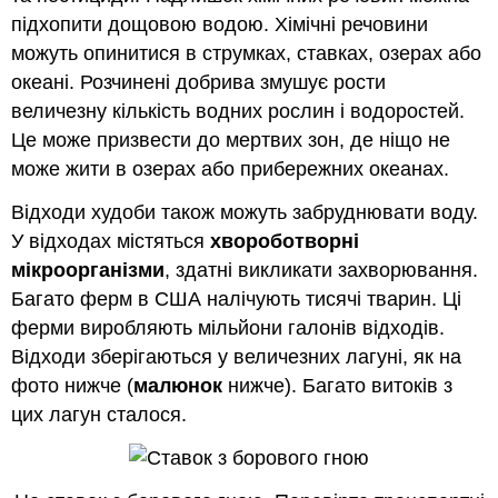
підхопити дощовою водою. Хімічні речовини
можуть опинитися в струмках, ставках, озерах або
океані. Розчинені добрива змушує рости
величезну кількість водних рослин і водоростей.
Це може призвести до мертвих зон, де ніщо не
може жити в озерах або прибережних океанах.
Відходи худоби також можуть забруднювати воду.
У відходах містяться
хвороботворні
мікроорганізми
, здатні викликати захворювання.
Багато ферм в США налічують тисячі тварин. Ці
ферми виробляють мільйони галонів відходів.
Відходи зберігаються у величезних лагуні, як на
фото нижче (
малюнок
нижче). Багато витоків з
цих лагун сталося.