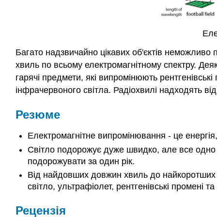
Еле
Багато надзвичайно цікавих об'єктів неможливо 
хвиль по всьому електромагнітному спектру. Дея
гарячі предмети, які випромінюють рентгенівські 
інфрачервоного світла. Радіохвилі надходять від
Резюме
Електромагнітне випромінювання - це енергія,
Світло подорожує дуже швидко, але все одно за
подорожувати за один рік.
Від найдовших довжин хвиль до найкоротших д
світло, ультрафіолет, рентгенівські промені т
Рецензія