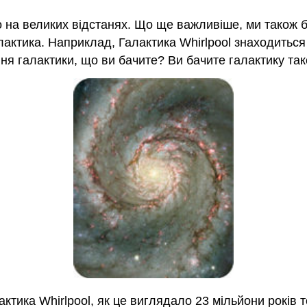
о на великих відстанях. Що ще важливіше, ми також 
лактика. Наприклад, Галактика Whirlpool знаходиться 
я галактики, що ви бачите? Ви бачите галактику так
актика Whirlpool, як це виглядало 23 мільйони років т