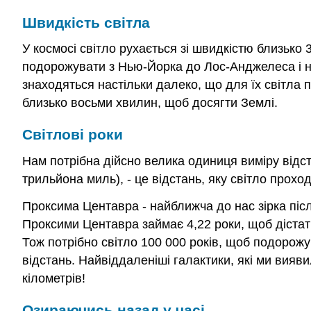
Швидкість світла
У космосі світло рухається зі швидкістю близько
подорожувати з Нью-Йорка до Лос-Анджелеса і наз
знаходяться настільки далеко, що для їх світла п
близько восьми хвилин, щоб досягти Землі.
Світлові роки
Нам потрібна дійсно велика одиниця виміру відста
трильйона миль), - це відстань, яку світло прохо
Проксима Центавра - найближча до нас зірка після
Проксими Центавра займає 4,22 роки, щоб дістат
Тож потрібно світло 100 000 років, щоб подорожув
відстань. Найвіддаленіші галактики, які ми вияви
кілометрів!
Озираючись назад у часі