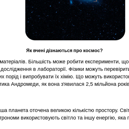
Як вчені дізнаються про космос?
матеріалів. Більшість може робити експерименти, щоб
я дослідження в лабораторії. Фізики можуть перевірит
ких порід і випробувати їх хімію. Що можуть викорис
ктика Андромеди, як вона з'явилася 2,5 мільйона рокі
аша планета оточена великою кількістю простору. Св
строноми використовують світло та іншу енергію, яка