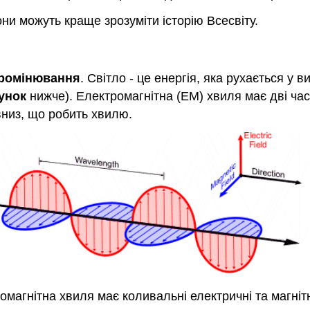
они можуть краще зрозуміти історію Всесвіту.
промінювання
. Світло - це енергія, яка рухається у 
унок
нижче). Електромагнітна (ЕМ) хвиля має дві час
вниз, що робить хвилю.
омагнітна хвиля має коливальні електричні та магнітн