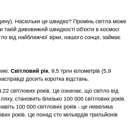
одину). Наскільки це швидко? Промінь світла може
 такій дивовижній швидкості об'єкти в космосі
ітло від найближчої зірки, нашого сонця, займає
ликі.
Світловий рік
, 9,5 трлн кілометрів (5,9
 насправді досить коротка відстань.
22 світлових років. Це означає, що світло від
яху, становить близько 100 000 світлових років.
авіть 100 000 світлових років - це невелика
ових років. Це понад сто мільярдів трильйонів