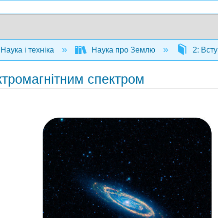
Наука і техніка
Наука про Землю
2: Вст
ктромагнітним спектром