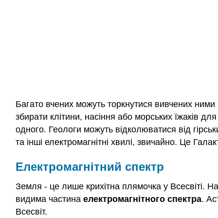
Багато вчених можуть торкнутися вивчених ними 
збирати клітини, насіння або морських їжаків дл
одного. Геологи можуть відколюватися від гірсь
та інші електромагнітні хвилі, звичайно. Це Гала
Електромагнітний спектр
Земля - це лише крихітна плямочка у Всесвіті. Н
видима частина
електромагнітного спектра
. А
Всесвіт.