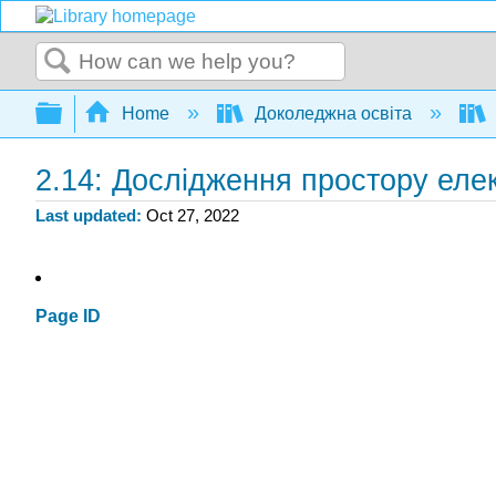
Search
Expand/collapse global hierarchy
Home
Доколеджна освіта
2.14: Дослідження простору еле
Last updated
Oct 27, 2022
Page ID