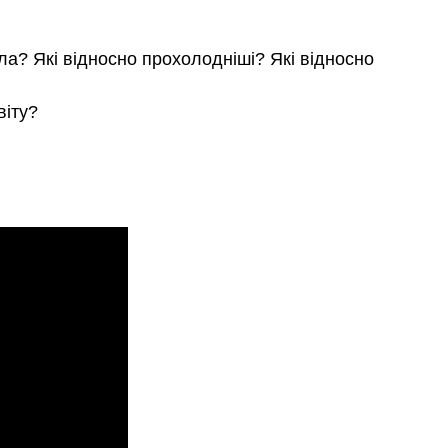
ла? Які відносно прохолодніші? Які відносно
віту?