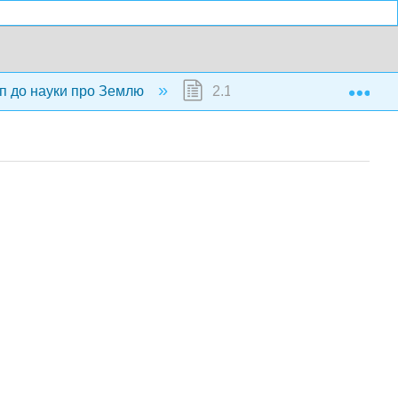
Exp
уп до науки про Землю
2.14: Дослідження простору