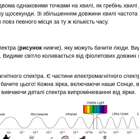
двома однаковими точками на хвилі, як гребінь хвилі
очку щосекунди. Зі збільшенням довжини хвилі частот
овз певного місця за ту ж кількість часу.
пектра (
рисунок
нижче), яку можуть бачити люди. Вид
 Видиме світло коливається від фіолетових довжин х
нітного спектра. Є частини електромагнітного спект
е бачите цього! Кожна зірка, включаючи наше Сонце,
 вивчаючи деталі спектра випромінювання від зірки.