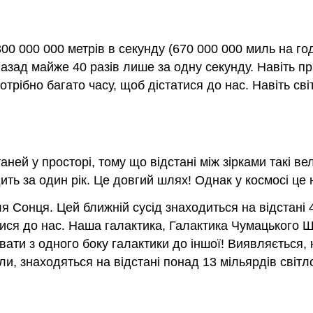
 300 000 000 метрів в секунду (670 000 000 миль на г
ад майже 40 разів лише за одну секунду. Навіть при
отрібно багато часу, щоб дістатися до нас. Навіть св
ней у просторі, тому що відстані між зірками такі ве
дить за один рік. Це довгий шлях! Однак у космосі це
 Сонця. Цей ближній сусід знаходиться на відстані 4,
ися до нас. Наша галактика, Галактика Чумацького Шл
ати з одного боку галактики до іншої! Виявляється, н
ли, знаходяться на відстані понад 13 мільярдів світл