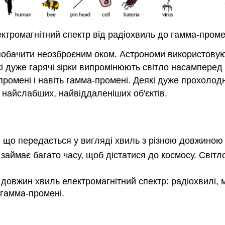
ктромагнітний спектр від радіохвиль до гамма-проме
побачити неозброєним оком. Астрономи використовую
кі дуже гарячі зірки випромінюють світло насамперед
промені і навіть гамма-промені. Деякі дуже прохолодн
 найслабших, найвіддаленіших об'єктів.
 що передається у вигляді хвиль з різною довжиною 
ймає багато часу, щоб дістатися до космосу. Світлов
овжин хвиль електромагнітний спектр: радіохвилі, м
а гамма-промені.