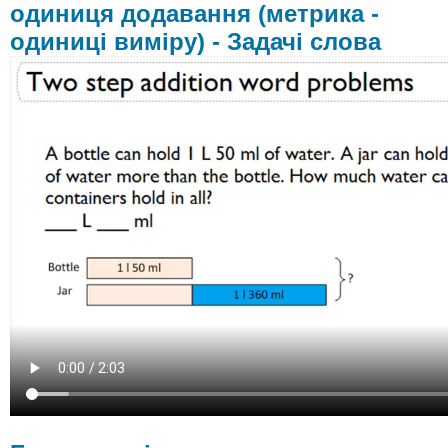
виміру)
одиниця додавання (метрика -
-
одиниці виміру) - Задачі слова
Задачі
слова
Багатоступінчаста
складена
одиниця
віднімання
(метричні
одиниці)
-
Задачі
слова