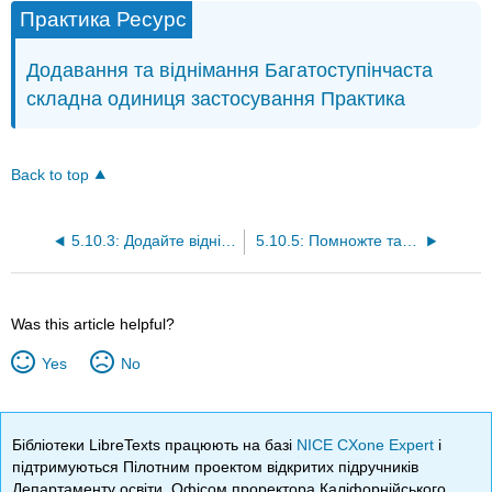
Практика Ресурс
Додавання та віднімання Багатоступінчаста
складна одиниця застосування Практика
Back to top
5.10.3: Додайте віднімання та конвертуйте, щоб знайти літри та мілілітри
5.10.5: Помножте та конвертуйте, щоб знайти літри та мілілітри
Was this article helpful?
Yes
No
Бібліотеки LibreTexts працюють на базі
NICE CXone Expert
і
підтримуються Пілотним проектом відкритих підручників
Департаменту освіти, Офісом проректора Каліфорнійського