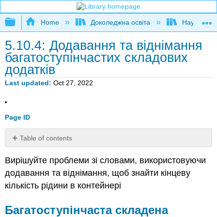
Expand/collapse global hierarchy
Home
Доколеджна освіта
Наука і тех
5.10.4: Додавання та віднімання
багатоступінчастих складових
додатків
Last updated
Oct 27, 2022
Page ID
Table of contents
Багатоступінчаста
Вирішуйте проблеми зі словами, використовуючи
складена
одиниця
додавання та віднімання, щоб знайти кінцеву
додавання
кількість рідини в контейнері
(метрика
-
Багатоступінчаста складена
одиниці