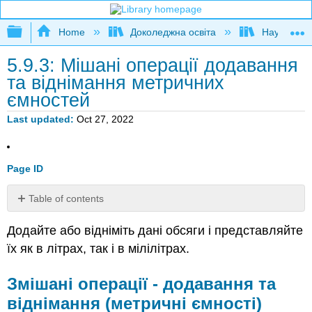
Expand/collapse global hierarchy
Home
Доколеджна освіта
Наука і тех
5.9.3: Мішані операції додавання
та віднімання метричних
ємностей
Last updated
Oct 27, 2022
Page ID
Table of contents
Змішані
Додайте або відніміть дані обсяги і представляйте
операції
-
їх як в літрах, так і в мілілітрах.
додавання
та
Змішані операції - додавання та
віднімання
віднімання (метричні ємності)
(метричні