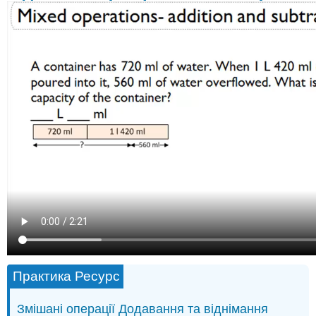
ємності)
Практика Ресурс
Змішані операції Додавання та віднімання