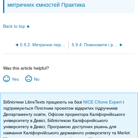
метричних ємностей Практика
Back to top
5.9.2: Метричне перетворення літрів і мілілітрів для пошуку еквівалентних одиниць
5.9.4: Помножити і розділити потім перетворити - змішані метричні потужності додатків
Was this article helpful?
Yes
No
Бібліотеки LibreTexts працюють на базі
NICE CXone Expert
і
підтримуються Пілотним проектом відкритих підручників
Департаменту освіти, Офісом проректора Каліфорнійського
університету в Девісі, Бібліотекою Каліфорнійського
університету в Девісі, Програмою доступних рішень для
навчання Каліфорнійського державного університету та Merlot.