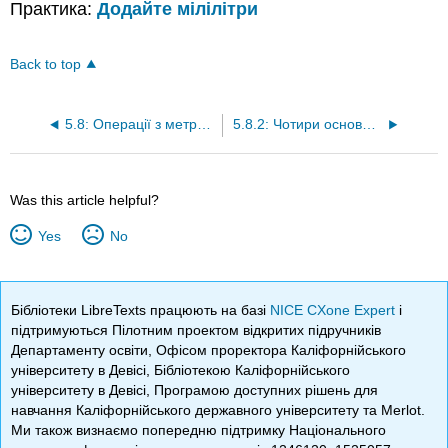
Практика:
Додайте мілілітри
Back to top
5.8: Операції з метричною ємністю за допомогою мілілітрів
5.8.2: Чотири основні операції з використанням мілілітрів
Was this article helpful?
Yes
No
Бібліотеки LibreTexts працюють на базі
NICE CXone Expert
і
підтримуються Пілотним проектом відкритих підручників
Департаменту освіти, Офісом проректора Каліфорнійського
університету в Девісі, Бібліотекою Каліфорнійського
університету в Девісі, Програмою доступних рішень для
навчання Каліфорнійського державного університету та Merlot.
Ми також визнаємо попередню підтримку Національного