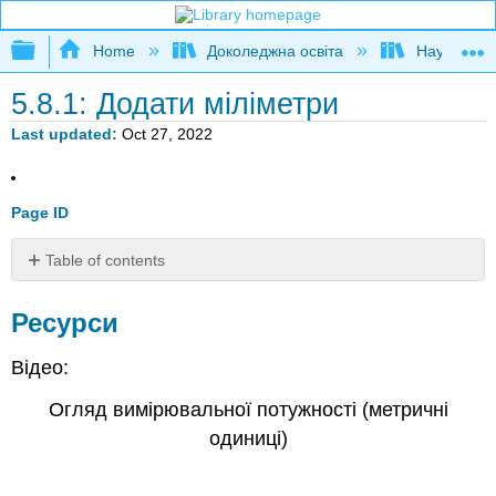
Expand/collapse global hierarchy
Home
Доколеджна освіта
Наука і тех
5.8.1: Додати міліметри
Last updated
Oct 27, 2022
Page ID
Table of contents
Ресурси
Ресурси
Відео:
Огляд вимірювальної потужності (метричні
одиниці)