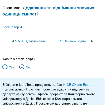
Практика:
Додавання та віднімання звичних
одиниць ємності
Back to top
5.5.3: Відніміть звичні одиниці потужності
5.5.5: Звичайні одиниці застосування потужності
Was this article helpful?
Yes
No
Бібліотеки LibreTexts працюють на базі
NICE CXone Expert
і
підтримуються Пілотним проектом відкритих підручників
Департаменту освіти, Офісом проректора Каліфорнійського
університету в Девісі, Бібліотекою Каліфорнійського
університету в Девісі, Програмою доступних рішень для