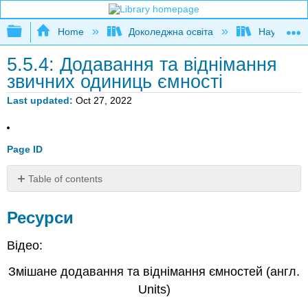
Expand/collapse global hierarchy
Home
Доколеджна освіта
Наука і тех
5.5.4: Додавання та віднімання
звичних одиниць ємності
Last updated
Oct 27, 2022
Page ID
Table of contents
Ресурси
Ресурси
Відео:
Змішане додавання та віднімання ємностей (англ.
Units)