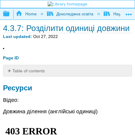
Expand/collapse global hierarchy
Home
Доколеджна освіта
Наука і тех
4.3.7: Розділити одиниці довжини
Last updated
Oct 27, 2022
Page ID
Table of contents
Ресурси
Ресурси
Відео:
Довжина ділення (англійські одиниці)