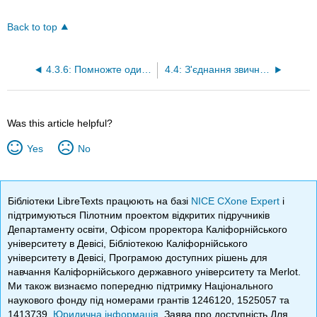
Back to top
4.3.6: Помножте одиницю довжини
4.4: З'єднання звичних одиниць довжини
Was this article helpful?
Yes
No
Бібліотеки LibreTexts працюють на базі
NICE CXone Expert
і
підтримуються Пілотним проектом відкритих підручників
Департаменту освіти, Офісом проректора Каліфорнійського
університету в Девісі, Бібліотекою Каліфорнійського
університету в Девісі, Програмою доступних рішень для
навчання Каліфорнійського державного університету та Merlot.
Ми також визнаємо попередню підтримку Національного
наукового фонду під номерами грантів 1246120, 1525057 та
1413739.
Юридична інформація
. Заява про доступність Для