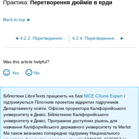
Практика:
Перетворення дюймів в ярди
Back to top
4.2.2: Перетворення футів в дюйми
4.2.4: Перетворення футів на ярди
Was this article helpful?
Yes
No
Бібліотеки LibreTexts працюють на базі
NICE CXone Expert
і
підтримуються Пілотним проектом відкритих підручників
Департаменту освіти, Офісом проректора Каліфорнійського
університету в Девісі, Бібліотекою Каліфорнійського
університету в Девісі, Програмою доступних рішень для
навчання Каліфорнійського державного університету та Merlot.
Ми також визнаємо попередню підтримку Національного