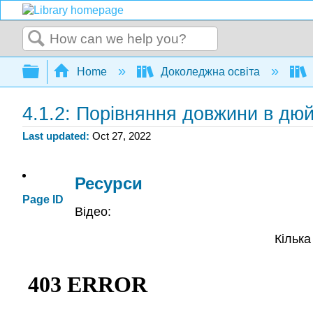
Search
Expand/collapse global hierarchy
Home
Доколеджна освіта
4.1.2: Порівняння довжини в дю
Last updated
Oct 27, 2022
Ресурси
Page ID
Відео:
Кілька