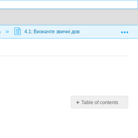
Exp
а
4.1: Визначте звичні довжини
4.1.2: По
Table of contents
Ресурси