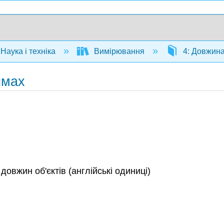
Наука і техніка
Вимірювання
4: Довжин
ймах
 довжин об'єктів (англійські одиниці)